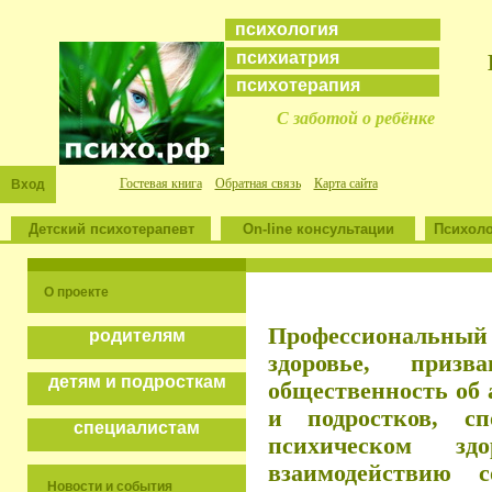
психология
психиатрия
психотерапия
С заботой о ребёнке
Гостевая книга
Обратная связь
Карта сайта
Вход
Детский психотерапевт
On-line консультации
Психоло
О проекте
Профессиональный
родителям
здоровье, приз
детям и подросткам
общественность об
и подростков, спо
специалистам
психическом зд
взаимодействию 
Новости и события