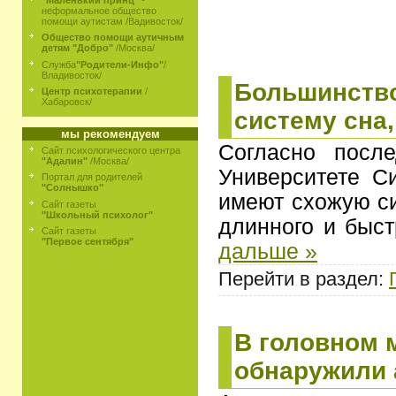
неформальное общество
помощи аутистам /Вадивосток/
Общество помощи аутичным
детям "Добро"
/Москва/
Служба
"Родители-Инфо"
/
Владивосток/
Большинств
Центр психотерапии
/
Хабаровск/
систему сна
мы рекомендуем
Согласно посл
Сайт психологического центра
"Адалин"
/Москва/
Университете С
Портал для родителей
"Солнышко"
имеют схожую си
Сайт газеты
"Школьный психолог"
длинного и быс
Сайт газеты
"Первое сентября"
дальше »
Перейти в раздел:
В головном 
обнаружили 