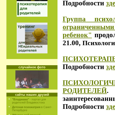
Подробности
зд
Группа психо
ограниченны
ребенок"
продол
21.00,
Психологи
ПСИХОТЕРАП
Подробности
зд
случайное фото
ПСИХОЛ
РОДИТЕЛЕЙ
сайты наших друзей
заинтересован
"Владмама"
- портал для
родителей Владивостока
Подробности
зд
Детская психиатрия
в Санкт-
Петербурге
"Маленький принц"
-