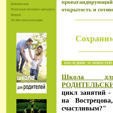
пропагандирующи
Библиотека
открытость и готовн
Полезные интернет-ресурсы
Форум
__________
On-line консультации
Сохраним
_________
ПОСЛЕДНИЕ 10 НОВОСТЕЙ:
Школа для
РОДИТЕЛЬСКИЙ
цикл занятий - 
на Вострецов
счастливым?