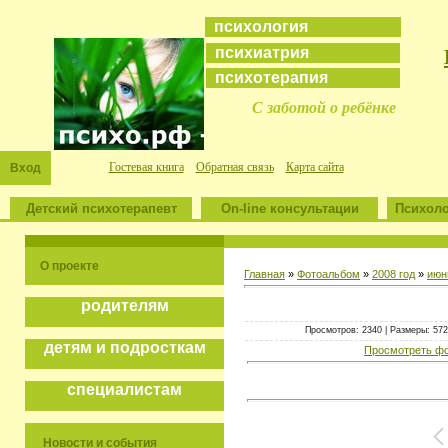
психология
психиатрия
психотерапия
С заботой о ребёнке
Гостевая книга
Обратная связь
Карта сайта
Вход
Детский психотерапевт
On-line консультации
Психоло
О проекте
Главная
»
Фотоальбом
»
2008 год
»
июн
родителям
Просмотров: 2340 | Размеры: 572x
детям и подросткам
Просмотреть фо
специалистам
Новости и события