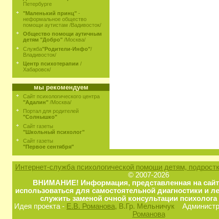
Петербурге
"Маленький принц"
-
неформальное общество
помощи аутистам /Вадивосток/
Общество помощи аутичным
детям "Добро"
/Москва/
Служба
"Родители-Инфо"
/
Владивосток/
Центр психотерапии
/
Хабаровск/
мы рекомендуем
Сайт психологического центра
"Адалин"
/Москва/
Портал для родителей
"Солнышко"
Сайт газеты
"Школьный психолог"
Сайт газеты
"Первое сентября"
Интернет-служба психологической помощи детям, подростк
© 2007-2026
ВНИМАНИЕ! Информация, представленная на сайт
использоваться для самостоятельной диагностики и ле
служить заменой очной консультации психолога 
Идея проекта -
Е.В. Романова
, В.Гр. Мельничук
Администра
Романова