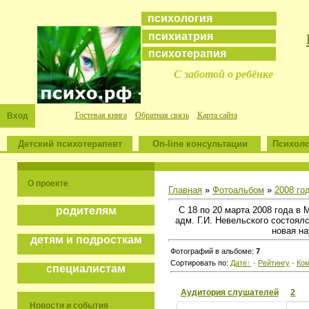
психология
психиатрия
психотерапия
С заботой о ребёнке
Гостевая книга
Обратная связь
Карта сайта
Вход
Детский психотерапевт
On-line консультации
Психоло
О проекте
Главная
»
Фотоальбом
»
2008 го
С 18 по 20 марта 2008 года в
родителям
адм. Г.И. Невельского состоя
новая на
детям и подросткам
Фотографий в альбоме:
7
Сортировать по:
Дате
·
Рейтингу
·
Ко
специалистам
Аудитория слушателей
2
Новости и события