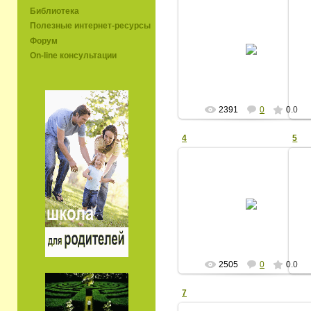
Библиотека
Полезные интернет-ресурсы
И
21/03/08
Форум
On-line консультации
ЕВ
ин
2391
0
0.0
4
5
21/03/08
Дискуссия
ЕВ
2505
0
0.0
7