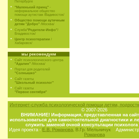
Петербурге
"Маленький принц"
-
неформальное общество
помощи аутистам /Вадивосток/
Общество помощи аутичным
детям "Добро"
/Москва/
Служба
"Родители-Инфо"
/
Владивосток/
Центр психотерапии
/
Хабаровск/
мы рекомендуем
Сайт психологического центра
"Адалин"
/Москва/
Портал для родителей
"Солнышко"
Сайт газеты
"Школьный психолог"
Сайт газеты
"Первое сентября"
Интернет-служба психологической помощи детям, подростк
© 2007-2026
ВНИМАНИЕ! Информация, представленная на сайт
использоваться для самостоятельной диагностики и ле
служить заменой очной консультации психолога 
Идея проекта -
Е.В. Романова
, В.Гр. Мельничук
Администра
Романова