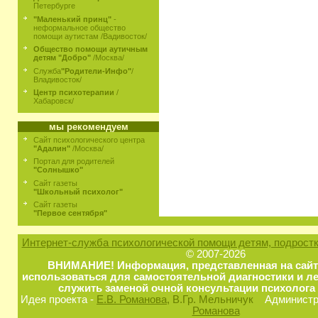
Петербурге
"Маленький принц"
-
неформальное общество
помощи аутистам /Вадивосток/
Общество помощи аутичным
детям "Добро"
/Москва/
Служба
"Родители-Инфо"
/
Владивосток/
Центр психотерапии
/
Хабаровск/
мы рекомендуем
Сайт психологического центра
"Адалин"
/Москва/
Портал для родителей
"Солнышко"
Сайт газеты
"Школьный психолог"
Сайт газеты
"Первое сентября"
Интернет-служба психологической помощи детям, подростк
© 2007-2026
ВНИМАНИЕ! Информация, представленная на сайт
использоваться для самостоятельной диагностики и ле
служить заменой очной консультации психолога 
Идея проекта -
Е.В. Романова
, В.Гр. Мельничук
Администра
Романова