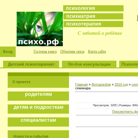
психология
психиатрия
психотерапия
С заботой о ребёнке
Гостевая книга
Обратная связь
Карта сайта
Вход
Детский психотерапевт
On-line консультации
Психоло
О проекте
Главная
»
Фотоальбом
»
2010 год
»
сен
семинара
родителям
Просмотров: 3205 | Размеры: 800x6
детям и подросткам
Просмотреть фо
специалистам
Новости и события