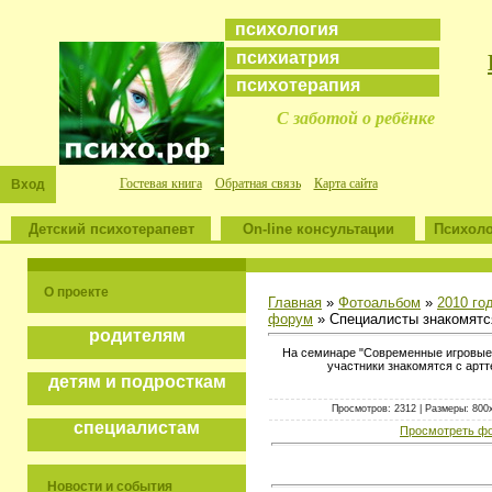
психология
психиатрия
психотерапия
С заботой о ребёнке
Гостевая книга
Обратная связь
Карта сайта
Вход
Детский психотерапевт
On-line консультации
Психоло
О проекте
Главная
»
Фотоальбом
»
2010 го
форум
» Специалисты знакомятс
родителям
На семинаре "Современные игровые 
участники знакомятся с арт
детям и подросткам
Просмотров: 2312 | Размеры: 800x6
специалистам
Просмотреть фо
Новости и события