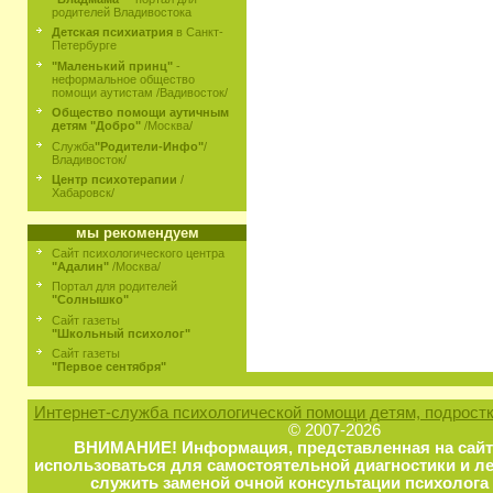
родителей Владивостока
Детская психиатрия
в Санкт-
Петербурге
"Маленький принц"
-
неформальное общество
помощи аутистам /Вадивосток/
Общество помощи аутичным
детям "Добро"
/Москва/
Служба
"Родители-Инфо"
/
Владивосток/
Центр психотерапии
/
Хабаровск/
мы рекомендуем
Сайт психологического центра
"Адалин"
/Москва/
Портал для родителей
"Солнышко"
Сайт газеты
"Школьный психолог"
Сайт газеты
"Первое сентября"
Интернет-служба психологической помощи детям, подростк
© 2007-2026
ВНИМАНИЕ! Информация, представленная на сайт
использоваться для самостоятельной диагностики и ле
служить заменой очной консультации психолога 