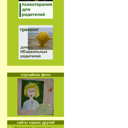
случайное фото
сайты наших друзей
"Владмама"
- портал для