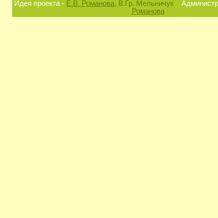
Идея проекта -
Е.В. Романова
, В.Гр. Мельничук
Администра
Романова