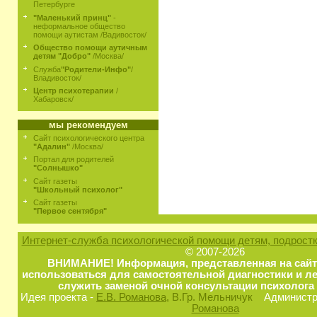
Петербурге
"Маленький принц"
-
неформальное общество
помощи аутистам /Вадивосток/
Общество помощи аутичным
детям "Добро"
/Москва/
Служба
"Родители-Инфо"
/
Владивосток/
Центр психотерапии
/
Хабаровск/
мы рекомендуем
Сайт психологического центра
"Адалин"
/Москва/
Портал для родителей
"Солнышко"
Сайт газеты
"Школьный психолог"
Сайт газеты
"Первое сентября"
Интернет-служба психологической помощи детям, подростк
© 2007-2026
ВНИМАНИЕ! Информация, представленная на сайт
использоваться для самостоятельной диагностики и ле
служить заменой очной консультации психолога 
Идея проекта -
Е.В. Романова
, В.Гр. Мельничук
Администра
Романова