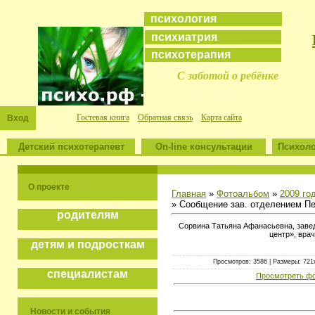
психология
психиатрия
психотерапия
С заботой о ребёнке
Гостевая книга
Обратная связь
Карта сайта
Вход
Детский психотерапевт
On-line консультации
Психоло
О проекте
Главная
»
Фотоальбом
»
2009 го
» Сообщение зав. отделением Пе
родителям
Сорвина Татьяна Афанасьевна, заве
центр», вра
детям и подросткам
Просмотров: 3586 | Размеры: 721x6
специалистам
Просмотреть фо
Новости и события