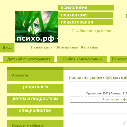
психология
психиатрия
психотерапия
С заботой о ребёнке
Гостевая книга
Обратная связь
Карта сайта
Вход
Детский психотерапевт
On-line консультации
Психоло
О проекте
Главная
»
Фотоальбом
»
2009 год
»
май
родителям
Просмотров: 2265 | Размеры: 815x
детям и подросткам
Просмотреть фо
специалистам
Новости и события