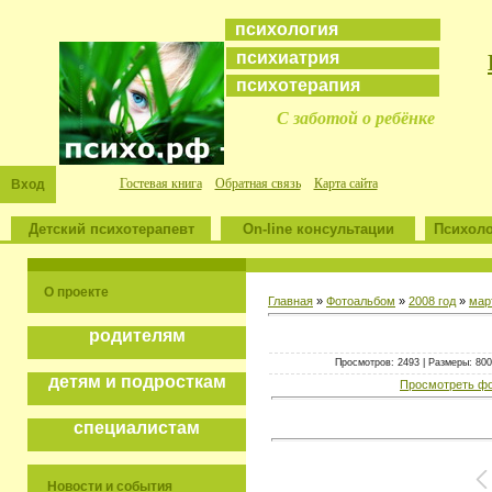
психология
психиатрия
психотерапия
С заботой о ребёнке
Гостевая книга
Обратная связь
Карта сайта
Вход
Детский психотерапевт
On-line консультации
Психоло
О проекте
Главная
»
Фотоальбом
»
2008 год
»
мар
родителям
Просмотров: 2493 | Размеры: 800x
детям и подросткам
Просмотреть фо
специалистам
Новости и события