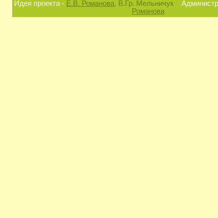
Идея проекта -
Е.В. Романова
, В.Гр. Мельничук
Администра
Романова