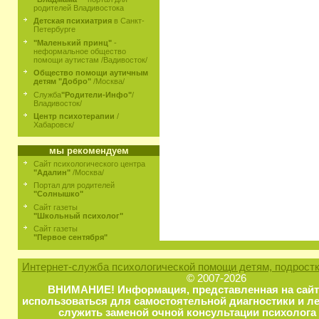
родителей Владивостока
Детская психиатрия
в Санкт-
Петербурге
"Маленький принц"
-
неформальное общество
помощи аутистам /Вадивосток/
Общество помощи аутичным
детям "Добро"
/Москва/
Служба
"Родители-Инфо"
/
Владивосток/
Центр психотерапии
/
Хабаровск/
мы рекомендуем
Сайт психологического центра
"Адалин"
/Москва/
Портал для родителей
"Солнышко"
Сайт газеты
"Школьный психолог"
Сайт газеты
"Первое сентября"
Интернет-служба психологической помощи детям, подростк
© 2007-2026
ВНИМАНИЕ! Информация, представленная на сайт
использоваться для самостоятельной диагностики и ле
служить заменой очной консультации психолога 