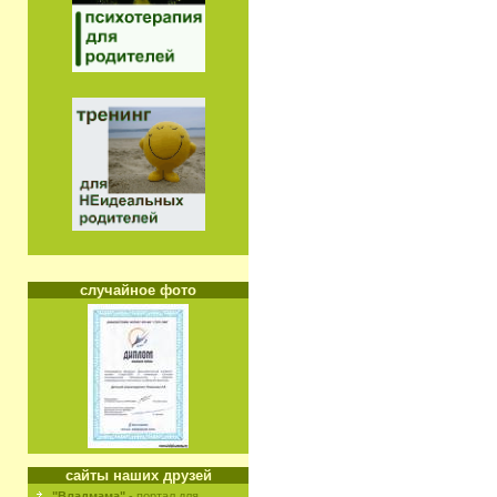
случайное фото
сайты наших друзей
"Владмама"
- портал для