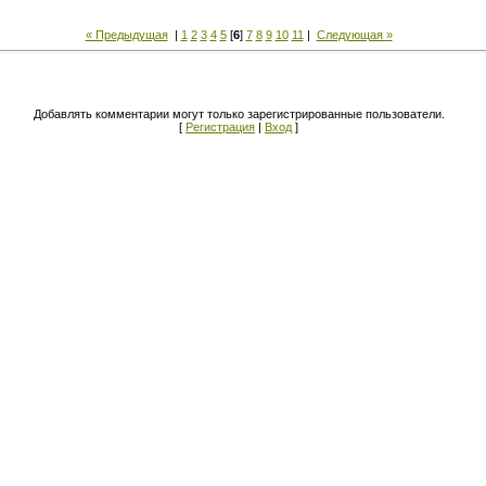
« Предыдущая
|
1
2
3
4
5
[
6
]
7
8
9
10
11
|
Следующая »
Добавлять комментарии могут только зарегистрированные пользователи.
[
Регистрация
|
Вход
]