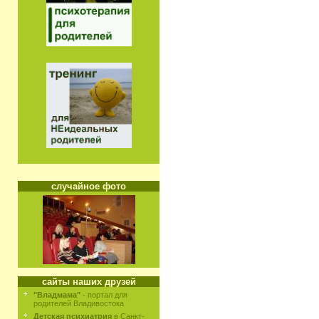
случайное фото
сайты наших друзей
"Владмама"
- портал для
родителей Владивостока
Детская психиатрия
в Санкт-