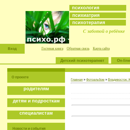
психология
психиатрия
психотерапия
С заботой о ребёнке
Гостевая книга
Обратная связь
Карта сайта
Вход
Детский психотерапевт
On-line
О проекте
Главная
»
Фотоальбом
»
Владивосток: 
родителям
детям и подросткам
специалистам
Новости и события