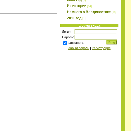
[8]
Из истории
[54]
Немного о Владивостоке
[10]
2011 год
[1]
форма входа
Логин:
Пароль:
запомнить
Забыл пароль
|
Регистрация