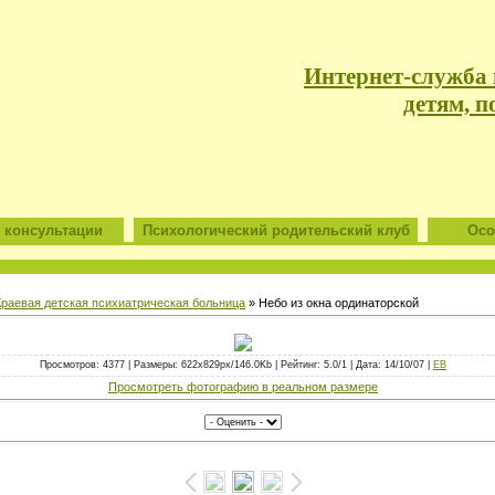
Интернет-служба
детям, п
 консультации
Психологический родительский клуб
Особ
Краевая детская психиатрическая больница
» Небо из окна ординаторской
Просмотров: 4377 | Размеры: 622x829px/146.0Kb | Рейтинг: 5.0/1 | Дата: 14/10/07 |
ЕВ
Просмотреть фотографию в реальном размере