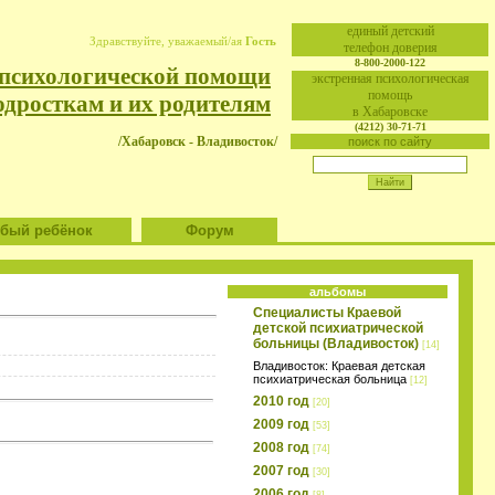
eдиный детский
Здравствуйте, уважаемый/ая
Гость
телефон доверия
8-800-2000-122
 психологической помощи
экстренная психологическая
помощь
одросткам и их родителям
в Хабаровске
(4212) 30-71-71
/Хабаровск - Владивосток/
поиск по сайту
ый ребёнок
Форум
альбомы
Специалисты Краевой
детской психиатрической
больницы (Владивосток)
[14]
Владивосток: Краевая детская
психиатрическая больница
[12]
2010 год
[20]
2009 год
[53]
2008 год
[74]
2007 год
[30]
2006 год