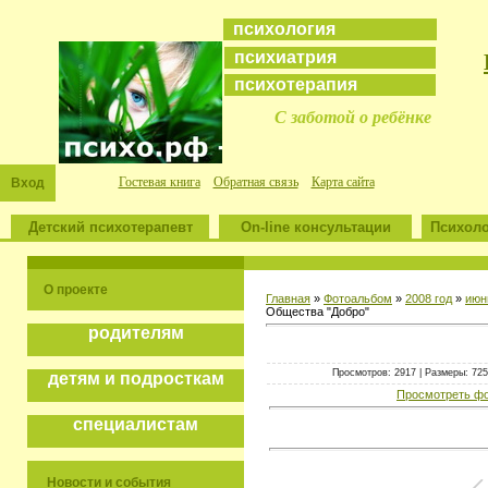
психология
психиатрия
психотерапия
С заботой о ребёнке
Гостевая книга
Обратная связь
Карта сайта
Вход
Детский психотерапевт
On-line консультации
Психоло
О проекте
Главная
»
Фотоальбом
»
2008 год
»
июн
Общества "Добро"
родителям
Просмотров: 2917 | Размеры: 725x
детям и подросткам
Просмотреть фо
специалистам
Новости и события