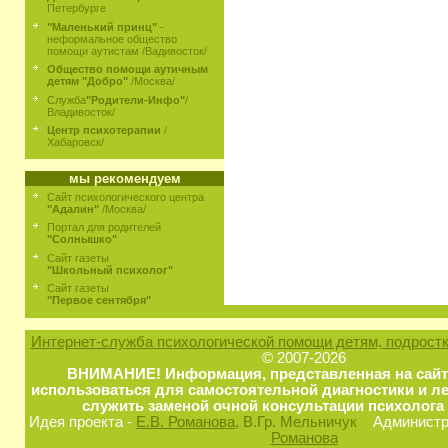
Петербурге
"Маленький принц"
-
неформальное общество
помощи аутистам /Вадивосток/
Общество помощи аутичным
детям "Добро"
/Москва/
Служба
"Родители-Инфо"
/
Владивосток/
Центр психотерапии
/
Хабаровск/
мы рекомендуем
Сайт психологического центра
"Адалин"
/Москва/
Портал для родителей
"Солнышко"
Сайт газеты
"Школьный психолог"
Сайт газеты
"Первое сентября"
Интернет-служба психологической помощи детям, подростк
© 2007-2026
ВНИМАНИЕ! Информация, представленная на сайт
использоваться для самостоятельной диагностики и ле
служить заменой очной консультации психолога 
Идея проекта -
Е.В. Романова
, В.Гр. Мельничук
Администра
Романова