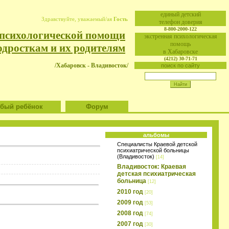
eдиный детский
Здравствуйте, уважаемый/ая
Гость
телефон доверия
8-800-2000-122
 психологической помощи
экстренная психологическая
помощь
одросткам и их родителям
в Хабаровске
(4212) 30-71-71
/Хабаровск - Владивосток/
поиск по сайту
ый ребёнок
Форум
альбомы
Специалисты Краевой детской
психиатрической больницы
(Владивосток)
[14]
Владивосток: Краевая
детская психиатрическая
больница
[12]
2010 год
[20]
2009 год
[53]
2008 год
[74]
2007 год
[30]