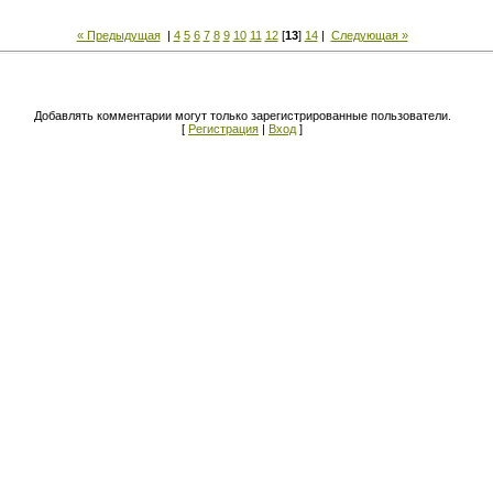
« Предыдущая
|
4
5
6
7
8
9
10
11
12
[
13
]
14
|
Следующая »
Добавлять комментарии могут только зарегистрированные пользователи.
[
Регистрация
|
Вход
]