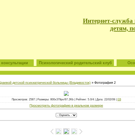
Интернет-служба
детям, п
 консультации
Психологический родительский клуб
Особ
раевой детской психиатрической больницы (Владивосток)
» Фотография 2
Просмотров: 2587 | Размеры: 800x379px/67.2Kb | Рейтинг: 5.0/4 | Дата: 22/02/09 |
ЕВ
Просмотреть фотографию в реальном размере