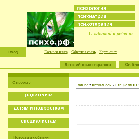
психология
психиатрия
психотерапия
С заботой о ребёнке
Гостевая книга
Обратная связь
Карта сайта
Вход
Детский психотерапевт
On-line
О проекте
Главная
»
Фотоальбом
»
Специалисты К
родителям
детям и подросткам
специалистам
Новости и события