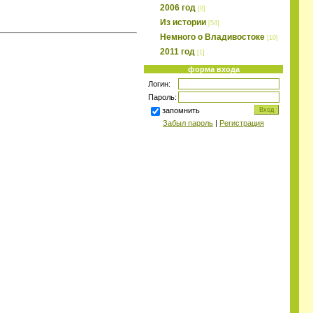
2006 год
[8]
Из истории
[54]
Немного о Владивостоке
[10]
2011 год
[1]
форма входа
Логин:
Пароль:
запомнить
Забыл пароль
|
Регистрация