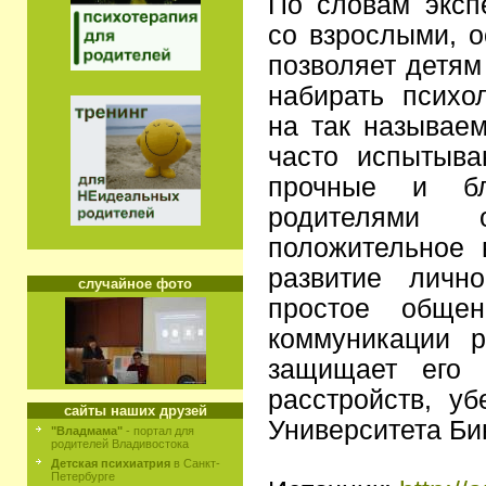
По словам эксп
со взрослыми, о
позволяет детям
набирать психо
на так называе
часто испытыва
прочные и бл
родителями 
положительное 
развитие лично
случайное фото
простое обще
коммуникации 
защищает его 
расстройств, у
сайты наших друзей
Университета Би
"Владмама"
- портал для
родителей Владивостока
Детская психиатрия
в Санкт-
Петербурге