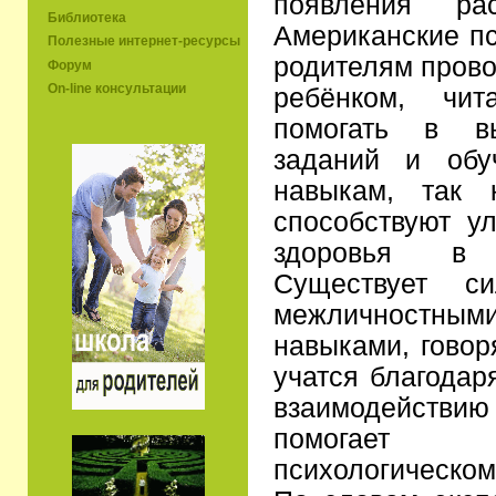
появления рас
Библиотека
Американские пс
Полезные интернет-ресурсы
родителям прово
Форум
On-line консультации
ребёнком, чи
помогать в в
заданий и обу
навыкам, так 
способствуют у
здоровья в 
Существует с
межличностн
навыками, говор
учатся благодар
взаимодействию 
помогает 
психологическо