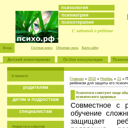
психология
психиатрия
психотерапия
С заботой о ребёнке
Гостевая книга
Обратная связь
Карта сайта
Вход
Детский психотерапевт
On-line консультации
Психоло
О проекте
Главная
»
2010
»
Ноябрь
»
21
» П
ребёнком для защиты его психич
родителям
Психологи советуют чаще общ
психического здоровья
детям и подросткам
Совместное с 
специалистам
обучение сложн
защищает ре
Новости и события