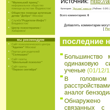
Источник:
http://
"Маленький принц"
-
неформальное общество
помощи аутистам /Вадивосток/
Категория:
"Детские" новости
| Рейтинг: 0.0/0 |
Общество помощи аутичным
Всего комментариев:
0
детям "Добро"
/Москва/
Служба
"Родители-Инфо"
/
Владивосток/
Добавлять комментарии могут
Центр психотерапии
/
[
Рег
Хабаровск/
последние н
мы рекомендуем
Сайт психологического центра
"Адалин"
/Москва/
Портал для родителей
"Солнышко"
Большинство 
Сайт газеты
одинаковую с
"Школьный психолог"
Сайт газеты
ученые
(01/12/1
"Первое сентября"
В головно
расстройств
аналог бензоди
Обнаружено
связанных с 