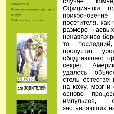
случае кома
Библиотека
Официантки п
Полезные интернет-ресурсы
прикосновение
Форум
On-line консультации
посетителя, как
размере чаевых
ненавязчиво бер
то последний
пропустит уро
ободряющего пр
секрет. Амер
удалось объяс
столь естествен
на кожу, мозг и
основе проце
импульсов, 
заставляющих на