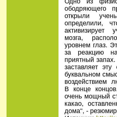
Одно из физио
ободряющего п
открыли уче
определили, ч
активизирует 
мозга, распо
уровнем глаз. Э
за реакцию на
приятный запах.
заставляет эту
буквальном смыс
воздействием л
В конце концов
очень мощный с
какао, оставле
дома", - резюми