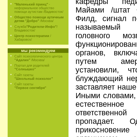
кафедры педи
"Маленький принц"
-
Майами /штат 
неформальное общество
помощи аутистам /Вадивосток/
Филд, сигнал п
Общество помощи аутичным
детям "Добро"
/Москва/
называемый
Служба
"Родители-Инфо"
/
Владивосток/
головного мо
Центр психотерапии
/
Хабаровск/
функционирова
мы рекомендуем
органов, вклю
Сайт психологического центра
путем амер
"Адалин"
/Москва/
Портал для родителей
установили, ч
"Солнышко"
Сайт газеты
блуждающий нер
"Школьный психолог"
Сайт газеты
заставляет наше
"Первое сентября"
Иными словами,
естественно
ответственной
пропадает. О
прикосновение