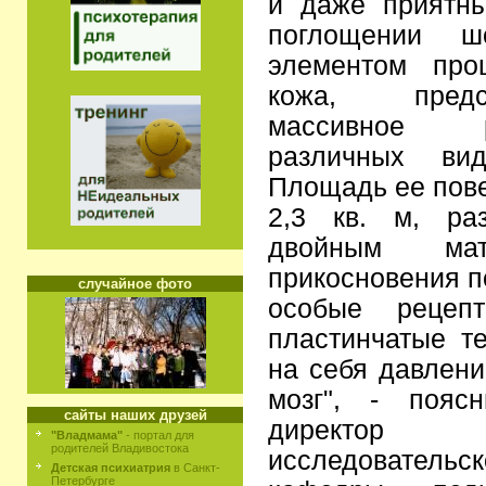
и даже приятн
поглощении ш
элементом про
кожа, пред
массивное 
различных вид
Площадь ее пове
2,3 кв. м, ра
двойным ма
прикосновения п
случайное фото
особые рецеп
пластинчатые т
на себя давлени
мозг", - пояс
сайты наших друзей
директор
"Владмама"
- портал для
родителей Владивостока
исследовательск
Детская психиатрия
в Санкт-
Петербурге