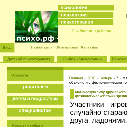
психология
психиатрия
психотерапия
С заботой о ребёнке
Гостевая книга
Обратная связь
Карта сайта
Вход
Детский психотерапевт
On-line консультации
Психоло
О проекте
Главная
»
2010
»
Ноябрь
»
7
» Ма
объяснили с физиологической то
родителям
Магическую силу дружеского 
физиологической точки зрени
детям и подросткам
Участники игр
специалистам
случайно стараю
друга ладонями.
Новости и события