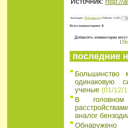
Источник:
http://
Категория:
ПСИ-новости
| Рейтинг: 0.0/0 |
Всего комментариев:
0
Добавлять комментарии могут
[
Рег
последние н
Большинство 
одинаковую с
ученые
(01/12/1
В головно
расстройств
аналог бензоди
Обнаружено