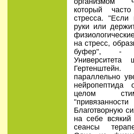
организмом ч
который часто
стресса. "Если 
руки или держит
физиологически
на стресс, образ
буфер", - 
Университета 
Гертенштейн
параллельно ув
нейропептида 
целом стим
"привязанн
Благотворную с
на себе всякий
сеансы терапе