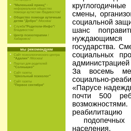
круглогодичн
"Маленький принц"
-
неформальное общество
смены, организ
помощи аутистам /Вадивосток/
Общество помощи аутичным
социальной защи
детям "Добро"
/Москва/
Служба
"Родители-Инфо"
/
шанс поправи
Владивосток/
Центр психотерапии
/
нуждающимся
Хабаровск/
государства. См
мы рекомендуем
социальных про
Сайт психологического центра
"Адалин"
/Москва/
администрацией
Портал для родителей
"Солнышко"
За восемь ме
Сайт газеты
"Школьный психолог"
социально-реа
Сайт газеты
"Первое сентября"
«Парусе надежд
почти 500 реб
возможностями.
реабилитацию
подопечных 
населения.