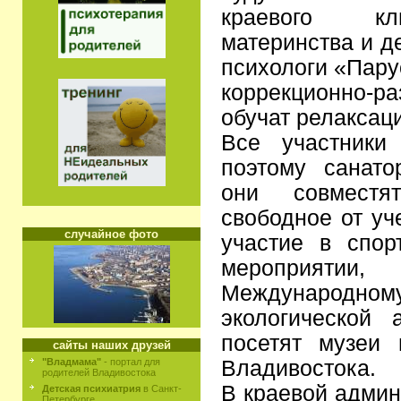
краевого кл
материнства и д
психологи «Пару
коррекционно-
обучат релаксац
Все участники
поэтому санато
они совмест
свободное от уч
случайное фото
участие в спор
мероприяти
Международ
экологической
посетят музеи 
сайты наших друзей
Владивостока.
"Владмама"
- портал для
родителей Владивостока
В краевой админ
Детская психиатрия
в Санкт-
Петербурге