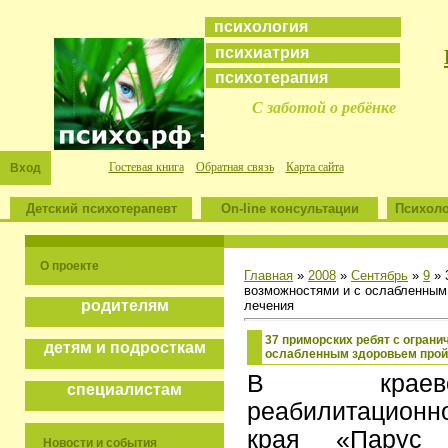
психология
психиатрия
психотерапия
С заботой о ребёнке
Гостевая книга
Обратная связь
Карта сайта
Вход
Детский психотерапевт
On-line консультации
Психоло
О проекте
Главная
»
2008
»
Сентябрь
»
9
» 
возможностями и с ослабленным
родителям
лечения
37 приморских ребят с огран
детям и подросткам
ослабленным здоровьем прой
В краево
специалистам
реабилитационн
края «Парус 
Новости и события