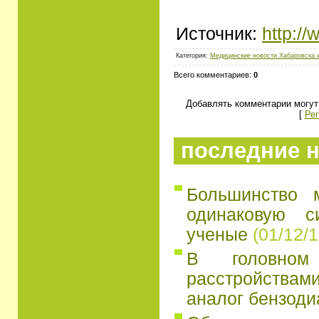
Источник:
http://
Категория:
Медицинские новости Хабаровска 
Всего комментариев:
0
Добавлять комментарии могут
[
Рег
последние н
Большинство 
одинаковую с
ученые
(01/12/1
В головно
расстройств
аналог бензоди