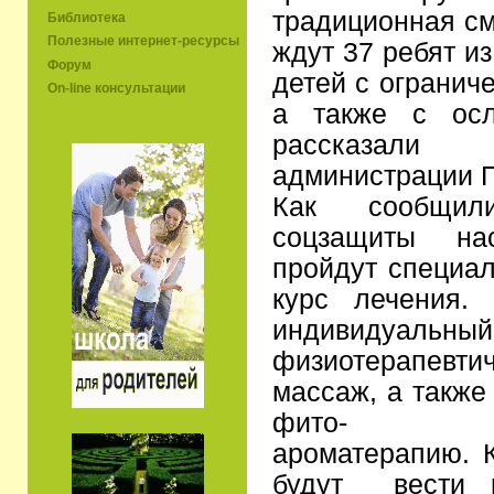
традиционная см
Библиотека
Полезные интернет-ресурсы
ждут 37 ребят и
Форум
детей с огранич
On-line консультации
а также с осл
рассказали
администрации П
Как сообщил
соцзащиты на
пройдут специа
курс лечения.
индивидуал
физиотерапев
массаж, а также
фи
ароматерапию. 
будут вести в