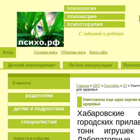
психология
психиатрия
психотерапия
С заботой о ребёнке
Гостевая книга
Обратная связь
Карта сайта
Вход
Детский психотерапевт
On-line консультации
Психоло
О проекте
Главная
»
2007
»
Сентябрь
»
22
» Уничт
для здоровья
родителям
Уничтожена еще одна партия 
здоровья
детям и подросткам
Хабаровские 
городских прила
специалистам
тонн игрушек 
Лабораторны
Новости и события