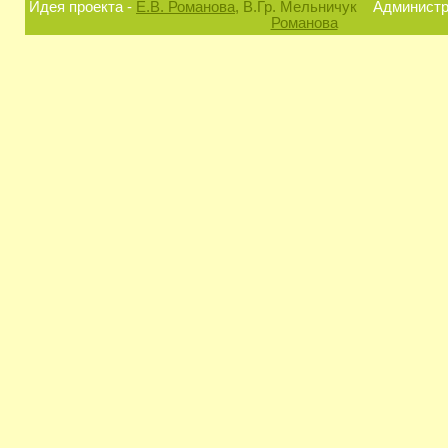
Идея проекта -
Е.В. Романова
, В.Гр. Мельничук
Администра
Романова