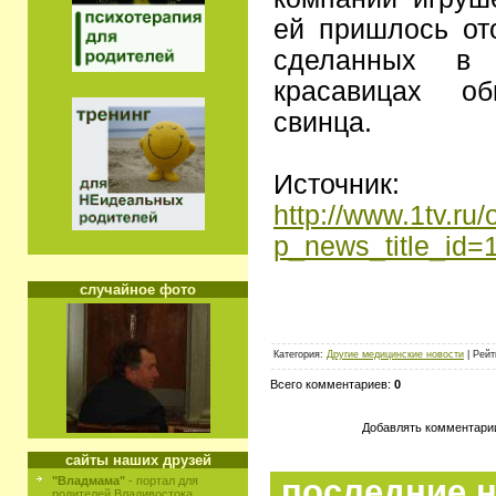
ей пришлось от
сделанных в
красавицах о
свинца.
Источник:
http://www.1tv.ru
p_news_title_id
случайное фото
Категория:
Другие медицинские новости
| Рейт
Всего комментариев:
0
Добавлять комментарии
сайты наших друзей
последние н
"Владмама"
- портал для
родителей Владивостока