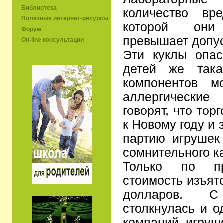
Библиотека
количество вр
Полезные интернет-ресурсы
которой они
Форум
превышает допу
On-line консультации
Эти куклы опа
детей же така
компонентов м
аллергические
говорят, что тор
к Новому году и 
партию игрушек
сомнительного к
Только по пр
стоимость изъят
долларов. С
столкнулась и 
компаний игруш