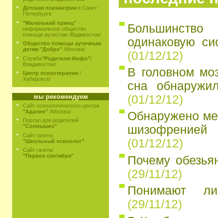
Детская психиатрия
в Санкт-
Петербурге
"Маленький принц"
-
Большинств
неформальное общество
помощи аутистам /Вадивосток/
одинаковую си
Общество помощи аутичным
детям "Добро"
/Москва/
(01/12/12)
Служба
"Родители-Инфо"
/
Владивосток/
В головном мо
Центр психотерапии
/
Хабаровск/
сна обнаружил
мы рекомендуем
(01/12/12)
Сайт психологического центра
"Адалин"
/Москва/
Обнаружено ме
Портал для родителей
"Солнышко"
шизофрение
Сайт газеты
(01/12/12)
"Школьный психолог"
Сайт газеты
"Первое сентября"
Почему обезья
(29/11/12)
Понимают л
(29/11/12)