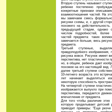
Вторую ступень называют ступе
ребенке постепенно пробужда
конкретные признаки описывае
взаимоотношения частей. На это
мы замечаем смесь формальног
рисунки схемы, и, с другой сто
похожего на действительность.
предыдущей стадии, однако о
числом подробностей, более
частей предмета: таких вопию
замечается больше, весь рисун
предмета.
Третьей ступенью, выделя
правдоподобного изображения, 
рисунка вовсе. Рисунок имеет в
перспектива, нет пластичности 
но, в общем, ребенок дает изоб
похожее на его настоящий вид. 
далее третьей ступени собстве
10-летнего возраста это встреч
лет начинает выделяться из
некоторую способность простран
На четвертой ступени пластиче
изображаются выпукло при помо
перспектива, передается движе
впечатление от предмета.
Для того чтобы различие этих 
которую проделывает детский 
приводит примеры: “Еще резче 
рисунка на примерах изобра