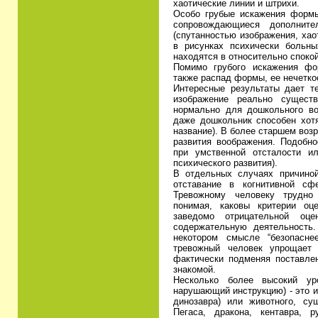
хаотические линии и штрихи.
Особо грубые искажения формы 
сопровождающиеся дополнит
(спутанностью изображения, хао
в рисунках психически больн
находятся в относительно споко
Помимо грубого искажения фо
также распад формы, ее нечетко
Интересные результаты дает т
изображение реально сущест
нормально для дошкольного во
даже дошкольник способен хот
название). В более старшем возр
развития воображения. Подобно
при умственной отсталости и
психического развития).
В отдельных случаях причиной
отставание в когнитивной сф
Тревожному человеку трудно
понимая, каковы критерии оц
заведомо отрицательной оце
содержательную деятельность
некотором смысле “безопасне
тревожный человек упрощает 
фактически подменяя поставле
знакомой.
Несколько более высокий ур
нарушающий инструкцию) - это 
динозавра) или животного, су
Пегаса, дракона, кентавра, 