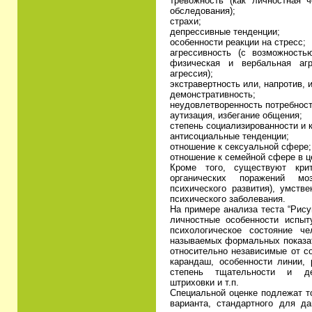
тревожность (как личностная ч
обследования);
страхи;
депрессивные тенденции;
особенности реакции на стресс;
агрессивность (с возможност
физическая и вербальная агр
агрессия);
экстравертность или, напротив, 
демонстративность;
неудовлетворенность потребност
аутизация, избегание общения;
степень социализированности и 
антисоциальные тенденции;
отношение к сексуальной сфере;
отношение к семейной сфере в ц
Кроме того, существуют кри
органических поражений мо
психического развития), умстве
психического заболевания.
На примере анализа теста “Рис
личностные особенности испы
психологическое состояние ч
называемых формальных показат
относительно независимые от с
карандаш, особенности линии, 
степень тщательности и дет
штриховки и т.п.
Специальной оценке подлежат т
варианта, стандартного для да