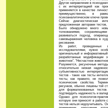
Другое направление в психодиаг
с их интерпретацией как про
применяется в качестве личнос
преимущественно, в рамк
психоаналитическом ключе прово
Сейчас диагностическая инт
предложенная авторами тестов,
Было обнаружено много новы
толкованиями, сохраняющими
развиваться подход, опираю
самовыражения человека в худо
рисовании.
Из работ, проведенных в
исследователями, нужно осо
оригинальный и информативный 
разработанные модификации эт
животное”, “Несчастное животное
Разумеется, рисуночные методы
относительно низкая надежно
субъективностью интерпретац
тестов - таких как тесты интел
тесты, как правило, не позво
психические свойства. Терми
рисунков, обычно лишены той ст
для формализованных тестов
подтвердить надежность и валид
Однако для психологов-практи
которую они приносят в работе 
тестов нельзя недоучитывать. О
применении, нарушение кот