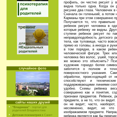
профиль, он честно рисует у в
видна только одна. Когда он 
рисунке два глаза. Человечек в
Сначала он голенький, а потом 
Карманы при этом совершенно про
Получается то, что правильно 
ребенок рисует человека в од
которые ребенку не видны. Друг
ступени ребенок рисует по па
неправдоподобность детского р
тела, как туловище, часто вовсе
прямо из головы, а иногда и рук
в том порядке, в каком ребе
человеческой фигуре. Трех ил
человека без волос, ушей, торса 
же можно это объяснить? Пси
художник гораздо более символ
случайное фото
заботится о полном и точн
поверхностного указания. Са
обработки, происходящей от н
способствуют и технически
поддерживающими линиями соотв
удобно. Схемы ребенка вес
совершенно как и понятия, со
признаки предметов. Ребенок, р
предмете, а не то, что он видит.
сайты наших друзей
он не видит; часто, наоборот,
"Владмама"
- портал для
несомненно, видит, но что
родителей Владивостока
изображаемом предмете. Напраш
Детская психиатрия
в Санкт-
ребенка является как бы перечи