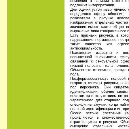
сомнения в наличии такого от
подлежит интерпретации.
Для оценки устойчивых личностн
определяют сферу общения, 
показатели в рисунке челове
изображения отдельных частей
значение имеет также общее вп
выражение лица изображенного 
Есть признаки рисунка, в кото
нарушающие нормальное постро
такие качества как агресс
антисоциальность.
Психологам известны и нек
повышенной значимости секс
связанной с сексуальной сфе
нижней половины тела человек
Обычно это относится, прежде 
пола.
Несформированность половой и
возраста типичны рисунки, в к
пол персонажа. Они свидете
идентификации, обычно свойст
сочетается с отсутствием остро
характерного для старшего под
специфичны случаи, когда наб
половой идентификации и интере
Особо острые состояния (во
проявляются в множественнос
отражающихся в рисунке. Обы
смещение отдельных часте