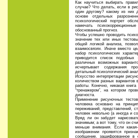
Как научиться выбирать прави
случае? Что делать, если в ри
один другому? какому из них 
основе отдельных разрознен
психологический портрет обсл
намечать психокоррекционны
обоснованный прогноз.
Чтобы успешно проводить психо
значение тех или иных тестов
общей логикой анализа, позво
взаимосвязях. Иначе вместо ц
набор психологических характе
приводится список подобных 
различных возможных вариант
исчерпывает содержания про
детальный психологический анал
Искусство интерпретации рисун
количеством разных вариантов 
работы. Конечно, никакая книга
“тренажером”, на котором пров
диагноста.
Применение рисуночных тесто
человека основано на принцип
переживаний, представлений, ст
человек невольно (а иногда и с
Вряд ли он забудет нарисоват
значимым; а вот тому, что он сч
меньше внимания. Если какая-
изображении проявятся признак
сообщение, зашифрованное в о