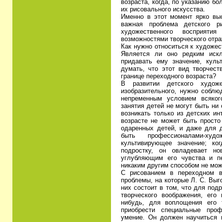
возраста, когда, по указанию бо
их рисовального искусства.
Именно в этот момент ярко выс
важная проблема детского р
художественного восприяти
возможностями творческого отра
Как нужно относиться к художе
Является ли оно редким искл
придавать ему значение, куль
думать, что этот вид творчест
границе переходного возраста?
В развитии детского худож
изобразительного, нужно собл
непременным условием всякого
занятия детей не могут быть ни
возникать только из детских и
возрасте не может быть прост
одаренных детей, и даже для д
быть профессионалами-худ
культивирующее значение; ког
подростку, он овладевает н
углубляющим его чувства и п
никаким другим способом не мож
С рисованием в переходном в
проблемы, на которые Л. С. Выг
них состоит в том, что для под
творческого воображения, его 
нибудь, для воплощения его 
приобрести специальные про
умение. Он должен научиться 