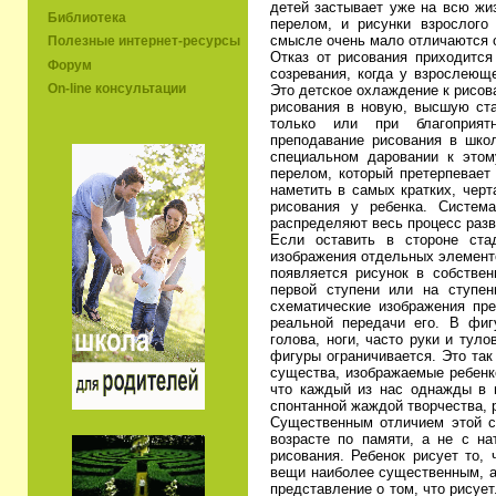
детей застывает уже на всю жиз
Библиотека
перелом, и рисунки взрослого 
смысле очень мало отличаются о
Полезные интернет-ресурсы
Отказ от рисования приходится
Форум
созревания, когда у взрослеющ
On-line консультации
Это детское охлаждение к рисов
рисования в новую, высшую ста
только или при благоприят
преподавание рисования в шко
специальном даровании к этом
перелом, который претерпевает
наметить в самых кратких, черт
рисования у ребенка. Систем
распределяют весь процесс разви
Если оставить в стороне ста
изображения отдельных элементов
появляется рисунок в собстве
первой ступени или на ступен
схематические изображения пре
реальной передачи его. В фиг
голова, ноги, часто руки и тул
фигуры ограничивается. Это так
существа, изображаемые ребенк
что каждый из нас однажды в в
спонтанной жаждой творчества, р
Существенным отличием этой ст
возрасте по памяти, а не с на
рисования. Ребенок рисует то, 
вещи наиболее существенным, а 
представление о том, что рисует