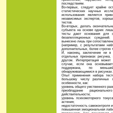
последствиям.
Во-первых, следует крайне ос
статистических научных иссл
использования является прив
независимых экспертов, хоро
тестов.
Во-вторых, делать окончательн
субъекта на основе одних лишь
тесты дают основания для о
безапелляционных суждений.
вынесено лишь при сопоставлен
(например, с результатами на
дополнительных, более строгих т
И, наконец, заключение ни в
отдельных признаках рисунка, 
другом. Интерпретация может
случае, если она основывае
поддержана, по меньше
обнаруживающимися в рисунках.
Опыт применения набора тест
большому числу различных п
особенности, как:
уровень общего умственного раз
преобладание рациональн
действительности;
уровень психомоторного тонус
астения;
недостаточность самоконтроля и
повышенная эмоциональная лабил