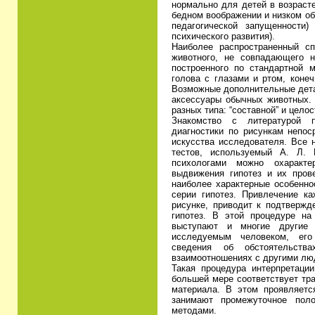
нормально для детей в возрасте
бедном воображении и низком об
педагогической запущенности
психического развития).
Наиболее распространенный сп
животного, не совпадающего 
построенного по стандартной м
голова с глазами и ртом, конечн
Возможные дополнительные детал
аксессуары обычных животных.
разных типа: “составной” и цело
Знакомство с литературой п
диагностики по рисункам непос
искусства исследователя. Все 
тестов, используемый А. Л.
психологами можно охаракте
выдвижения гипотез и их пров
наиболее характерные особенно
серии гипотез. Привлечение ка
рисунке, приводит к подтвержд
гипотез. В этой процедуре на
выступают и многие другие 
исследуемым человеком, его
сведения об обстоятельства
взаимоотношениях с другими люд
Такая процедура интерпретаци
большей мере соответствует тр
материала. В этом проявляетс
занимают промежуточное пол
методами.