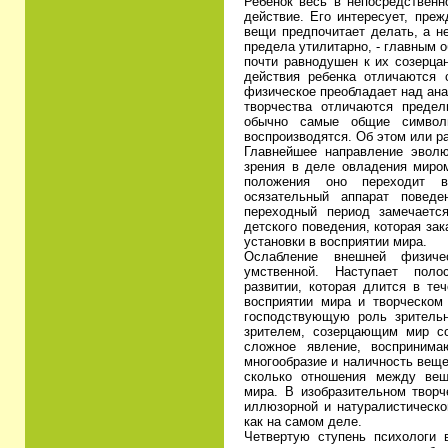
Ребенок весь в непосредственн
действие. Его интересует, преж
вещи предпочитает делать, а н
предела утилитарно, - главным о
почти равнодушен к их созерца
действия ребенка отличаются 
физическое преобладает над ан
творчества отличаются преде
обычно самые общие символ
воспроизводятся. Об этом или ра
Главнейшее направление эволю
зрения в деле овладения миром
положения оно переходит в
осязательный аппарат поведе
переходный период замечаетс
детского поведения, которая за
установки в восприятии мира.
Ослабление внешней физичес
умственной. Наступает поло
развитии, которая длится в те
восприятии мира и творческом 
господствующую роль зрительн
зрителем, созерцающим мир с
сложное явление, восприним
многообразие и наличность вещ
сколько отношения между вещ
мира. В изобразительном творч
иллюзорной и натуралистическо
как на самом деле.
Четвертую ступень психологи в