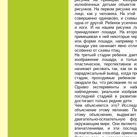
излюбленных детьми объектов 
рисунков. На первом рисунке из
лицо, как у человека. На этой
совершенно одинаково, и схемы
одна от другой. Ребенок усилен
и ноги. И на нашем рисунке ли
принадлежит лошади. На второ
примешивая к ней некоторые че
или форме лошади, например т
лошади уже начинает явно отли
особенно от схемы птиц.
На третьей стадии ребенок дае
изображение лошади, и тольк
пластическое, перспективное 
начинает рисовать так, как он 
парадоксальный вывод, когда п
стадии, проходимые ребенком
ожидали бы, что рисование по н
Однако эксперименты и наб
наблюдению, реальное изображ
последней стадией в развитии 
достигают только редкие дети.
Чем объясняется это? Исследо
объяснение этому явлению. Пе
этому объяснению, выдвигае
двигательно-осязательную 
окружающем мире. Они являются
впечатлениями, и эти послед
осязательным способам ориентац