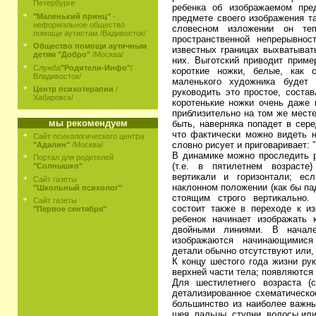
Петербурге
ребенка об изображаемом пре
"Маленький принц"
-
предмете своего изображения та
неформальное общество
словесном изложении он теп
помощи аутистам /Вадивосток/
пространственной непрерывно
Общество помощи аутичным
известных границах выхватыват
детям "Добро"
/Москва/
них. Выготский приводит приме
Служба
"Родители-Инфо"
/
короткие ножки, белые, как 
Владивосток/
маленького художника будет 
Центр психотерапии
/
руководить это простое, соста
Хабаровск/
коротенькие ножки очень даже 
приблизительно на том же месте
мы рекомендуем
быть, наверняка попадет в сере
что фактически можно видеть н
Сайт психологического центра
словно рисует и приговаривает: 
"Адалин"
/Москва/
В динамике можно проследить р
Портал для родителей
(т.е. в пятилетнем возрасте
"Солнышко"
вертикали и горизонтали; е
Сайт газеты
наклонном положении (как бы па
"Школьный психолог"
стоящим строго вертикально.
Сайт газеты
состоит также в переходе к и
"Первое сентября"
ребенок начинает изображать к
двойными линиями. В начале
изображаются начинающимися
детали обычно отсутствуют или,
К концу шестого года жизни ру
верхней части тела; появляются
Для шестилетнего возраста (
детализированное схематическо
большинство из наиболее важны
шея, пальцы, ступни, волосы или