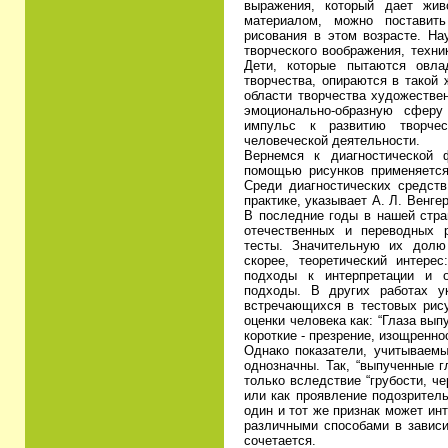
выражения, который дает жив
материалом, можно поставит
рисования в этом возрасте. На
творческого воображения, техни
Дети, которые пытаются овла
творчества, опираются в такой 
области творчества художестве
эмоционально-образную сферу
импульс к развитию творчес
человеческой деятельности.
Вернемся к диагностической 
помощью рисунков применяется
Среди диагностических средств
практике, указывает А. Л. Венге
В последние годы в нашей стра
отечественных и переводных 
тесты. Значительную их долю
скорее, теоретический интере
подходы к интерпретации и 
подходы. В других работах ук
встречающихся в тестовых рису
оценки человека как: “Глаза вып
короткие - презрение, изощреннос
Однако показатели, учитываемы
однозначны. Так, “выпученные г
только вследствие “грубости, че
или как проявление подозрител
один и тот же признак может ин
различными способами в зависи
сочетается.