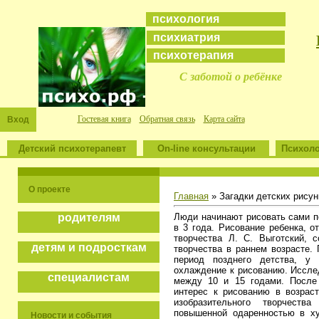
психология
психиатрия
психотерапия
С заботой о ребёнке
Гостевая книга
Обратная связь
Карта сайта
Вход
Детский психотерапевт
On-line консультации
Психоло
О проекте
Главная
» Загадки детских рисун
Люди начинают рисовать сами п
родителям
в 3 года. Рисование ребенка, 
творчества Л. С. Выготский, 
детям и подросткам
творчества в раннем возрасте. 
период позднего детства, у
охлаждение к рисованию. Иссле
специалистам
между 10 и 15 годами. После 
интерес к рисованию в возрас
изобразительного творчеств
повышенной одаренностью в х
Новости и события