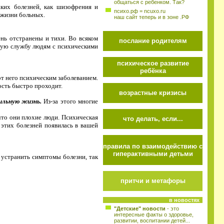
общаться с ребенком. Так?
аких болезней, как шизофрения и
психо.рф = ncuxo.ru
 жизни больных.
наш сайт теперь и в зоне .РФ
ень отстранены и тихи. Во всяком
послание родителям
хую службу людям с психическими
психическое развитие
ребёнка
от него психическим заболеванием.
ость быстро проходит.
возрастные кризисы
ильную жизнь.
Из-за этого многие
 что они плохие люди. Психическая
что делать, если...
з этих болезней появилась в вашей
правила по взаимодействию с
гиперактивными детьми
 устранить симптомы болезни, так
притчи и метафоры
в новостях
"Детские" новости
- это
интересные факты о здоровье,
развитии, воспитании детей...