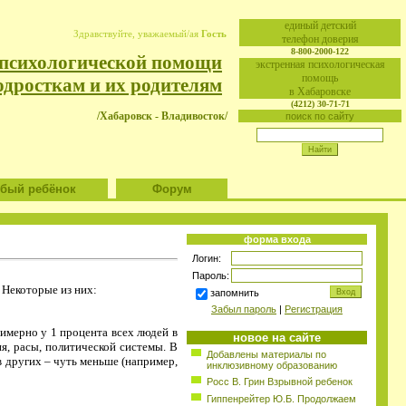
eдиный детский
Здравствуйте, уважаемый/ая
Гость
телефон доверия
8-800-2000-122
 психологической помощи
экстренная психологическая
помощь
одросткам и их родителям
в Хабаровске
(4212) 30-71-71
/Хабаровск - Владивосток/
поиск по сайту
ый ребёнок
Форум
форма входа
Логин:
Пароль:
.
Некоторые из них:
запомнить
Забыл пароль
|
Регистрация
имерно у 1 процента всех людей в
новое на сайте
ия, расы, политической системы. В
Добавлены материалы по
в других – чуть меньше (например,
инклюзивному образованию
Росс В. Грин Взрывной ребенок
Гиппенрейтер Ю.Б. Продолжаем