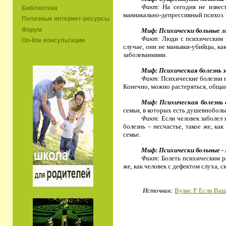
Факт:
На сегодня не извес
Библиотека
маниакально-депрессивный психоз.
Полезные интернет-ресурсы
Форум
Миф: Психически больные л
Факт:
Люди с психическим з
On-line консультации
случае, они не маньяки-убийцы, к
заболеваниями.
Миф: Психическая болезнь з
Факт:
Психические болезни н
Конечно, можно растеряться, общая
Миф: Психическая болезнь 
семьи, в которых есть душевноболь
Факт:
Если человек заболел 
болезнь – несчастье, такое же, ка
семье.
Миф: Психически больные - 
Факт:
Болеть психическим р
же, как человек с дефектом слуха, 
Источник:
Вулис Р. Если Ва