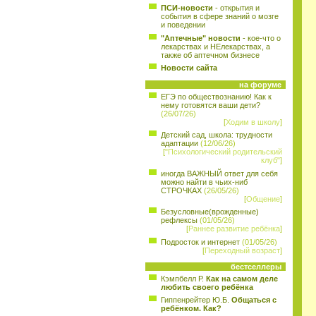
ПСИ-новости
- открытия и
события в сфере знаний о мозге
и поведении
"Аптечные" новости
- кое-что о
лекарствах и НЕлекарствах, а
также об аптечном бизнесе
Новости сайта
на форуме
ЕГЭ по обществознанию! Как к
нему готовятся ваши дети?
(26/07/26)
[
Ходим в школу
]
Детский сад, школа: трудности
адаптации
(12/06/26)
[
"Психологический родительский
клуб"
]
иногда ВАЖНЫЙ ответ для себя
можно найти в чьих-ниб
СТРОЧКАХ
(26/05/26)
[
Общение
]
Безусловные(врожденные)
рефлексы
(01/05/26)
[
Раннее развитие ребёнка
]
Подросток и интернет
(01/05/26)
[
Переходный возраст
]
бестселлеры
Кэмпбелл Р.
Как на самом деле
любить своего ребёнка
Гиппенрейтер Ю.Б.
Общаться с
ребёнком. Как?