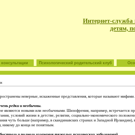
Интернет-служба
детям, п
 консультации
Психологический родительский клуб
Особ
ях
пространены неверные, искаженные представления, которые называют мифами
чень редки и необычны
.
не являются новыми или необычными. Шизофрения, например, встречается пр
тания, условий жизни в детстве, религии, социально-экономического положен
ания чуть больше (например, в скандинавских странах и Западной Ирландии), 
, никому до конца не понятным.
строго и полного излечения тяжелых психических заболеваний.