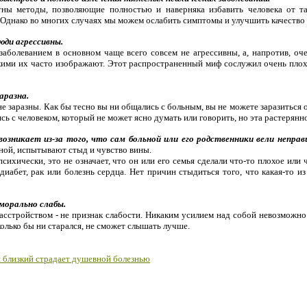
тны методы, позволяющие полностью и наверняка избавить человека от т
 Однако во многих случаях мы можем ослабить симптомы и улучшить качество
юди агрессивны.
аболеванием в основном чаще всего совсем не агрессивны, а, напротив, оч
акими их часто изображают. Этот распространенный миф сослужил очень пло
аразна.
е заразны. Как бы тесно вы ни общались с больным, вы не можете заразиться 
сь с человеком, который не может ясно думать или говорить, но эта растерянн
возникает из-за того, что сам больной или его родственники вели неправ
ной, испытывают стыд и чувство вины.
психически, это не означает, что он или его семья сделали что-то плохое или
к диабет, рак или болезнь сердца. Нет причин стыдиться того, что какая-то и
морально слабы.
асстройством - не признак слабости. Никаким усилием над собой невозможно
сколько бы ни старался, не сможет слышать лучше.
ш близкий страдает душевной болезнью