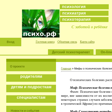
психология
психиатрия
психотерапия
С заботой о ребёнке
Гостевая книга
Обратная связь
Карта сайта
Вход
Детский психотерапевт
On-line
О проекте
Главная
» Мифы о психических болезн
родителям
О психических болезнях рас
детям и подросткам
Миф: Психические болезни о
Факт:
Психические болезни 
мире, вне зависимости от их воспи
специалистам
некоторых странах случаев заболев
в тропической Африке) по причинам
Новости и события
Миф: Существуют методы бы