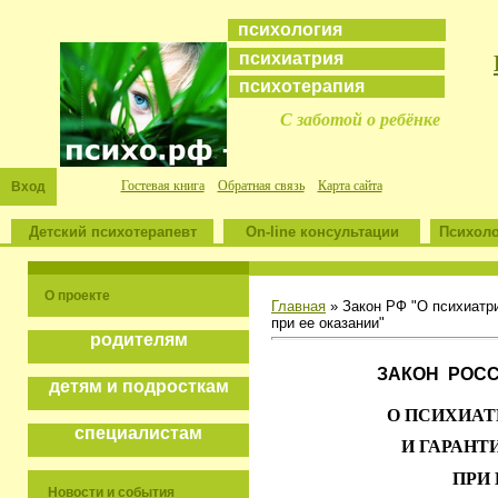
психология
психиатрия
психотерапия
С заботой о ребёнке
Гостевая книга
Обратная связь
Карта сайта
Вход
Детский психотерапевт
On-line консультации
Психоло
О проекте
Главная
» Закон РФ "О психиатр
при ее оказании"
родителям
ЗАКОН
РОС
детям и подросткам
О ПСИХИА
специалистам
И ГАРАНТ
ПРИ
Новости и события