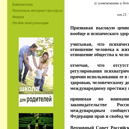
(с изменениями и до
Библиотека
Полезные интернет-ресурсы
от 21. 
Форум
On-line консультации
Признавая высокую ценно
вообще и психического здор
учитывая, что психичес
отношение человека к жиз
отношение общества к чело
отмечая, что отсутст
регулирования психиатри
причин использования ее в
здоровью, человеческому д
международному престижу г
принимая во внимани
законодательстве Рос
международным сообщес
Федерации прав и свобод ч
Верховный Совет Российс