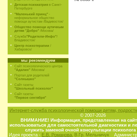
Детская психиатрия
в Санкт-
Петербурге
"Маленький принц"
-
неформальное общество
помощи аутистам /Вадивосток/
Общество помощи аутичным
детям "Добро"
/Москва/
Служба
"Родители-Инфо"
/
Владивосток/
Центр психотерапии
/
Хабаровск/
мы рекомендуем
Сайт психологического центра
"Адалин"
/Москва/
Портал для родителей
"Солнышко"
Сайт газеты
"Школьный психолог"
Сайт газеты
"Первое сентября"
Интернет-служба психологической помощи детям, подростк
© 2007-2026
ВНИМАНИЕ! Информация, представленная на сайт
использоваться для самостоятельной диагностики и ле
служить заменой очной консультации психолога 
Идея проекта -
Е.В. Романова
, В.Гр. Мельничук
Администра