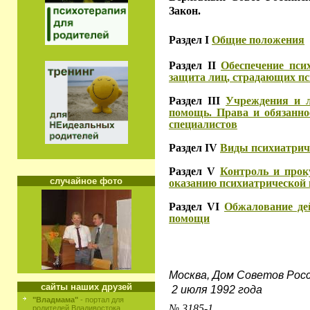
Закон.
Раздел I
Общие положения
Раздел II
Обеспечение пси
защита лиц, страдающих п
Раздел III
Учреждения и 
помощь. Права и обязанно
специалистов
Раздел IV
Виды психиатриче
Раздел V
Контроль и прок
случайное фото
оказанию психиатрической
Раздел VI
Обжалование де
помощи
Москва, Дом Советов Рос
сайты наших друзей
2 июля 1992 года
"Владмама"
- портал для
№ 3185-1
родителей Владивостока