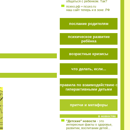
общаться с ребенком. Так?
психо.рф = ncuxo.ru
наш сайт теперь и в зоне .РФ
послание родителям
психическое развитие
ребёнка
возрастные кризисы
что делать, если...
правила по взаимодействию с
гиперактивными детьми
притчи и метафоры
в новостях
"Детские" новости
- это
интересные факты о здоровье,
развитии, воспитании детей...