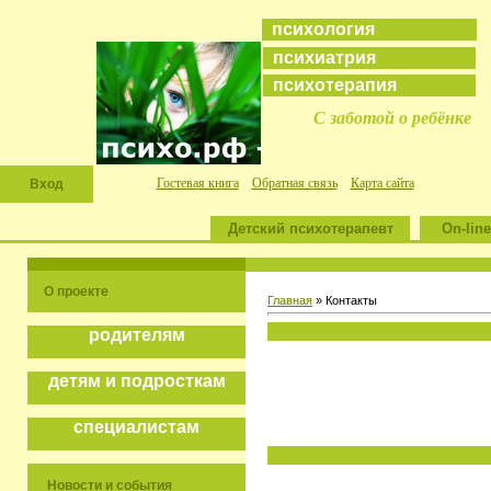
психология
психиатрия
психотерапия
С заботой о ребёнке
Гостевая книга
Обратная связь
Карта сайта
Вход
Детский психотерапевт
On-line
О проекте
Главная
» Контакты
родителям
детям и подросткам
специалистам
Новости и события