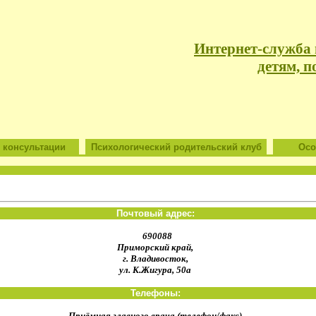
Интернет-служба
детям, п
 консультации
Психологический родительский клуб
Особ
Почтовый адрес:
690088
Приморский край,
г. Владивосток,
ул. К.Жигура, 50а
Телефоны:
Приёмная главного врача (телефон/факс)