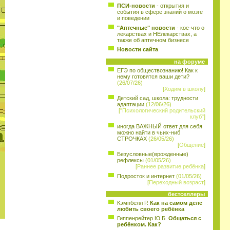
ПСИ-новости
- открытия и
события в сфере знаний о мозге
и поведении
"Аптечные" новости
- кое-что о
лекарствах и НЕлекарствах, а
также об аптечном бизнесе
Новости сайта
на форуме
ЕГЭ по обществознанию! Как к
нему готовятся ваши дети?
(26/07/26)
[
Ходим в школу
]
Детский сад, школа: трудности
адаптации
(12/06/26)
[
"Психологический родительский
клуб"
]
иногда ВАЖНЫЙ ответ для себя
можно найти в чьих-ниб
СТРОЧКАХ
(26/05/26)
[
Общение
]
Безусловные(врожденные)
рефлексы
(01/05/26)
[
Раннее развитие ребёнка
]
Подросток и интернет
(01/05/26)
[
Переходный возраст
]
бестселлеры
Кэмпбелл Р.
Как на самом деле
любить своего ребёнка
Гиппенрейтер Ю.Б.
Общаться с
ребёнком. Как?