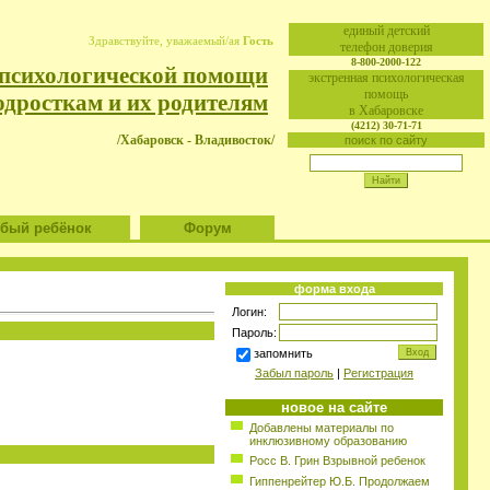
eдиный детский
Здравствуйте, уважаемый/ая
Гость
телефон доверия
8-800-2000-122
 психологической помощи
экстренная психологическая
помощь
одросткам и их родителям
в Хабаровске
(4212) 30-71-71
/Хабаровск - Владивосток/
поиск по сайту
ый ребёнок
Форум
форма входа
Логин:
Пароль:
запомнить
Забыл пароль
|
Регистрация
новое на сайте
Добавлены материалы по
инклюзивному образованию
Росс В. Грин Взрывной ребенок
Гиппенрейтер Ю.Б. Продолжаем