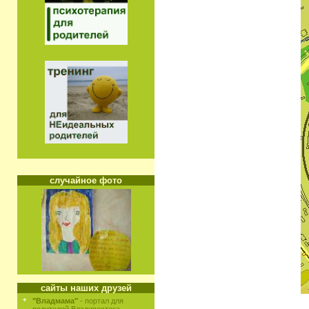
случайное фото
сайты наших друзей
"Владмама"
- портал для