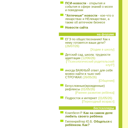
ПСИ-новости
- открытия и
события в сфере знаний о мозге
и поведении
"Аптечные" новости
- кое-что о
лекарствах и НЕлекарствах, а
также об аптечном бизнесе
Новости сайта
на форуме
ЕГЭ по обществознанию! Как к
нему готовятся ваши дети?
(26/07/26)
[
Ходим в школу
]
Детский сад, школа: трудности
адаптации
(12/06/26)
[
"Психологический родительский
клуб"
]
иногда ВАЖНЫЙ ответ для себя
можно найти в чьих-ниб
СТРОЧКАХ
(26/05/26)
[
Общение
]
Безусловные(врожденные)
рефлексы
(01/05/26)
[
Раннее развитие ребёнка
]
Подросток и интернет
(01/05/26)
[
Переходный возраст
]
бестселлеры
Кэмпбелл Р.
Как на самом деле
любить своего ребёнка
Гиппенрейтер Ю.Б.
Общаться с
ребёнком. Как?