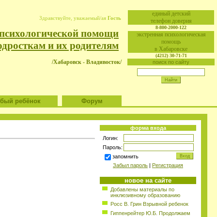
eдиный детский
Здравствуйте, уважаемый/ая
Гость
телефон доверия
8-800-2000-122
 психологической помощи
экстренная психологическая
помощь
одросткам и их родителям
в Хабаровске
(4212) 30-71-71
/Хабаровск - Владивосток/
поиск по сайту
ый ребёнок
Форум
форма входа
Логин:
Пароль:
запомнить
Забыл пароль
|
Регистрация
новое на сайте
Добавлены материалы по
инклюзивному образованию
Росс В. Грин Взрывной ребенок
Гиппенрейтер Ю.Б. Продолжаем