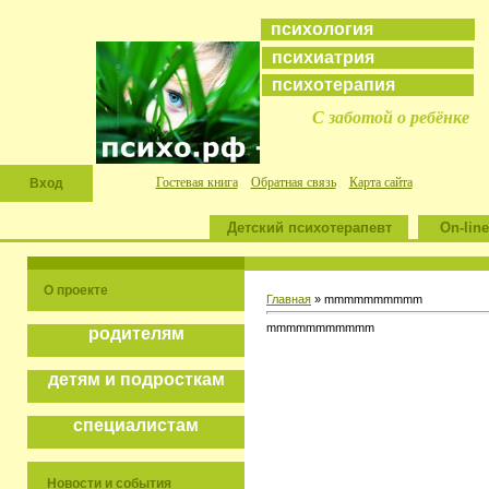
психология
психиатрия
психотерапия
С заботой о ребёнке
Гостевая книга
Обратная связь
Карта сайта
Вход
Детский психотерапевт
On-line
О проекте
Главная
» mmmmmmmmmm
mmmmmmmmmmm
родителям
детям и подросткам
специалистам
Новости и события