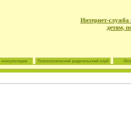
Интернет-служба
детям, п
 консультации
Психологический родительский клуб
Особ