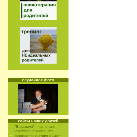
случайное фото
сайты наших друзей
"Владмама"
- портал для
родителей Владивостока
Детская психиатрия
в Санкт-