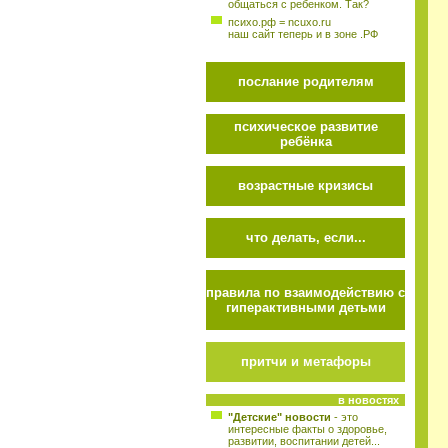
общаться с ребенком. Так?
психо.рф = ncuxo.ru
наш сайт теперь и в зоне .РФ
послание родителям
психическое развитие
ребёнка
возрастные кризисы
что делать, если...
правила по взаимодействию с
гиперактивными детьми
притчи и метафоры
в новостях
"Детские" новости
- это
интересные факты о здоровье,
развитии, воспитании детей...