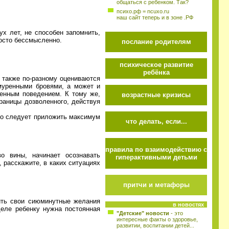
общаться с ребенком. Так?
психо.рф = ncuxo.ru
наш сайт теперь и в зоне .РФ
ух лет, не способен запомнить,
росто бессмысленно.
послание родителям
психическое развитие
ребёнка
а также по-разному оцениваются
муренными бровями, а может и
венным поведением. К тому же,
возрастные кризисы
границы дозволенного, действуя
 Но следует приложить максимум
что делать, если...
правила по взаимодействию с
о вины, начинает осознавать
гиперактивными детьми
 расскажите, в каких ситуациях
притчи и метафоры
ить свои сиюминутные желания
в новостях
деле ребенку нужна постоянная
"Детские" новости
- это
интересные факты о здоровье,
развитии, воспитании детей...