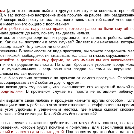
сами
(для этого можно выйти в другую комнату или сосчитать про себ
, у вас испорчено настроение из-за проблем на работе, или раздражени
й конкретный проступок малыша всего лишь стал той самой «последне
е имеет ничего общего с воспитанием.
айте ребенка за нарушение правил, которые ранее не были ему объя
ала донести до него, почему так делать нельзя.
итесь от позиции родителя и представьте, что на месте ребенка сейч
к. Как бы вы поступили в этом случае? Является ли наказание, котор
раведливым? Не унижает ли оно его?
 ребенком. В зависимости от вида проступка, вы можете предложить м
нет никакой необходимости наказывать малыша на глазах окружающих.
ясняйте в доступной ему форме, за что именно вы его наказываете
я и его продолжительности. Не стоит бросаться угрозами вроде «Бо
 о мультфильмах» - ведь рано или поздно вы сами их нарушите, 
словам нельзя доверять.
е не было сильно отсрочено по времени от самого проступка. Особенн
ассоциировать эти 2 события друг с другом.
но важно дать ему понять, что наказывается его конкретный плохой п
родителями
. В противном случае мы просто не оставляем ребенку
или выразите свою любовь и прощение каким-то другим способом. Кста
адиция ставить ребенка в угол тоже относится к неэффективным прием
нив угол удобным и уединенным местом, где малыш сможет спокойн
сложившейся ситуации. Как обойтись без наказаний?
енных случаях наказания действительно могут быть полезны, постар
поведения, которые будут понятны и приемлемы для всех членов ваше
чений и запретов для ваших детей
. Под запретом должно быть только т