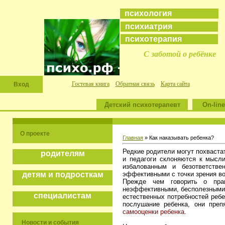
психология
психиатрия
психотерапия
С заботой о ребёнке
Гостевая книга
Обратная связь
Карта сайта
Вход
Детский психотерапевт
On-line
О проекте
Главная
» Как наказывать ребенка?
Редкие родители могут похваста
родителям
и педагоги склоняются к мысли
избалованным и безответств
эффективными с точки зрения во
детям и подросткам
Прежде чем говорить о прав
неэффективными, бесполезными 
специалистам
естественных потребностей ребе
послушание ребенка, они пре
самооценки ребенка
.
Новости и события