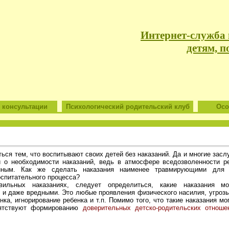
Интернет-служба
детям, п
 консультации
Психологический родительский клуб
Особ
ться тем, что воспитывают своих детей без наказаний. Да и многие за
 о необходимости наказаний, ведь в атмосфере вседозволенности ре
енным. Как же сделать наказания наименее травмирующими для 
спитательного процесса?
ильных наказаниях, следует определиться, какие наказания мо
и даже вредными. Это любые проявления физического насилия, угрозы 
нка, игнорирование ребенка и т.п. Помимо того, что такие наказания м
пятствуют формированию
доверительных детско-родительских отнош