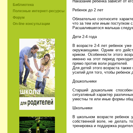
Наказание ребенка зависит от ег
Библиотека
Ребенок до 2 лет
Полезные интернет-ресурсы
Форум
Обязательно соотносите характе
что за тем или иным поступком 
On-line консультации
Расшалившегося малыша следует
Дети 2-4 года
В возрасте 2-4 лет ребенок уже
окружающими. Одним его дейст
криком. Особенности этого воз
именно на этот период приходит
прямо против воли родителей.
Для детей этого возраста также
усилий для того, чтобы ребенок 
Дошкольники
Старший дошкольник способен
ситуативный характер различных 
уместны те или иные формы общ
Школьники
В школьном возрасте ребенок у
собственной воле, не делать то
тренировка и поддержка родител