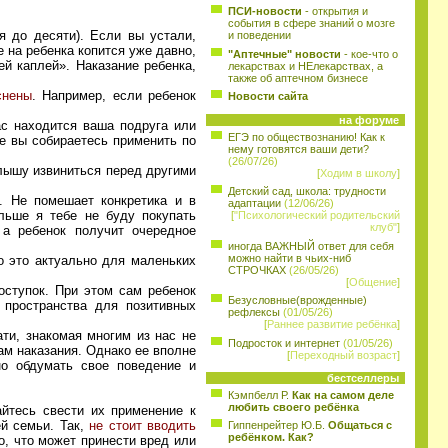
ПСИ-новости
- открытия и
события в сфере знаний о мозге
я до десяти). Если вы устали,
и поведении
е на ребенка копится уже давно,
"Аптечные" новости
- кое-что о
й каплей». Наказание ребенка,
лекарствах и НЕлекарствах, а
также об аптечном бизнесе
снены
. Например, если ребенок
Новости сайта
на форуме
ас находится ваша подруга или
ЕГЭ по обществознанию! Как к
ые вы собираетесь применить по
нему готовятся ваши дети?
(26/07/26)
алышу извиниться перед другими
[
Ходим в школу
]
Детский сад, школа: трудности
. Не помешает конкретика и в
адаптации
(12/06/26)
льше я тебе не буду покупать
[
"Психологический родительский
клуб"
]
а ребенок получит очередное
иногда ВАЖНЫЙ ответ для себя
можно найти в чьих-ниб
о это актуально для маленьких
СТРОЧКАХ
(26/05/26)
[
Общение
]
оступок. При этом сам ребенок
Безусловные(врожденные)
 пространства для позитивных
рефлексы
(01/05/26)
[
Раннее развитие ребёнка
]
ти, знакомая многим из нас не
Подросток и интернет
(01/05/26)
ам наказания. Однако ее вполне
[
Переходный возраст
]
о обдумать свое поведение и
бестселлеры
Кэмпбелл Р.
Как на самом деле
любить своего ребёнка
айтесь свести их применение к
й семьи. Так,
не стоит вводить
Гиппенрейтер Ю.Б.
Общаться с
ребёнком. Как?
о, что может принести вред или