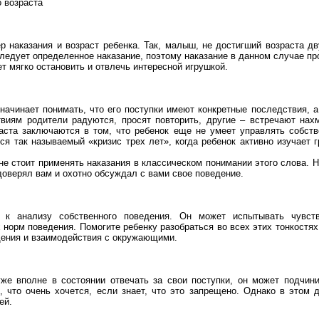
о возраста
р наказания и возраст ребенка. Так, малыш, не достигший возраста дв
следует определенное наказание, поэтому наказание в данном случае п
 мягко остановить и отвлечь интересной игрушкой.
 начинает понимать, что его поступки имеют конкретные последствия, 
виям родители радуются, просят повторить, другие – встречают нах
раста заключаются в том, что ребенок еще не умеет управлять собст
ся так называемый «кризис трех лет», когда ребенок активно изучает 
 не стоит применять наказания в классическом понимании этого слова.
доверял вам и охотно обсуждал с вами свое поведение.
 к анализу собственного поведения. Он может испытывать чувств
норм поведения. Помогите ребенку разобраться во всех этих тонкостях,
ения и взаимодействия с окружающими.
же вполне в состоянии отвечать за свои поступки, он может подчин
, что очень хочется, если знает, что это запрещено. Однако в этом 
ей.