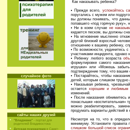
Как наказывать ребенка?
• Прежде всего,
успокойтесь 
поругались с мужем или подругой
вы должны понимать, что данны
попавшего «под горячую руку», н
• Ни в коем случае
не наказыв
кидается песком, вы должны снач
• На мгновение мысленно откаж
другой близкий взрослый челове
отношению к вашему ребенку, сп
• По возможности, уединитесь с
участниками инцидента, однако 
• Ребенку любого возраста
объ
формулировке самого наказани
игрушки» или «Можешь забыть
подтверждение тому, что вашим 
• Постарайтесь, чтобы наказани
случайное фото
детей, которым слишком трудно 
• Наказывая ребенка, чрезвычай
остается
хорошим и любимым 
изменений.
• После наказания обнимитесь 
понаслышке «воспитательная» тр
можно реабилитировать, заме
продумать варианты действий в 
сайты наших друзей
Несмотря на то, что в определ
"Владмама"
- портал для
минимуму. Установите правила 
родителей Владивостока
слишком большой список ограни
Детская психиатрия
в Санкт-