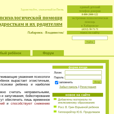
eдиный детский
Здравствуйте, уважаемый/ая
Гость
телефон доверия
8-800-2000-122
 психологической помощи
экстренная психологическая
помощь
одросткам и их родителям
в Хабаровске
(4212) 30-71-71
/Хабаровск - Владивосток/
поиск по сайту
ый ребёнок
Форум
форма входа
Логин:
служивающие уважения психологи
Пароль:
бенок вырастает эгоистичным,
запомнить
психики ребенка и наиболее
Забыл пароль
|
Регистрация
жно считать неправильными,
новое на сайте
и запугивания, бойкотирование
огут обеспечить лишь временное
Добавлены материалы по
инклюзивному образованию
ений
и
способствуют снижению
Росс В. Грин Взрывной ребенок
Гиппенрейтер Ю.Б. Продолжаем