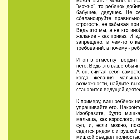
может быть - можно. И ес
"можно", то ребенок добив
бабушек, дедушек. Не с
сбалансируйте правильн
строгость, не забывая при
Ведь это мы, а не кто ино
желание - как приказ. И вд
запрещено, в чем-то отк
требований, а почему - реб
И он в отместку твердит 
него. Ведь это ваше обычн
А он, считая себя самост
когда желания малыша
возможности, найдите выхо
становится ведущей деяте
К примеру, ваш ребёнок не
упрашивайте его. Накройте
Изобразите, будто мишк
малыша, как взрослого, п
суп, и, если можно, пок
садится рядом с игрушкой и
мишкой съедает полностью