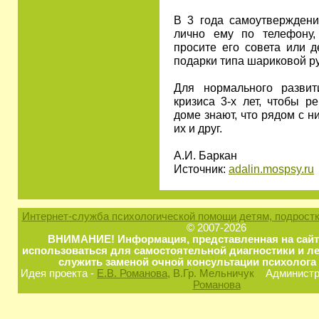
В 3 года самоутверждени
лично ему по телефону,
просите его совета или д
подарки типа шариковой ру
Для нормального разви
кризиса 3-х лет, чтобы р
доме знают, что рядом с 
их и друг.
А.И. Баркан
Источник:
adalin.mospsy.ru
Интернет-служба психологической помощи детям, подростк
© 2007-2026
ВНИМАНИЕ! Информация, представленная на сайт
использоваться для самостоятельной диагностики и ле
служить заменой очной консультации психолога 
Идея проекта -
Е.В. Романова
, В.Гр. Мельничук
Администра
Романова