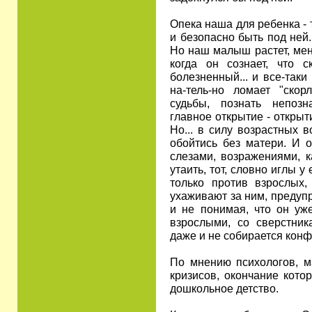
Опека наша для ребенка - 
и безопасно быть под ней.
Но наш малыш растет, меня
когда он сознает, что с
болезненный... и все-таки
на-тель-но ломает "скор
судьбы, познать непозн
главное открытие - открыт
Но... в силу возрастных 
обойтись без матери. И о
слезами, возражениями, к
утаить, тот, словно иглы у
только против взрослых
ухаживают за ним, предуп
и не понимая, что он уж
взрослыми, со сверстник
даже и не собирается конф
По мнению психологов, м
кризисов, окончание кото
дошкольное детство.