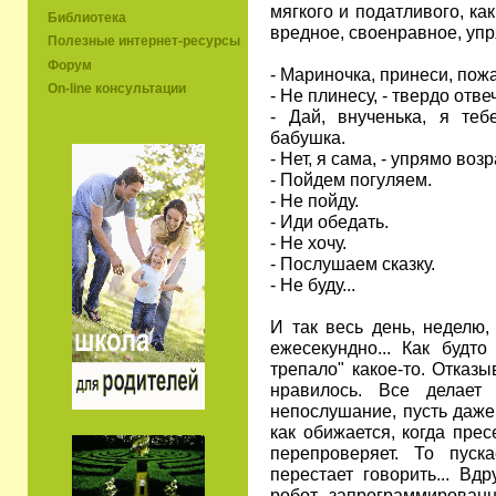
мягкого и податливого, ка
Библиотека
вредное, своенравное, уп
Полезные интернет-ресурсы
Форум
- Мариночка, принеси, пожа
On-line консультации
- Не плинесу, - твердо отв
- Дай, внученька, я тебе
бабушка.
- Нет, я сама, - упрямо воз
- Пойдем погуляем.
- Не пойду.
- Иди обедать.
- Не хочу.
- Послушаем сказку.
- Не буду...
И так весь день, неделю,
ежесекундно... Как будт
трепало" какое-то. Отказы
нравилось. Все делает
непослушание, пусть даже
как обижается, когда пре
перепроверяет. То пуск
перестает говорить... Вдр
робот, запрограммирован