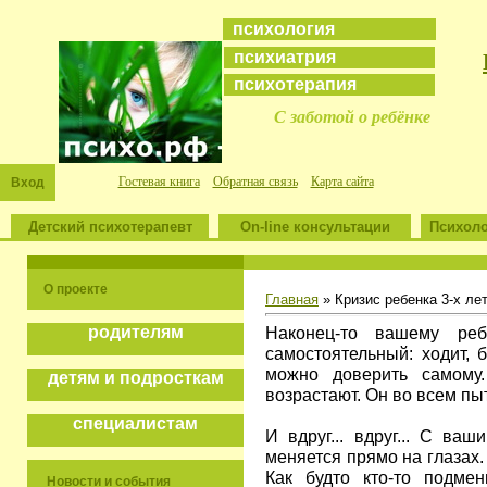
психология
психиатрия
психотерапия
С заботой о ребёнке
Гостевая книга
Обратная связь
Карта сайта
Вход
Детский психотерапевт
On-line консультации
Психоло
О проекте
Главная
» Кризис ребенка 3-х ле
Наконец-то вашему ре
родителям
самостоятельный: ходит, б
можно доверить самому
детям и подросткам
возрастают. Он во всем пы
специалистам
И вдруг... вдруг... С ва
меняется прямо на глазах.
Как будто кто-то подмен
Новости и события