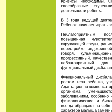
Кризисы необходимы. О
своеобразные ступен
деятельности ребенка.
В 3 года ведущей деятел
Ребенок начинает играть в
Неблагоприятным пос
повышенная чувствите
окружающей среды, раним
перестройке эндокринн
говоря, кульминацио
прогрессивный, качестве
неблагоприятный для
функциональный дисбалан
Функциональный дисбал
ростом тела ребенка, ув
Адаптационно-компенс
организма уменьшаю
заболеваниям, особенно н
физиологические и биол
всегда обращают на себя 
характере малыша заметны