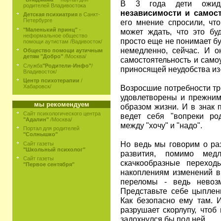
В 3 года дети ожи
родителей Владивостока
независимости и самост
Детская психиатрия
в Санкт-
Петербурге
его мнение спросили, чт
"Маленький принц"
-
может ждать, что это бу
неформальное общество
просто еще не понимает бу
помощи аутистам /Вадивосток/
немедленно, сейчас. И о
Общество помощи аутичным
детям "Добро"
/Москва/
самостоятельность и само
Служба
"Родители-Инфо"
/
приносящей неудобства из
Владивосток/
Центр психотерапии
/
Возросшие потребности тр
Хабаровск/
удовлетворены и прежним
мы рекомендуем
образом жизни. И в знак 
Сайт психологического центра
ведет себя "вопреки ро
"Адалин"
/Москва/
между "хочу" и "надо".
Портал для родителей
"Солнышко"
Но ведь мы говорим о раз
Сайт газеты
"Школьный психолог"
развития, помимо мед
Сайт газеты
скачкообразные переход
"Первое сентября"
накоплениям изменений в
переломы - ведь невозм
Представьте себе цыплен
Как безопасно ему там. И
разрушает скорлупу, чтоб
задохнулся бы под ней.