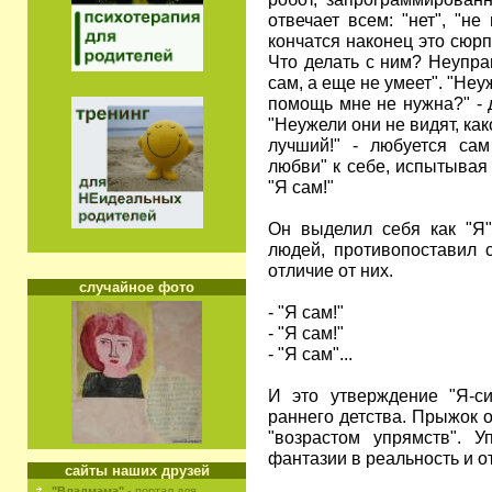
отвечает всем: "нет", "не 
кончатся наконец это сюр
Что делать с ним? Неуправ
сам, а еще не умеет". "Неу
помощь мне не нужна?" - 
"Неужели они не видят, ка
лучший!" - любуется са
любви" к себе, испытывая
"Я сам!"
Он выделил себя как "Я
людей, противопоставил с
отличие от них.
случайное фото
- "Я сам!"
- "Я сам!"
- "Я сам"...
И это утверждение "Я-си
раннего детства. Прыжок 
"возрастом упрямств". 
фантазии в реальность и от
сайты наших друзей
"Владмама"
- портал для