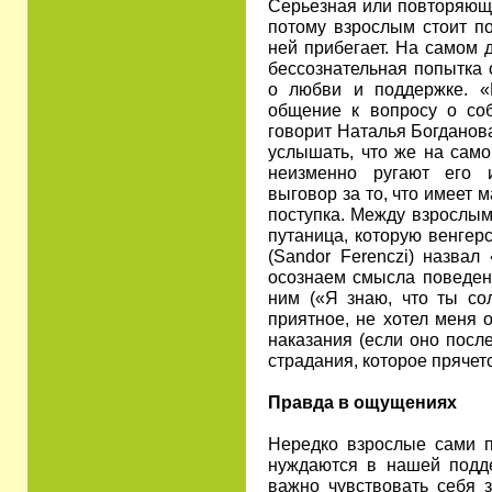
Серьезная или повторяюща
потому взрослым стоит по
ней прибегает. На самом д
бессознательная попытка 
о любви и поддержке. «
общение к вопросу о со
говорит Наталья Богданов
услышать, что же на само
неизменно ругают его 
выговор за то, что имеет
поступка. Между взрослым
путаница, которую венгер
(Sandor Ferenczi) назвал
осознаем смысла поведени
ним («Я знаю, что ты сол
приятное, не хотел меня 
наказания (если оно посл
страдания, которое прячетс
Правда в ощущениях
Нередко взрослые сами п
нуждаются в нашей подде
важно чувствовать себя з