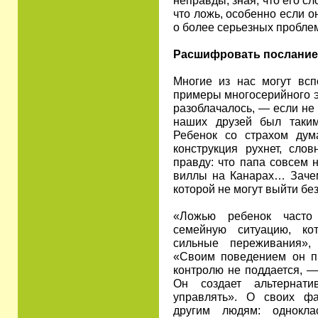
что ложь, особенно если о
о более серьезных пробле
Расшифровать послание
Многие из нас могут всп
примеры многосерийного э
разоблачалось, — если не 
наших друзей был таки
Ребенок со страхом дума
конструкция рухнет, сло
правду: что папа совсем н
виллы на Канарах… Зачем
которой не могут выйти бе
«Ложью ребенок часто 
семейную ситуацию, ко
сильные переживания»,
«Своим поведением он пы
контролю не поддается, —
Он создает альтернати
управлять». О своих фа
другим людям: одноклас