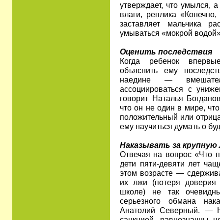
утверждает, что умылся, а
влаги, реплика «Конечно,
заставляет мальчика ра
умываться «мокрой водой»
Оценить последствия
Когда ребенок впервые
объяснить ему последст
наедине — вмешател
ассоциироваться с униж
говорит Наталья Богданов
что он не один в мире, чт
положительный или отрица
ему научиться думать о бу
Наказывать за крупную
Отвечая на вопрос «Что п
дети пяти-девяти лет чащ
этом возрасте — сдержив
их лжи (потеря доверия
школе) не так очевидн
серьезного обмана нак
Анатолий Северный. — 
санкцией, равнозначны н