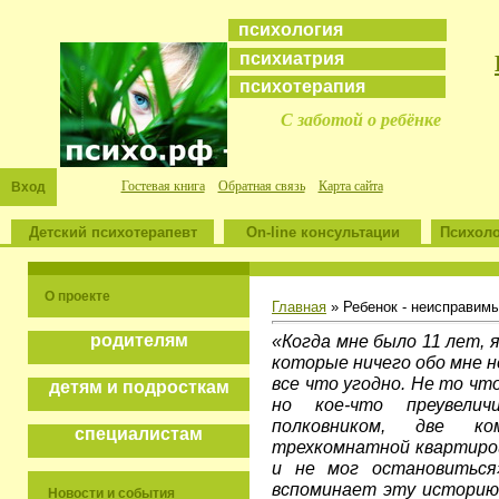
психология
психиатрия
психотерапия
С заботой о ребёнке
Гостевая книга
Обратная связь
Карта сайта
Вход
Детский психотерапевт
On-line консультации
Психоло
О проекте
Главная
» Ребенок - неисправимы
«Когда мне было 11 лет, я
родителям
которые ничего обо мне не
все что угодно. Не то чт
детям и подросткам
но кое-что преувели
полковником, две к
специалистам
трехкомнатной квартиро
и не мог остановиться
вспоминает эту историю 
Новости и события