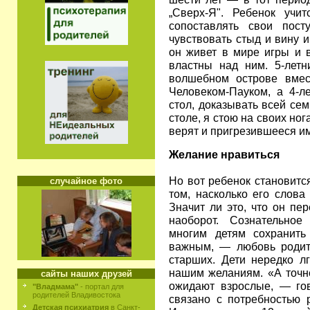
„Сверх-Я". Ребенок учи
сопоставлять свои пост
чувствовать стыд и вину 
он живет в мире игры и 
властны над ним. 5-летн
волшебном острове вме
Человеком-Пауком, а 4-л
стол, доказывать всей се
столе, я стою на своих ног
верят и пригрезившееся и
Желание нравиться
Но вот ребенок становится
случайное фото
том, насколько его слова
Значит ли это, что он пе
наоборот. Сознательное
многим детям сохранить
важным, — любовь родит
старших. Дети нередко лг
нашим желаниям. «А точне
сайты наших друзей
ожидают взрослые, — го
"Владмама"
- портал для
родителей Владивостока
связано с потребностью 
Детская психиатрия
в Санкт-