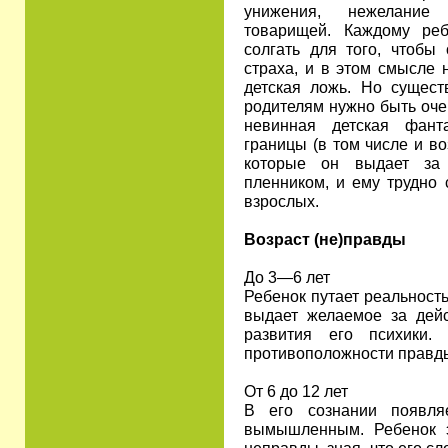
унижения, нежелание 
товарищей. Каждому ре
солгать для того, чтобы 
страха, и в этом смысле 
детская ложь. Но сущест
родителям нужно быть оче
невинная детская фант
границы (в том числе и в
которые он выдает за 
пленником, и ему трудно 
взрослых.
Возраст (не)правды
До 3—6 лет
Ребенок путает реальнос
выдает желаемое за дейс
развития его психики
противоположности правд
От 6 до 12 лет
В его сознании появля
вымышленным. Ребенок э
неправды, зная, что его с