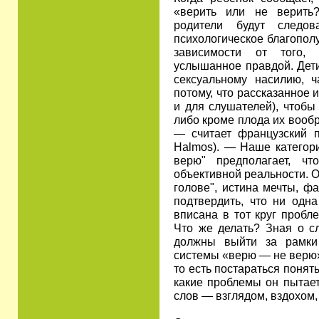
«верить или не верить?
родители будут следов
психологическое благопол
зависимости от того,
услышанное правдой. Дети
сексуальному насилию, 
потому, что рассказанное 
и для слушателей), чтобы
либо кроме плода их вооб
— считает французский п
Halmos). — Наше категори
верю" предполагает, чт
объективной реальности. О
голове", истина мечты, ф
подтвердить, что ни одна
вписана в тот круг пробл
Что же делать? Зная о сл
должны выйти за рамки
системы «верю — не верю»
то есть постараться понять
какие проблемы он пытает
слов — взглядом, вздохом