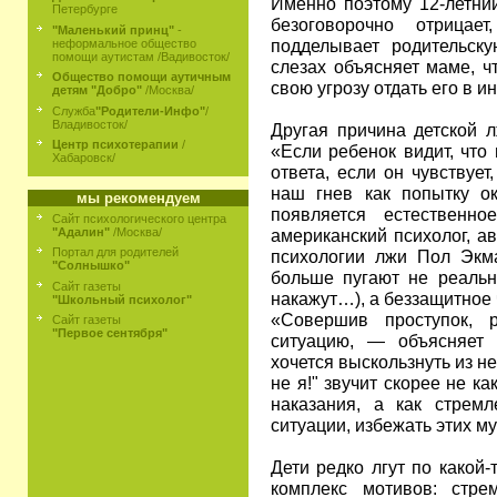
Именно поэтому 12-летний
Петербурге
безоговорочно отрицае
"Маленький принц"
-
подделывает родительск
неформальное общество
помощи аутистам /Вадивосток/
слезах объясняет маме, ч
Общество помощи аутичным
свою угрозу отдать его в и
детям "Добро"
/Москва/
Служба
"Родители-Инфо"
/
Владивосток/
Другая причина детской 
Центр психотерапии
/
«Если ребенок видит, чт
Хабаровск/
ответа, если он чувствуе
наш гнев как попытку ок
мы рекомендуем
появляется естественн
Сайт психологического центра
американский психолог, а
"Адалин"
/Москва/
Портал для родителей
психологии лжи Пол Экма
"Солнышко"
больше пугают не реальны
Сайт газеты
накажут…), а беззащитное ч
"Школьный психолог"
«Совершив проступок, 
Сайт газеты
"Первое сентября"
ситуацию, — объясняет
хочется выскользнуть из не
не я!" звучит скорее не к
наказания, а как стрем
ситуации, избежать этих м
Дети редко лгут по какой
комплекс мотивов: стре