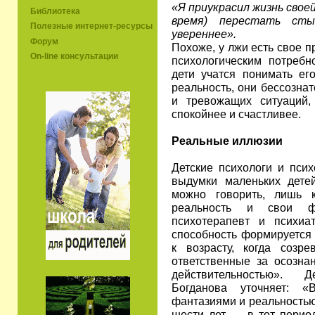
«Я приукрасил жизнь своей
Библиотека
время) перестать сты
Полезные интернет-ресурсы
увереннее».
Форум
Похоже, у лжи есть свое п
On-line консультации
психологическим потребн
дети учатся понимать ег
реальность, они бессозна
и тревожащих ситуаций,
спокойнее и счастливее.
Реальные иллюзии
Детские психологи и пси
выдумки маленьких дете
можно говорить, лишь к
реальность и свои ф
психотерапевт и психи
способность формируется 
к возрасту, когда созр
ответственные за осозн
действительностью». 
Богданова уточняет: 
фантазиями и реальностью
шести лет — в тот период