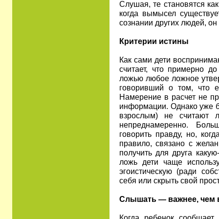
Слушая, те становятся ка
когда вымысел существует
сознании других людей, он
Критерии истины
Как сами дети воспринима
считает, что примерно до
ложью любое ложное утвер
говоривший о том, что е
Намерение в расчет не пр
информации. Однако уже б
взрослым) не считают л
непреднамеренно. Боль
говорить правду, но, ког
правило, связано с желан
получить для друга какую
ложь дети чаще использ
эгоистическую (ради соб
себя или скрыть свой прос
Слышать — важнее, чем 
Когда ребенок сообщает,