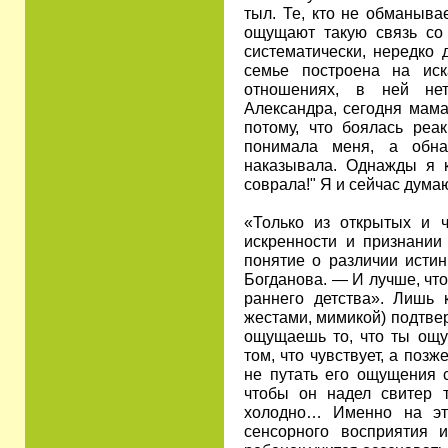
тыл. Те, кто не обманывае
ощущают такую связь со 
систематически, нередко 
семье построена на ис
отношениях, в ней нет
Александра, сегодня мама
потому, что боялась реа
понимала меня, а обна
наказывала. Однажды я к
соврала!" Я и сейчас думаю
«Только из открытых и 
искренности и признании
понятие о различии истин
Богданова. — И лучше, чт
раннего детства». Лишь к
жестами, мимикой) подтвер
ощущаешь то, что ты ощу
том, что чувствует, а позж
не путать его ощущения с
чтобы он надел свитер т
холодно… Именно на эт
сенсорного восприятия