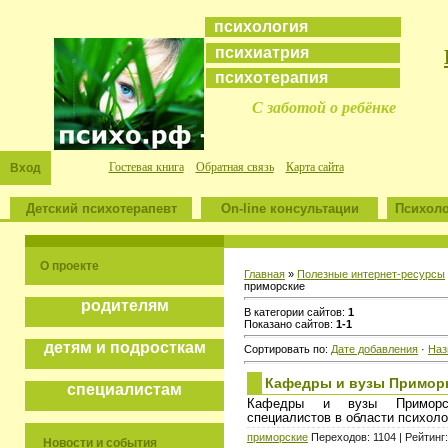
психология
психиатрия
психотерапия
С заботой о ребёнке
Гостевая книга
Обратная связь
Карта сайта
Вход
Детский психотерапевт
On-line консультации
Психоло
О проекте
Главная
»
Полезные интернет-ресурсы
приморские
родителям
В категории сайтов:
1
Показано сайтов:
1-1
детям и подросткам
Сортировать по:
Дате добавления
·
Наз
Кафедры и вузы Приморь
специалистам
Кафедры и вузы Приморск
специалистов в области психоло
приморские
Переходов: 1104 | Рейтинг:
Новости и события