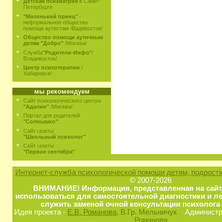
Детская психиатрия
в Санкт-
Петербурге
"Маленький принц"
-
неформальное общество
помощи аутистам /Вадивосток/
Общество помощи аутичным
детям "Добро"
/Москва/
Служба
"Родители-Инфо"
/
Владивосток/
Центр психотерапии
/
Хабаровск/
мы рекомендуем
Сайт психологического центра
"Адалин"
/Москва/
Портал для родителей
"Солнышко"
Сайт газеты
"Школьный психолог"
Сайт газеты
"Первое сентября"
Интернет-служба психологической помощи детям, подростк
© 2007-2026
ВНИМАНИЕ! Информация, представленная на сайт
использоваться для самостоятельной диагностики и ле
служить заменой очной консультации психолога 
Идея проекта -
Е.В. Романова
, В.Гр. Мельничук
Администра
Романова