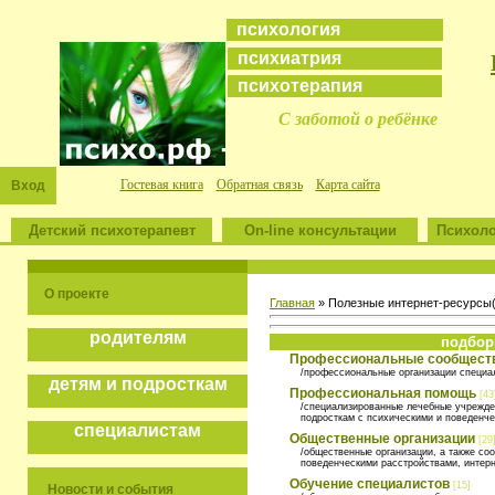
психология
психиатрия
психотерапия
С заботой о ребёнке
Гостевая книга
Обратная связь
Карта сайта
Вход
Детский психотерапевт
On-line консультации
Психоло
О проекте
Главная
» Полезные интернет-ресурсы
родителям
подбор
Профессиональные сообщест
/профессиональные организации специа
детям и подросткам
Профессиональная помощь
[43
/специализированные лечебные учрежде
подросткам с психическими и поведенч
специалистам
Общественные организации
[29
/общественные организации, а также со
поведенческими расстройствами, интер
Обучение специалистов
[15]
Новости и события