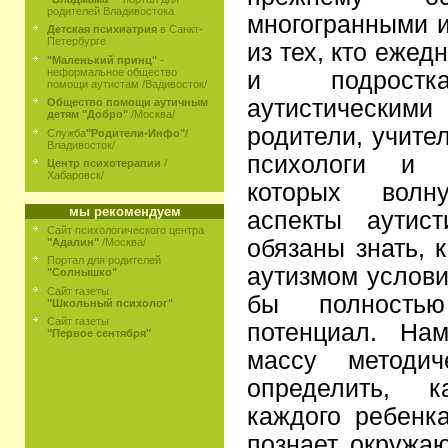
родителей Владивостока
многогранными 
Детская психиатрия
в Санкт-
Петербурге
из тех, кто ежед
"Маленький принц"
-
неформальное общество
и подростк
помощи аутистам /Вадивосток/
аутистическим
Общество помощи аутичным
детям "Добро"
/Москва/
родители, учите
Служба
"Родители-Инфо"
/
Владивосток/
психологи и д
Центр психотерапии
/
Хабаровск/
которых волну
мы рекомендуем
аспекты аутис
Сайт психологического центра
обязаны знать, 
"Адалин"
/Москва/
Портал для родителей
аутизмом услови
"Солнышко"
Сайт газеты
бы полностью
"Школьный психолог"
Сайт газеты
потенциал. На
"Первое сентября"
массу методич
определить, 
каждого ребенка
познает окружа