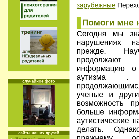
зарубежные
Переход
Помоги мне 
Сегодня мы зн
нарушениях н
прежде. Нау
продолжают
информацию о 
аутизма . 
случайное фото
продолжающи
ученые и друг
возможность п
больше информа
аутистические н
делать. Одна
сайты наших друзей
прежнему ос
"Владмама"
- портал для