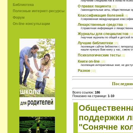
/обучение специалистов в области псих
Библиотека
О правах пациента
[15]
/законодательные акты, общественные о
Полезные интернет-ресурсы
Классификация болезней
[4]
Форум
/современная международная классифик
On-line консультации
Лекарственные средства
[5]
/справочная информация о лекарственн
Журналы для специалистов
[18
/научные журналы по общей и детской п
Лучшие библиотеки
[15]
/коллекция сайтов библиотек с литерату
нашли нужную Вам книгу у нас, смело 
Психологические тесты
[1]
Книги on-line
[16]
/коллекция интерактивных книг, не досту
Разное
[32]
Последни
Всего ссылок:
186
Показано на странице:
1-10
Общественна
поддержки л
"Сонячне кол