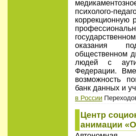
медикаментозн
психолого-педаг
коррекционную р
профессионально
государственном
оказания п
общественном д
людей с аути
Федерации. Вме
возможность по
банк данных и у
в России
Переходов:
Центр социо
анимации «О
Автономная