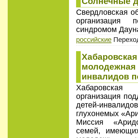
Солнечные д
Свердловская о
организация 
синдромом Дауна
российские
Переходо
Хабаровская
молодежная 
инвалидов п
Хабаровска
организация под
детей-инвалидов
глухонемых «Ар
Миссия «Арид
семей, имеющих