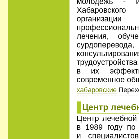
молодежь - и
Хабаровского
организации 
профессиональ
лечения, обуч
сурдопере
консультирован
трудоустройств
в их эффекти
современное об
хабаровские
Перехо
Центр лечеб
Центр лечебной 
в 1989 году по
и специалисто