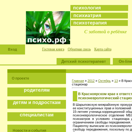
психология
психиатрия
психотерапия
С заботой о ребёнке
Гостевая книга
Обратная связь
Карта сайта
Вход
Детский психотерапевт
On-line
О проекте
Главная
»
2012
»
Октябрь
»
13
» В Крас
стационар
родителям
В Красноярском крае к ответс
психоневрологический стацио
детям и подросткам
В Шарыповскую межрайонную прокурат
ее конституционных прав и положений 
15-летняя ученица коррекционной общ
специалистам
психоневрологическое отделение МБ
психиатров в условиях стационара 
ограничением свободы передвижения.
Пациентку выписали из психоневролог
свободу передвижения, поскольку по 
Новости и события