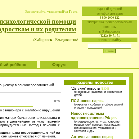
eдиный детский
Здравствуйте, уважаемый/ая
Гость
телефон доверия
8-800-2000-122
 психологической помощи
экстренная психологическая
помощь
одросткам и их родителям
в Хабаровске
(4212) 30-71-71
/Хабаровск - Владивосток/
поиск по сайту
ый ребёнок
Форум
разделы новостей
ациентку в психоневрологический
"Детские" новости
[1309]
/о здоровье, развитии и воспитании
детей/
ПСИ-новости
00:55
[2004]
/открытия и события в сфере знаний
о мозге и поведении/
о стационара с жалобой о нарушении
Новости системы
ия матери была госпитализирована в
здравоохранения РФ
[205]
ако в дальнейшем от услуг врачей-
/о медицинских услугах, качестве
 принудительные методы лечения с
медицинской помощи, организации
финансирования, управления и
контроля и др./
рушили права несовершеннолетней на
 сам может отказаться от лечения.
Аптечные новости
[465]