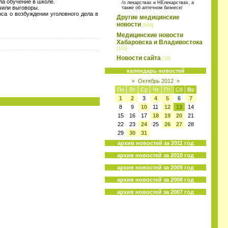
а обучение в школе.
/о лекарствах и НЕлекарствах, а
чили выговоры.
также об аптечном бизнесе/
са о возбуждении уголовного дела в
Другие медицинские
новости
[640]
Медицинские новости
Хабаровска и Владивостока
[103]
Новости сайта
[39]
календарь новостей
«
Октябрь 2012
»
Пн
Вт
Ср
Чт
Пт
Сб
Вс
1
2
3
4
5
6
7
8
9
10
11
12
13
14
15
16
17
18
19
20
21
22
23
24
25
26
27
28
29
30
31
архив новостей за 2011 год
архив новостей за 2010 год
архив новостей за 2009 год
архив новостей за 2008 год
архив новостей за 2007 год