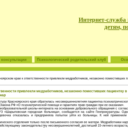
Интернет-служба
детям, п
 консультации
Психологический родительский клуб
Особ
ноярском крае к ответственности привлекли медработников, незаконно поместивших п
твенности привлекли медработников, незаконно поместивших пациентку в
нар
уру Красноярского края обратилась несовершеннолетняя пациентка психиатрическог
Закона РФ «О психиатрической помощи и гарантиях прав граждан при ее оказании».
еобразовательной школы-интерната на основании добровольного обращения с соглас
УЗ «Шарыповская городская больница», сообщается на сайте Генпрокуратуры. Одн
девочка отказалась и предприняла попытки уйти из больницы. К ней применили
ического отделения только после письменного согласия ее матери. Медработники на
действующему законодательству несовершеннолетний, достигший 15-летнего возраста,