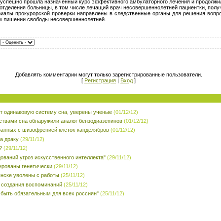
 успешно прошла назначенный курс эффективного амбулаторного лечения и продолжил
 отделения больницы, в том числе лечащий врач несовершеннолетней пациентки, полу
риалы прокурорской проверки направлены в следственные органы для решения вопро
ом лишении свободы несовершеннолетней.
Добавлять комментарии могут только зарегистрированные пользователи.
[
Регистрация
|
Вход
]
 одинаковую систему сна, уверены ученые
(01/12/12)
ствами сна обнаружили аналог бензодиазепинов
(01/12/12)
занных с шизофренией клеток-канделябров
(01/12/12)
а драку
(29/11/12)
?
(29/11/12)
ований угроз искусственного интеллекта"
(29/11/12)
ированы генетически
(29/11/12)
янске уволены с работы
(25/11/12)
 создания воспоминаний
(25/11/12)
 быть обязательным для всех россиян"
(25/11/12)