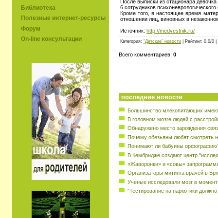
После выписки из стационара девочка
6 сотрудников психоневрологического
Библиотека
Кроме того, в настоящее время мате
Полезные интернет-ресурсы
отношении лиц, виновных в незаконн
Форум
Источник:
http://medvestnik.ru/
On-line консультации
Категория:
"Детские" новости
| Рейтинг: 0.0/0 |
Всего комментариев:
0
последние новости
Большинство млекопитающих имеют
В головном мозге людей с расстрой
Обнаружено место зарождения свя
Почему обезьяны любят смотреть н
Понимают ли бабуины орфографию
В Кембридже создают центр "исслед
«Жаворонки» и «совы» запрограмм
Организаторы митинга врачей в Бр
Ученые исследовали мозг в момент
"Тестирование на наркотики должно