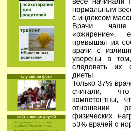
весе начинали 
нормальным весо
с индексом масс
Врачи чаще
«ожирение», 
превышал их соб
врачи с излиш
уверены в том
следовать их 
диеты.
случайное фото
Только 37% врач
считали, чт
компетентны, ч
отношении 
физических наг
сайты наших друзей
53% врачей с но
"Владмама"
- портал для
родителей Владивостока