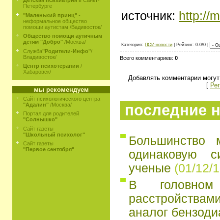
Детская психиатрия
в Санкт-
Петербурге
источник:
http://
"Маленький принц"
-
неформальное общество
помощи аутистам /Вадивосток/
Общество помощи аутичным
детям "Добро"
/Москва/
Категория:
ПСИ-новости
| Рейтинг: 0.0/0 |
Служба
"Родители-Инфо"
/
Владивосток/
Всего комментариев:
0
Центр психотерапии
/
Хабаровск/
Добавлять комментарии могут
[
Рег
мы рекомендуем
Сайт психологического центра
последние н
"Адалин"
/Москва/
Портал для родителей
"Солнышко"
Сайт газеты
"Школьный психолог"
Большинство 
Сайт газеты
"Первое сентября"
одинаковую с
ученые
(01/12/1
В головно
расстройств
аналог бензоди