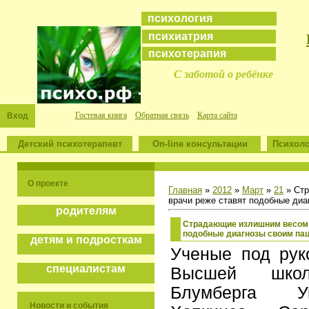
психология
психиатрия
психотерапия
С заботой о ребёнке
Гостевая книга
Обратная связь
Карта сайта
Вход
Детский психотерапевт
On-line консультации
Психоло
О проекте
Главная
»
2012
»
Март
»
21
» Стр
врачи реже ставят подобные диа
родителям
Страдающие излишним весом 
подобные диагнозы своим па
детям и подросткам
Ученые под рук
специалистам
Высшей школ
Блумберга У
Новости и события