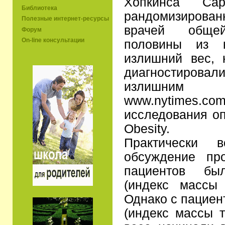
Хопкинса Са
Библиотека
рандомизирован
Полезные интернет-ресурсы
врачей обще
Форум
On-line консультации
половины из 
излишний вес, 
диагностировали
излишним
www.nytimes
исследования о
Obesity.
Практически 
обсуждение пр
пациентов бы
(индекс массы
Однако с пациен
(индекс массы т