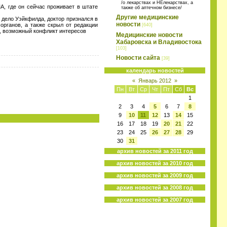
/о лекарствах и НЕлекарствах, а
А, где он сейчас проживает в штате
также об аптечном бизнесе/
Другие медицинские
 дело Уэйкфилда, доктор признался в
новости
органов, а также скрыл от редакции
[640]
, возможный конфликт интересов
Медицинские новости
Хабаровска и Владивостока
[103]
Новости сайта
[39]
календарь новостей
«
Январь 2012
»
Пн
Вт
Ср
Чт
Пт
Сб
Вс
1
2
3
4
5
6
7
8
9
10
11
12
13
14
15
16
17
18
19
20
21
22
23
24
25
26
27
28
29
30
31
архив новостей за 2011 год
архив новостей за 2010 год
архив новостей за 2009 год
архив новостей за 2008 год
архив новостей за 2007 год