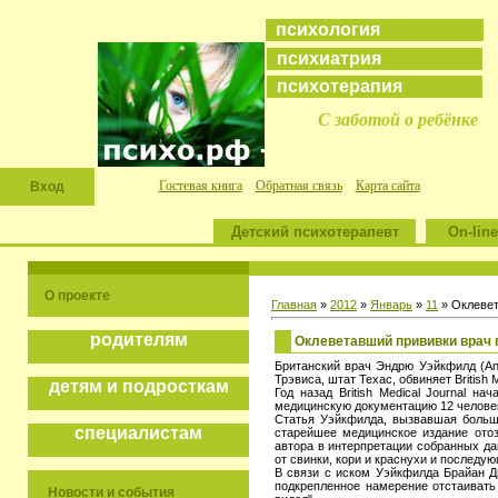
психология
психиатрия
психотерапия
С заботой о ребёнке
Гостевая книга
Обратная связь
Карта сайта
Вход
Детский психотерапевт
On-line
О проекте
Главная
»
2012
»
Январь
»
11
» Оклевет
родителям
Оклеветавший прививки врач п
Британский врач Эндрю Уэйкфилд (And
Трэвиса, штат Техас, обвиняет British 
детям и подросткам
Год назад British Medical Journal 
медицинскую документацию 12 человек 
Статья Уэйкфилда, вызвавшая большо
специалистам
старейшее медицинское издание отоз
автора в интерпретации собранных да
от свинки, кори и краснухи и последу
В связи с иском Уэйкфилда Брайан Д
подкрепленное намерение отстаивать 
Новости и события