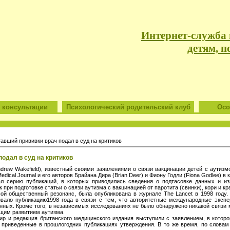
Интернет-служба
детям, п
 консультации
Психологический родительский клуб
Особ
авший прививки врач подал в суд на критиков
одал в суд на критиков
rew Wakefield), известный своими заявлениями о связи вакцинации детей с аутизмо
Medical Journal и его авторов Брайана Дира (Brian Deer) и Фиону Годли (Fiona Godlee) 
начал серию публикаций, в которых приводились сведения о подтасовке данных и 
при подготовке статьи о связи аутизма с вакцинацией от паротита (свинки), кори и кр
й общественный резонанс, была опубликована в журнале The Lancet в 1998 году. 
вало публикацию1998 года в связи с тем, что авторитетные международные экспе
нных. Кроме того, в независимых исследованиях не было обнаружено никакой связи
ющим развитием аутизма.
ир и редакция британского медицинского издания выступили с заявлением, в котор
приведенные в прошлогодних публикациях утверждения. В то же время, по словам Д