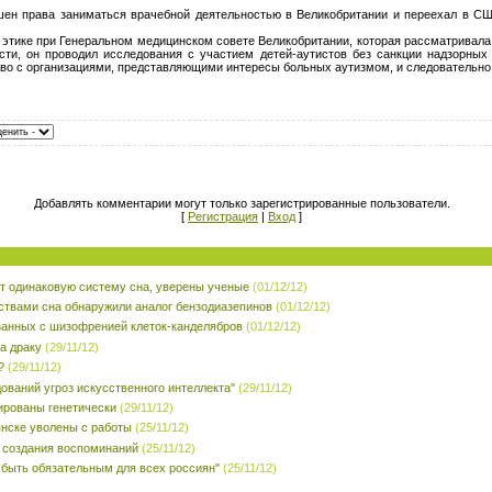
ен права заниматься врачебной деятельностью в Великобритании и переехал в СШ
о этике при Генеральном медицинском совете Великобритании, которая рассматривала
сти, он проводил исследования с участием детей-аутистов без санкции надзорных 
тво с организациями, представляющими интересы больных аутизмом, и следовательно
Добавлять комментарии могут только зарегистрированные пользователи.
[
Регистрация
|
Вход
]
 одинаковую систему сна, уверены ученые
(01/12/12)
ствами сна обнаружили аналог бензодиазепинов
(01/12/12)
занных с шизофренией клеток-канделябров
(01/12/12)
а драку
(29/11/12)
?
(29/11/12)
ований угроз искусственного интеллекта"
(29/11/12)
ированы генетически
(29/11/12)
янске уволены с работы
(25/11/12)
 создания воспоминаний
(25/11/12)
 быть обязательным для всех россиян"
(25/11/12)