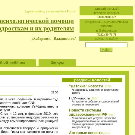
eдиный детский
Здравствуйте, уважаемый/ая
Гость
телефон доверия
8-800-2000-122
 психологической помощи
экстренная психологическая
помощь
одросткам и их родителям
в Хабаровске
(4212) 30-71-71
/Хабаровск - Владивосток/
поиск по сайту
ый ребёнок
Форум
разделы новостей
"Детские" новости
[1309]
/о здоровье, развитии и воспитании
23:56
детей/
ПСИ-новости
[2004]
м, в иске, поданном в окружной суд
/открытия и события в сфере знаний
в клевете, сообщает CNN.
о мозге и поведении/
изменениях, которые Уэйфилд внес в
аснухи.
Новости системы
Спустя 12 лет, в феврале 2010, это
здравоохранения РФ
[205]
рты установили недобросовестность
/о медицинских услугах, качестве
 между комбинированной вакцинацией
медицинской помощи, организации
финансирования, управления и
контроля и др./
ом отмечается твердое и юридически
ира, "иска как такового он пока не
Аптечные новости
[465]