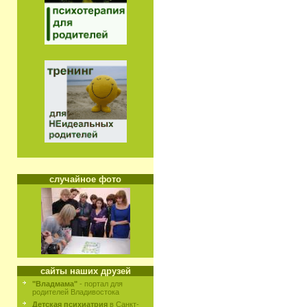
случайное фото
сайты наших друзей
"Владмама"
- портал для
родителей Владивостока
Детская психиатрия
в Санкт-