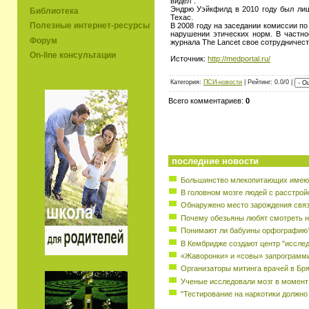
видел".
Эндрю Уэйкфилд в 2010 году был лиш
Библиотека
Техас.
Полезные интернет-ресурсы
В 2008 году на заседании комиссии п
нарушении этических норм. В частно
Форум
журнала The Lancet свое сотрудничес
On-line консультации
Источник:
http://medportal.ru/
Категория:
ПСИ-новости
| Рейтинг: 0.0/0 |
Всего комментариев:
0
последние новости
Большинство млекопитающих имеют
В головном мозге людей с расстрой
Обнаружено место зарождения свя
Почему обезьяны любят смотреть н
Понимают ли бабуины орфографию
В Кембридже создают центр "исслед
«Жаворонки» и «совы» запрограмм
Организаторы митинга врачей в Бр
Ученые исследовали мозг в момент
"Тестирование на наркотики должно