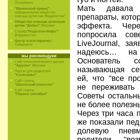
Петербурге
Мать давала 
"Маленький принц"
-
неформальное общество
препараты, кото
помощи аутистам /Вадивосток/
Общество помощи аутичным
эффекта. Чер
детям "Добро"
/Москва/
Служба
"Родители-Инфо"
/
попросила сов
Владивосток/
Центр психотерапии
/
LiveJournal, за
Хабаровск/
надеюсь… на 
мы рекомендуем
Основатель со
Сайт психологического центра
"Адалин"
/Москва/
называющая се
Портал для родителей
"Солнышко"
ей, что "все пр
Сайт газеты
"Школьный психолог"
не переживать 
Сайт газеты
Советы остальн
"Первое сентября"
не более полезн
Через три часа 
же показали пед
долевую пнев
родители "во