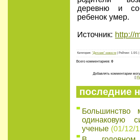
деревню и соб
ребенок умер.
Источник:
http://
Категория:
"Детские" новости
| Рейтинг: 1.0/1 |
Всего комментариев:
0
Добавлять комментарии могу
[
Р
последние н
Большинство 
одинаковую с
ученые
(01/12/1
В головно