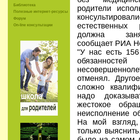
Библиотека
родители испол
Полезные интернет-ресурсы
консультирова
Форум
естественных 
On-line консультации
должна заня
сообщает РИА Н
"У нас есть 156
обязанност
несовершеннол
отменял. Другое
сложно квалифи
надо доказыв
жестокое обра
неисполнение об
На мой взгляд,
только выяснить
было на самом д