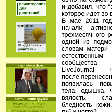
и добавил, что 
которое идет во 
В мае 2011 год
начали активн
трехмесячного р
одной из подмо
словам матери 
естественны
сообщества 
случайное фото
LiveJournal – 
после перенесен
появилась пов
тела, одышка, 
вялость, сла
сайты наших друзей
бледность кожи
"Владмама"
- портал для
родителей Владивостока
губ и ногтей.
Детская психиатрия
в Санкт-