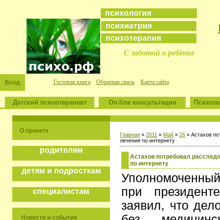
психология
психиатрия
психотерапия
С заботой о ребёнке
Гостевая книга
Обратная связь
Карта сайта
Вход
Детский психотерапевт
On-line консультации
Психоло
О проекте
Главная
»
2011
»
Май
»
26
» Астахов по
лечения по интернету
родителям
Астахов потребовал расследо
по интернету
детям и подросткам
Уполномоченны
при президент
специалистам
заявил, что дел
без медицин
Новости и события