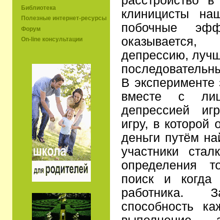
расстройство в
Библиотека
клиницисты на
Полезные интернет-ресурсы
побочные эфф
Форум
оказывается,
On-line консультации
депрессию, лучш
последовательн
В эксперименте
вместе с лиц
депрессией иг
игру, в которой
деньги путём на
участники стал
определения то
поиск и когда 
работника. З
способность ка