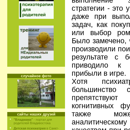
выполнение з
стратегии - это
даже при выпо
задач, как поку
или выбор рома
Было замечено, 
производили пои
результате с 
приводило к 
прибыли в игре.
случайное фото
Хотя психиа
большинство с
препятствуют
когнитивных фу
также може
сайты наших друзей
"Владмама"
- портал для
аналитическому
родителей Владивостока
Детская психиатрия
в Санкт-