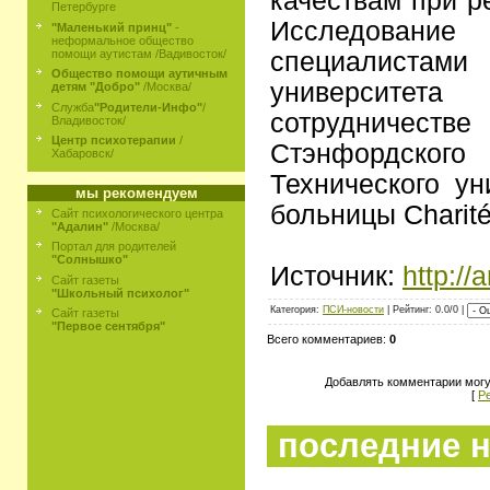
качествам при р
Петербурге
Исследован
"Маленький принц"
-
неформальное общество
специалист
помощи аутистам /Вадивосток/
Общество помощи аутичным
университе
детям "Добро"
/Москва/
Служба
"Родители-Инфо"
/
сотрудничест
Владивосток/
Центр психотерапии
/
Стэнфордского
Хабаровск/
Технического у
мы рекомендуем
больницы Charité
Сайт психологического центра
"Адалин"
/Москва/
Портал для родителей
"Солнышко"
Источник:
http://
Сайт газеты
"Школьный психолог"
Категория:
ПСИ-новости
| Рейтинг: 0.0/0 |
Сайт газеты
"Первое сентября"
Всего комментариев:
0
Добавлять комментарии могу
[
Р
последние н