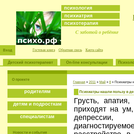
психология
психиатрия
психотерапия
С заботой о ребёнке
Гостевая книга
Обратная связь
Карта сайта
Вход
Детский психотерапевт
On-line консультации
Психоло
О проекте
Главная
»
2011
»
Май
»
8
» Психиатры н
родителям
Психиатры нашли пользу в д
Грусть, апатия,
детям и подросткам
приходят на ум
депрессии,
специалистам
диагностиру
Новости и события