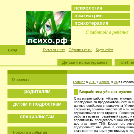
психология
психиатрия
психотерапия
С заботой о ребёнке
Гостевая книга
Обратная связь
Карта сайта
Вход
Детский психотерапевт
On-line
О проекте
Главная
»
2011
»
Апрель
»
24
» Безрабо
родителям
Безработица убивает мужчин
Отсутствие работы убивает мужчин,
наблюдения за продолжительностью ж
детям и подросткам
данные сообщили специалисты Универ
сложности, приняли участие 20 млн. 
одинаковой во всех странах. Ранее п
специалистам
работы вызывает серьёзный стресс и 
вероятность преждевременной смерт
достигает всех 78%. Кроме того отм
подозревают, что даже в сегодняшн
сказывается на самочувствии мужчин,
Новости и события