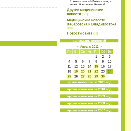
/о лекарствах и НЕлекарствах, а
также об аптечном бизнесе/
Другие медицинские
новости
[640]
Медицинские новости
Хабаровска и Владивостока
[103]
Новости сайта
[39]
календарь новостей
«
Апрель 2011
»
Пн
Вт
Ср
Чт
Пт
Сб
Вс
1
2
3
4
5
6
7
8
9
10
11
12
13
14
15
16
17
18
19
20
21
22
23
24
25
26
27
28
29
30
архив новостей за 2011 год
архив новостей за 2010 год
архив новостей за 2009 год
архив новостей за 2008 год
архив новостей за 2007 год