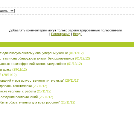
Добавлять комментарии могут только зарегистрированные пользователи.
[
Регистрация
|
Вход
]
 одинаковую систему сна, уверены ученые
(01/12/12)
ствами сна обнаружили аналог бензодиазепинов
(01/12/12)
занных с шизофренией клеток-канделябров
(01/12/12)
а драку
(29/11/12)
?
(29/11/12)
ований угроз искусственного интеллекта"
(29/11/12)
ированы генетически
(29/11/12)
янске уволены с работы
(25/11/12)
 создания воспоминаний
(25/11/12)
 быть обязательным для всех россиян"
(25/11/12)