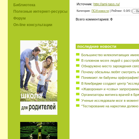
Источник:
http://ami-tass.ru/
Библиотека
Категория:
ПСИ-новости
| Рейтинг: 0.0/0 |
Полезные интернет-ресурсы
Форум
Всего комментариев:
0
On-line консультации
последние новости
Большинство млекопитающих имеют
В головном мозге людей с расстрой
Обнаружено место зарождения свя
Почему обезьяны любят смотреть н
Понимают ли бабуины орфографию
В Кембридже создают центр "исслед
«Жаворонки» и «совы» запрограмм
Организаторы митинга врачей в Бр
Ученые исследовали мозг в момент
"Тестирование на наркотики должно