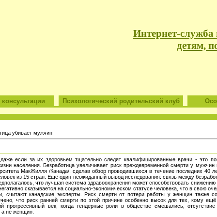
Интернет-служба
детям, п
 консультации
Психологический родительский клуб
Особ
тица убивает мужчин
 даже если за их здоровьем тщательно следят квалифицированные врачи - это п
изни населения. Безработица увеличивает риск преждевременной смерти у мужчин 
ситета МакЖилля /Канада/, сделав обзор проводившихся в течение последних 40 ле
человек из 15 стран. Ещё один неожиданный вывод исследования: связь между безраб
редполагалось, что лучшая система здравоохранения может способствовать снижению
негативно сказывается на социально-экономическом статусе человека, что в свою оч
и, считают канадские эксперты. Риск смерти от потери работы у женщин также с
ечено, что риск ранней смерти по этой причине особенно высок для тех, кому ещё
ий прогрессивный век, когда гендерные роли в обществе смешались, отсутстви
 а не женщин.