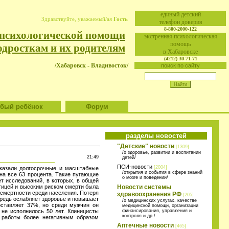
eдиный детский
Здравствуйте, уважаемый/ая
Гость
телефон доверия
8-800-2000-122
 психологической помощи
экстренная психологическая
помощь
одросткам и их родителям
в Хабаровске
(4212) 30-71-71
/Хабаровск - Владивосток/
поиск по сайту
ый ребёнок
Форум
разделы новостей
"Детские" новости
[1309]
/о здоровье, развитии и воспитании
21:49
детей/
ПСИ-новости
[2004]
оказали долгосрочные и масштабные
/открытия и события в сфере знаний
на все 63 процента. Такие пугающие
о мозге и поведении/
т исследований, в которых, в общей
отицей и высоким риском смерти была
Новости системы
 смертности среди населения. Потеря
здравоохранения РФ
[205]
ередь ослабляет здоровье и повышает
/о медицинских услугах, качестве
оставляет 37%, но среди мужчин он
медицинской помощи, организации
 не исполнилось 50 лет. Клиницисты
финансирования, управления и
контроля и др./
е работы более негативным образом
Аптечные новости
[465]