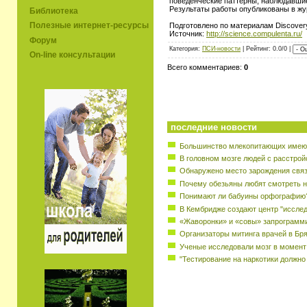
поведенческие паттерны, наблюдавши
Результаты работы опубликованы в жур
Библиотека
Полезные интернет-ресурсы
Подготовлено по материалам Discover
Источник:
http://science.compulenta.ru/
Форум
Категория:
ПСИ-новости
| Рейтинг: 0.0/0 |
On-line консультации
Всего комментариев:
0
последние новости
Большинство млекопитающих имеют
В головном мозге людей с расстрой
Обнаружено место зарождения свя
Почему обезьяны любят смотреть н
Понимают ли бабуины орфографию
В Кембридже создают центр "исслед
«Жаворонки» и «совы» запрограмм
Организаторы митинга врачей в Бр
Ученые исследовали мозг в момент
"Тестирование на наркотики должно