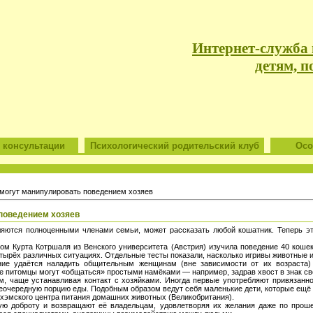
Интернет-служба
детям, п
 консультации
Психологический родительский клуб
Особ
могут манипулировать поведением хозяев
поведением хозяев
яются полноценными членами семьи, может рассказать любой кошатник. Теперь эт
ом Курта Котршаля из Венского университета (Австрия) изучила поведение 40 кошек
тырёх различных ситуациях. Отдельные тесты показали, насколько игривы животные и
ние удаётся наладить общительным женщинам (вне зависимости от их возраста
чае питомцы могут «общаться» простыми намёками — например, задрав хвост в знак с
, чаще устанавливая контакт с хозяйками. Иногда первые употребляют привязанн
внеочередную порцию еды. Подобным образом ведут себя маленькие дети, которые ещё
тхэмского центра питания домашних животных (Великобритания).
ую доброту и возвращают её владельцам, удовлетворяя их желания даже по проше