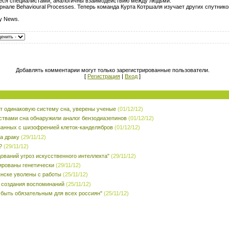
еся специалистами, аналогичны взаимодействию между людьми.
нале Behavioural Processes. Теперь команда Курта Котршаля изучает других спутнико
y News.
Добавлять комментарии могут только зарегистрированные пользователи.
[
Регистрация
|
Вход
]
 одинаковую систему сна, уверены ученые
(01/12/12)
ствами сна обнаружили аналог бензодиазепинов
(01/12/12)
занных с шизофренией клеток-канделябров
(01/12/12)
а драку
(29/11/12)
?
(29/11/12)
ований угроз искусственного интеллекта"
(29/11/12)
ированы генетически
(29/11/12)
янске уволены с работы
(25/11/12)
 создания воспоминаний
(25/11/12)
 быть обязательным для всех россиян"
(25/11/12)