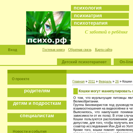
психология
психиатрия
психотерапия
С заботой о ребёнке
Гостевая книга
Обратная связь
Карта сайта
Вход
Детский психотерапевт
On-line
О проекте
Главная
»
2011
»
Февраль
»
26
» Кошки 
родителям
Кошки могут манипулировать 
О том, что мурлычущие питомцы явл
Великобритании.
детям и подросткам
Группа бихевиористов под руководств
взаимоотношения на видеоплёнке в че
Выяснилось, что наилучшее понима
специалистам
зависимости от их пола). В этом слу
Кошки пользуются расположением дам
допустим, для того, чтобы получить 
соавтор исследования Йон Дэй из Уол
Кроме того, кошки помнят проявленн
Новости и события