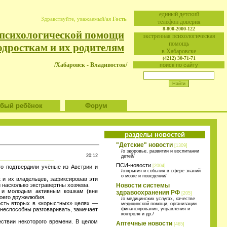
eдиный детский
Здравствуйте, уважаемый/ая
Гость
телефон доверия
8-800-2000-122
 психологической помощи
экстренная психологическая
помощь
одросткам и их родителям
в Хабаровске
(4212) 30-71-71
/Хабаровск - Владивосток/
поиск по сайту
ый ребёнок
Форум
разделы новостей
"Детские" новости
[1309]
/о здоровье, развитии и воспитании
20:12
детей/
ПСИ-новости
[2004]
о подтвердили учёные из Австрии и
/открытия и события в сфере знаний
о мозге и поведении/
 и их владельцев, зафиксировав эти
 насколько экстравертны хозяева.
Новости системы
) и молодым активным кошкам (вне
здравоохранения РФ
[205]
воего дружелюбия.
/о медицинских услугах, качестве
ость вторых в «корыстных» целях —
медицинской помощи, организации
 неспособны разговаривать, замечает
финансирования, управления и
контроля и др./
ствии некоторого времени. В целом
Аптечные новости
[465]