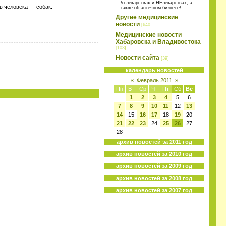
/о лекарствах и НЕлекарствах, а
в человека — собак.
также об аптечном бизнесе/
Другие медицинские
новости
[640]
Медицинские новости
Хабаровска и Владивостока
[103]
Новости сайта
[39]
календарь новостей
«
Февраль 2011
»
Пн
Вт
Ср
Чт
Пт
Сб
Вс
1
2
3
4
5
6
7
8
9
10
11
12
13
14
15
16
17
18
19
20
21
22
23
24
25
26
27
28
архив новостей за 2011 год
архив новостей за 2010 год
архив новостей за 2009 год
архив новостей за 2008 год
архив новостей за 2007 год