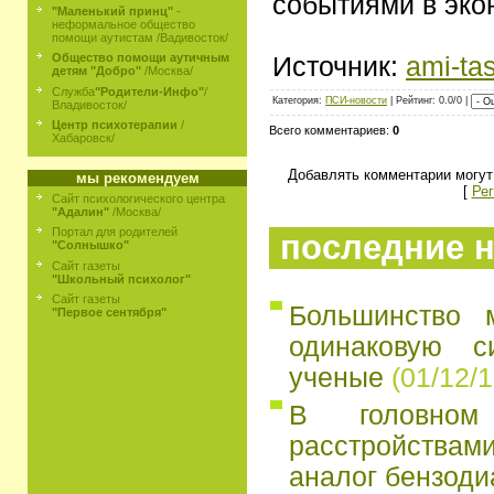
событиями в эко
"Маленький принц"
-
неформальное общество
помощи аутистам /Вадивосток/
Общество помощи аутичным
Источник:
ami-tas
детям "Добро"
/Москва/
Служба
"Родители-Инфо"
/
Категория:
ПСИ-новости
| Рейтинг: 0.0/0 |
Владивосток/
Центр психотерапии
/
Всего комментариев:
0
Хабаровск/
Добавлять комментарии могут
мы рекомендуем
[
Рег
Сайт психологического центра
"Адалин"
/Москва/
Портал для родителей
последние н
"Солнышко"
Сайт газеты
"Школьный психолог"
Сайт газеты
Большинство 
"Первое сентября"
одинаковую с
ученые
(01/12/1
В головно
расстройств
аналог бензоди