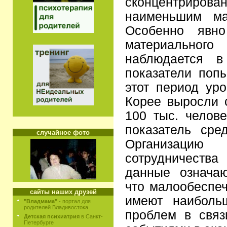
сконцентрир
наименьшим ма
Особенно явно
материальн
наблюдается в
показатели попы
этот период ур
Корее выросли 
100 тыс. челов
показатель сре
случайное фото
Организаци
сотрудничеств
данные означаю
что малообеспе
сайты наших друзей
имеют наиболь
"Владмама"
- портал для
родителей Владивостока
проблем в связ
Детская психиатрия
в Санкт-
Петербурге