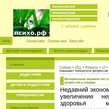
психология
психиатрия
психотерапия
С заботой о ребёнке
Гостевая книга
Обратная связь
Карта сайта
Вход
Детский психотерапевт
On-line консультации
Психоло
О проекте
Главная
»
2011
»
Февраль
»
13
» 
повышает показатели депрессии 
родителям
Материальное неравенство с
депрессии и суицида
детям и подросткам
Недавний эконом
специалистам
увеличение не
здоровья м
Новости и события