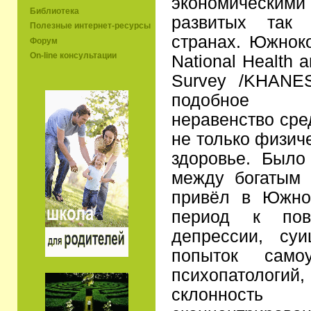
экономически
Библиотека
развитых так
Полезные интернет-ресурсы
странах. Южнок
Форум
On-line консультации
National Health a
Survey /KHANES
подобное фин
неравенство сре
не только физич
здоровье. Было
между богатым
привёл в Южно
период к пов
депрессии, су
попыток само
психопатологий
склоннос