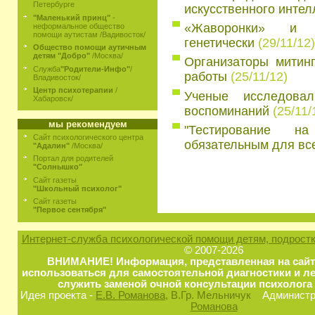
Петербурге
искусственного интел
"Маленький принц"
-
«Жаворонки» и «
неформальное общество
помощи аутистам /Вадивосток/
генетически
(29/11/12)
Общество помощи аутичным
детям "Добро"
/Москва/
Организаторы митин
Служба
"Родители-Инфо"
/
работы
(25/11/12)
Владивосток/
Центр психотерапии
/
Ученые исследова
Хабаровск/
воспоминаний
(25/11/
мы рекомендуем
"Тестирование н
Сайт психологического центра
обязательным для все
"Адалин"
/Москва/
Портал для родителей
"Солнышко"
Сайт газеты
"Школьный психолог"
Сайт газеты
"Первое сентября"
Интернет-служба психологической помощи детям, подростк
© 2007-2026
ВНИМАНИЕ! Информация, представленная на сайт
использоваться для самостоятельной диагностики и ле
служить заменой очной консультации психолога 
Идея проекта -
Е.В. Романова
, В.Гр. Мельничук
Администра
Романова