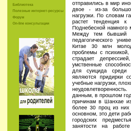
отправились в мир ино
Библиотека
двое - из-за большо
Полезные интернет-ресурсы
нагрузки. По словам г
Форум
растет тенденция к
On-line консультации
Поднебесной намного м
Между тем бывший п
педагогического унив
Китае 30 млн моло
проблемы с психикой,
страдает депрессией
умственные способно
для суицида среди 
являются придирки с
учебные нагрузки, пло
неудовлетворенност
данным, в прошлом год
причинам в Шанхае из
более 30 проц из них
основном, это дети раб
городских предмест
занятости на работ