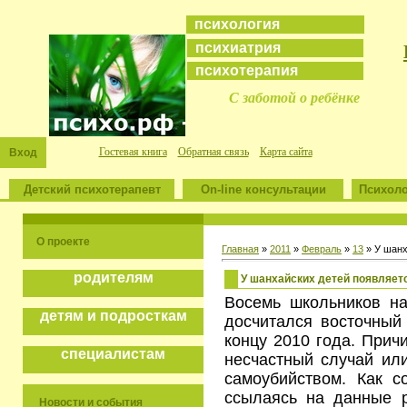
психология
психиатрия
психотерапия
С заботой о ребёнке
Гостевая книга
Обратная связь
Карта сайта
Вход
Детский психотерапевт
On-line консультации
Психоло
О проекте
Главная
»
2011
»
Февраль
»
13
» У шанх
родителям
У шанхайских детей появляет
Восемь школьников на
детям и подросткам
досчитался восточный
концу 2010 года. Прич
специалистам
несчастный случай или
самоубийством. Как с
ссылаясь на данные р
Новости и события