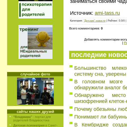
заниматься своими чад
Источник:
ami-tass.ru
Категория:
"Детские" новости
| Рейтинг: 0.0/0 |
Всего комментариев:
0
Добавлять комментарии могу
[
Р
последние ново
Большинство млек
систему сна, уверены
случайное фото
В головном мозге 
обнаружили аналог б
Обнаружено мест
шизофренией клеток-
Почему обезьяны люб
сайты наших друзей
Понимают ли бабуин
"Владмама"
- портал для
родителей Владивостока
В Кембридже создаю
Детская психиатрия
в Санкт-