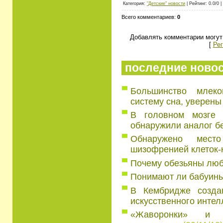
Категория:
"Детские" новости
| Рейтинг: 0.0/0 |
Всего комментариев:
0
Добавлять комментарии могут
[
Рег
последние ново
Большинство млек
систему сна, уверены
В головном мозге 
обнаружили аналог б
Обнаружено мест
шизофренией клеток-
Почему обезьяны люб
Понимают ли бабуин
В Кембридже создаю
искусственного интел
«Жаворонки» и «