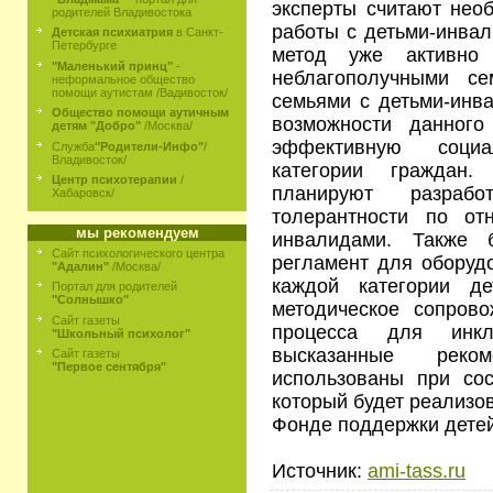
эксперты считают нео
родителей Владивостока
работы с детьми-инвал
Детская психиатрия
в Санкт-
Петербурге
метод уже активно 
"Маленький принц"
-
неблагополучными с
неформальное общество
помощи аутистам /Вадивосток/
семьями с детьми-инва
Общество помощи аутичным
возможности данного
детям "Добро"
/Москва/
эффективную соци
Служба
"Родители-Инфо"
/
Владивосток/
категории граждан.
Центр психотерапии
/
планируют разраб
Хабаровск/
толерантности по о
мы рекомендуем
инвалидами. Также б
Сайт психологического центра
регламент для оборуд
"Адалин"
/Москва/
каждой категории де
Портал для родителей
"Солнышко"
методическое сопрово
Сайт газеты
процесса для инкл
"Школьный психолог"
высказанные реко
Сайт газеты
"Первое сентября"
использованы при сос
который будет реализов
Фонде поддержки детей
Источник:
ami-tass.ru