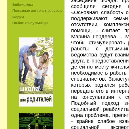
заседание Фонда, п
Библиотека
сообщили сегодня 
Полезные интернет-ресурсы
«Основная слабость с
Форум
поддерживают семьи
On-line консультации
отсутствии комплек
помощи, - считает п
Марина Гордеева. - 
чтобы стимулировать 
работы с детьми-ин
ведомства будут взаим
друга в предоставлени
детей по месту житель
необходимость работы
специалистов. Зачасту
которых родился реб
передать его в интерн
на консультации к с
Подобный подход зн
социальной реабилит
одна проблема, препя
- крайне слабое вза
социальной экспер