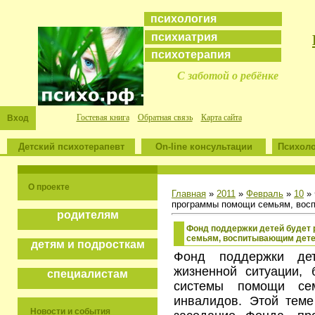
психология
психиатрия
психотерапия
С заботой о ребёнке
Гостевая книга
Обратная связь
Карта сайта
Вход
Детский психотерапевт
On-line консультации
Психоло
О проекте
Главная
»
2011
»
Февраль
»
10
» 
программы помощи семьям, вос
родителям
Фонд поддержки детей будет
семьям, воспитывающим дете
детям и подросткам
Фонд поддержки дет
жизненной ситуации, 
специалистам
системы помощи сем
инвалидов. Этой тем
Новости и события