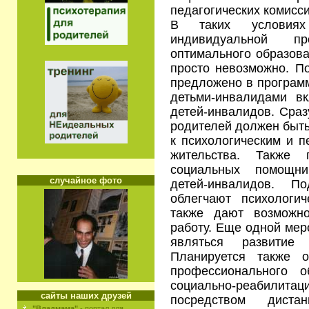
педагогических комисси
В таких условиях
индивидуальной п
оптимального образова
просто невозможно. П
предложено в програм
детьми-инвалидами в
детей-инвалидов. Сраз
родителей должен быть 
к психологическим и п
жительства. Также 
социальных помощни
случайное фото
детей-инвалидов. П
облегчают психологич
также дают возможно
работу. Еще одной мер
являться развитие 
Планируется также о
профессионального 
социально-реабилита
сайты наших друзей
посредством дистан
"Владмама"
- портал для