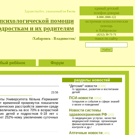
eдиный детский
Здравствуйте, уважаемый/ая
Гость
телефон доверия
8-800-2000-122
 психологической помощи
экстренная психологическая
помощь
одросткам и их родителям
в Хабаровске
(4212) 30-71-71
/Хабаровск - Владивосток/
поиск по сайту
ый ребёнок
Форум
разделы новостей
"Детские" новости
[1309]
/о здоровье, развитии и воспитании
детей/
23:56
ПСИ-новости
[2004]
рты Университета Кёльна /Германия/
/открытия и события в сфере знаний
от временной промежуток показатели
о мозге и поведении/
денческих расстройств замечен среди
увеличились на все 70% в возрастной
Новости системы
их детей и подростков 6-18 лет с
здравоохранения РФ
[205]
вует 252%-ному увеличению суточных
/о медицинских услугах, качестве
медицинской помощи, организации
финансирования, управления и
контроля и др./
Аптечные новости
[465]