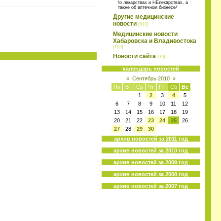
/о лекарствах и НЕлекарствах, а
также об аптечном бизнесе/
Другие медицинские
новости
[640]
Медицинские новости
Хабаровска и Владивостока
[103]
Новости сайта
[39]
календарь новостей
«
Сентябрь 2010
»
Пн
Вт
Ср
Чт
Пт
Сб
Вс
1
2
3
4
5
6
7
8
9
10
11
12
13
14
15
16
17
18
19
20
21
22
23
24
25
26
27
28
29
30
архив новостей за 2011 год
архив новостей за 2010 год
архив новостей за 2009 год
архив новостей за 2008 год
архив новостей за 2007 год