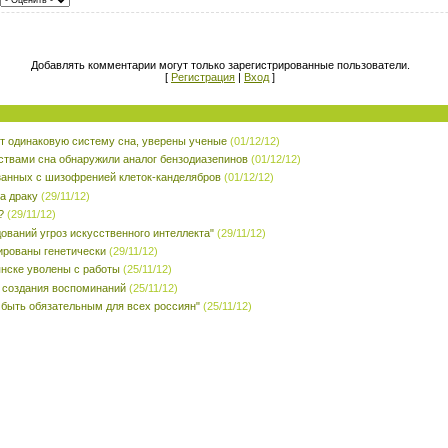
Добавлять комментарии могут только зарегистрированные пользователи.
[
Регистрация
|
Вход
]
 одинаковую систему сна, уверены ученые
(01/12/12)
ствами сна обнаружили аналог бензодиазепинов
(01/12/12)
занных с шизофренией клеток-канделябров
(01/12/12)
а драку
(29/11/12)
?
(29/11/12)
ований угроз искусственного интеллекта"
(29/11/12)
ированы генетически
(29/11/12)
янске уволены с работы
(25/11/12)
 создания воспоминаний
(25/11/12)
 быть обязательным для всех россиян"
(25/11/12)