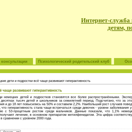
Интернет-служба
детям, п
 консультации
Психологический родительский клуб
Особ
кие дети и подростки всё чаще развивают гиперактивность
сё чаще развивают гиперактивность
ди немецких детей и подростков становятся все более распространёнными. Экспе
десятках тысяч детей и школьников за семилетний период. Подсчитано, что за эт
ния и до 18 лет повысились на 50% и составили 2,2%. Наибольший рост случаев пове
, что гиперактивность стала чаще встречаться среди девочек - уровни заболевания 
ию с 53-процетным ростом среди мальчиков. Данные показали, что 1,1% немецк
 получают лечение, в основном препаратом метилфенидатом. Эта цифра соответст
 в сравнении с уровнем 2000 года.