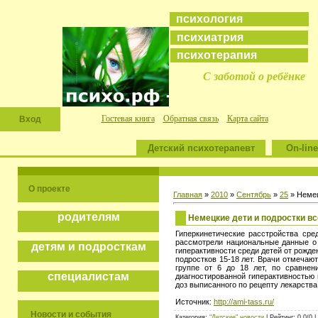
психология
психиатрия
психотерапия
С заботой о ребёнке
Гостевая книга
Обратная связь
Карта сайта
Вход
Детский психотерапевт
On-line
О проекте
Главная
»
2010
»
Сентябрь
»
25
» Немец
родителям
Немецкие дети и подростки в
Гиперкинетические расстройства сре
рассмотрели национальные данные о 
детям и подросткам
гиперактивности среди детей от рожде
подростков 15-18 лет. Врачи отмечают
группе от 6 до 18 лет, по сравнен
специалистам
диагностированной гиперактивностью
доз выписанного по рецепту лекарства
Источник:
http://ami-tass.ru/
Новости и события
Категория:
"Детские" новости
| Рейтинг: 0.0/0 |