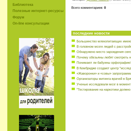
Библиотека
Всего комментариев:
0
Полезные интернет-ресурсы
Форум
On-line консультации
последние новости
Большинство млекопитающих имеют
В головном мозге людей с расстрой
Обнаружено место зарождения свя
Почему обезьяны любят смотреть н
Понимают ли бабуины орфографию
В Кембридже создают центр "исслед
«Жаворонки» и «совы» запрограмм
Организаторы митинга врачей в Бр
Ученые исследовали мозг в момент
"Тестирование на наркотики должно