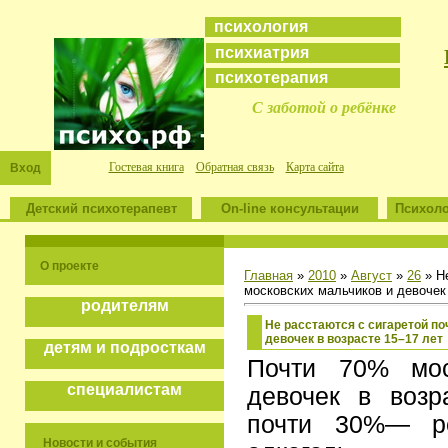
психология
психиатрия
психотерапия
С заботой о ребёнке
Гостевая книга
Обратная связь
Карта сайта
Вход
Детский психотерапевт
On-line консультации
Психоло
О проекте
Главная
»
2010
»
Август
»
26
» Не
московских мальчиков и девочек 
родителям
Не расстаются с сигаретой по
девочек в возрасте 15–17 лет
детям и подросткам
Почти 70% мос
специалистам
девочек в возр
почти 30%— ре
Новости и события