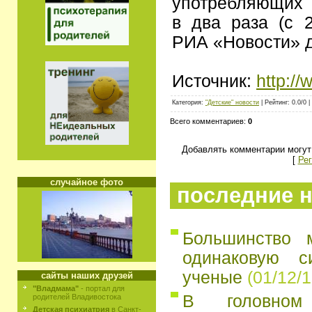
употребляющих 
в два раза (с 
РИА «Новости» д
Источник:
http://
Категория:
"Детские" новости
| Рейтинг: 0.0/0 |
Всего комментариев:
0
Добавлять комментарии могут
[
Рег
случайное фото
последние н
Большинство 
одинаковую с
ученые
(01/12/1
сайты наших друзей
"Владмама"
- портал для
В головно
родителей Владивостока
Детская психиатрия
в Санкт-