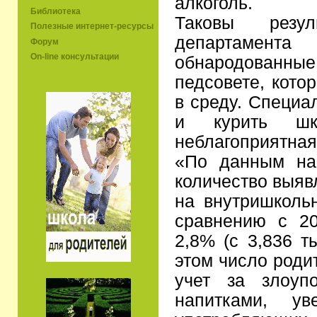
алкоголь.
Библиотека
Таковы резул
Полезные интернет-ресурсы
департамен
Форум
On-line консультации
обнародованны
педсовете, кото
в среду. Специа
и курить шко
неблагоприятная
«По данным на
количество выяв
на внутришколь
сравнению с 2
2,8% (с 3,836 т
этом число роди
учет за злоуп
напитками, ув