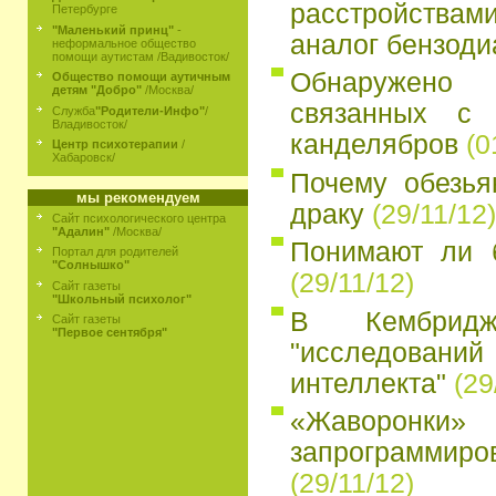
расстройств
Петербурге
"Маленький принц"
-
аналог бензоди
неформальное общество
помощи аутистам /Вадивосток/
Обнаружено
Общество помощи аутичным
детям "Добро"
/Москва/
связанных с 
Служба
"Родители-Инфо"
/
Владивосток/
канделябров
(0
Центр психотерапии
/
Хабаровск/
Почему обезья
мы рекомендуем
драку
(29/11/12)
Сайт психологического центра
"Адалин"
/Москва/
Понимают ли 
Портал для родителей
"Солнышко"
(29/11/12)
Сайт газеты
"Школьный психолог"
В Кембридж
Сайт газеты
"Первое сентября"
"исследований
интеллекта"
(29
«Жаворон
запрограмми
(29/11/12)