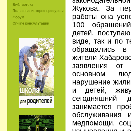
законодатель
Библиотека
Жукова. За пе
Полезные интернет-ресурсы
работы она усп
Форум
100 обращени
On-line консультации
детей, поступа
виде, так и по 
обращались в 
жители Хабаровс
заявления от 
основном лю
нарушение жили
и детей, жив
сегодняшний д
занимается про
обслуживания и
медпомощи, соц