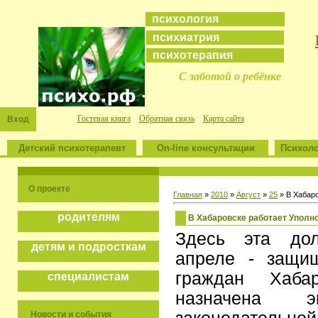
психология
психиатрия
психотерапия
С заботой о ребёнке
Гостевая книга
Обратная связь
Карта сайта
Вход
Детский психотерапевт
On-line консультации
Психоло
О проекте
Главная
»
2010
»
Август
»
25
» В Хабар
родителям
В Хабаровске работает Уполн
Здесь эта дол
детям и подросткам
апреле - защи
граждан Хаба
специалистам
назначена эк
Новости и события