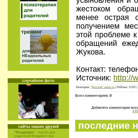
усыновления и о
жестоком обра
менее острая 
получением мес
этой проблеме к
обращений ежед
Жукова.
Контакт: телефон
Источник:
http://
случайное фото
Категория:
"Детские" новости
| Рейтинг: 0.0/0 |
Всего комментариев:
0
Добавлять комментарии могу
[
Р
последние н
сайты наших друзей
"Владмама"
- портал для
родителей Владивостока