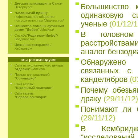
Детская психиатрия
в Санкт-
Большинство 
Петербурге
одинаковую с
"Маленький принц"
-
неформальное общество
помощи аутистам /Вадивосток/
ученые
(01/12/1
Общество помощи аутичным
детям "Добро"
/Москва/
В головно
Служба
"Родители-Инфо"
/
Владивосток/
расстройств
Центр психотерапии
/
Хабаровск/
аналог бензоди
мы рекомендуем
Обнаружено
Сайт психологического центра
связанных с 
"Адалин"
/Москва/
Портал для родителей
канделябров
(0
"Солнышко"
Сайт газеты
"Школьный психолог"
Почему обезья
Сайт газеты
драку
(29/11/12)
"Первое сентября"
Понимают ли 
(29/11/12)
В Кембридж
"исследований