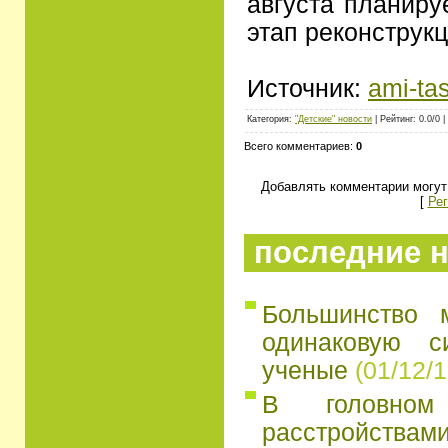
августа планиру
этап реконструк
Источник:
ami-tas
Категория:
"Детские" новости
| Рейтинг: 0.0/0 |
Всего комментариев:
0
Добавлять комментарии могут
[
Рег
последние н
Большинство 
одинаковую с
ученые
(01/12/1
В головно
расстройств