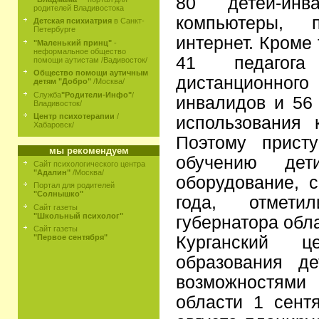
80 детей-инва
родителей Владивостока
компьютеры, 
Детская психиатрия
в Санкт-
Петербурге
интернет. Кроме 
"Маленький принц"
-
неформальное общество
41 педагога
помощи аутистам /Вадивосток/
Общество помощи аутичным
дистанционног
детям "Добро"
/Москва/
Служба
"Родители-Инфо"
/
инвалидов и 56
Владивосток/
Центр психотерапии
/
использования 
Хабаровск/
Поэтому прист
мы рекомендуем
обучению дет
Сайт психологического центра
"Адалин"
/Москва/
оборудование, 
Портал для родителей
"Солнышко"
года, отмети
Сайт газеты
"Школьный психолог"
губернатора обл
Сайт газеты
Курганский це
"Первое сентября"
образования д
возможностями 
области 1 сент