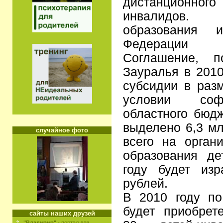
дистанционно
инвалидов.
образования 
Федерации 
Соглашение, п
Зауралья в 2010
субсидии в разм
условии соф
областного бюдж
выделено 6,3 мл
случайное фото
всего на орган
образования де
году будет изр
рублей.
В 2010 году п
будет приобрет
сайты наших друзей
"Владмама"
- портал для