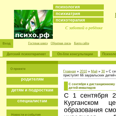
психология
психиатрия
психотерапия
С заботой о ребёнке
Гостевая книга
Обратная связь
Карта сайта
Вход
Детский психотерапевт
On-line консультации
Психоло
О проекте
Главная
»
2010
»
Май
»
30
» С се
приступят 66 зауральских детей
родителям
С сентября к дистанционному
детей-инвалидов
детям и подросткам
С 1 сентября 2
специалистам
Курганском це
образования смо
Новости и события