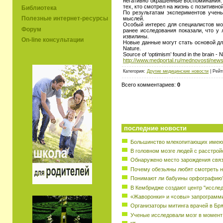
негативно окрашенные воспоминания. 
тех, кто смотрел на жизнь с позитивно
Библиотека
По результатам экспериментов учены
Полезные интернет-ресурсы
мыслей.
Особый интерес для специалистов мож
Форум
ранее исследования показали, что у
извилины.
On-line консультации
Новые данные могут стать основой дл
Nature.
Source of ‘optimism’ found in the brain - 
http://www.medportal.ru/mednovosti/news
Категория:
Другие медицинские новости
| Рейт
Всего комментариев:
0
последние новости
Большинство млекопитающих имеют
В головном мозге людей с расстрой
Обнаружено место зарождения свя
Почему обезьяны любят смотреть н
Понимают ли бабуины орфографию
В Кембридже создают центр "исслед
«Жаворонки» и «совы» запрограмм
Организаторы митинга врачей в Бр
Ученые исследовали мозг в момент