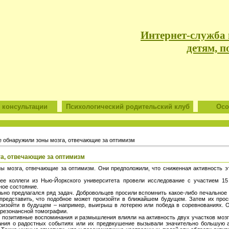
Интернет-служба
детям, п
 консультации
Психологический родительский клуб
Особ
 обнаружили зоны мозга, отвечающие за оптимизм
а, отвечающие за оптимизм
ы мозга, отвечающие за оптимизм. Они предположили, что сниженная активность э
и ее коллеги из Нью-Йоркского университета провели исследование с участием 1
ное состояние.
льно предлагался ряд задач. Добровольцев просили вспомнить какое-либо печально
 представить, что подобное может произойти в ближайшем будущем. Затем их про
оизойти в будущем – например, выигрыш в лотерею или победа в соревнованиях. 
орезонансной томографии.
 и позитивные воспоминания и размышления влияли на активность двух участков моз
ания о радостных событиях или их предвкушение вызывали значительно большую а