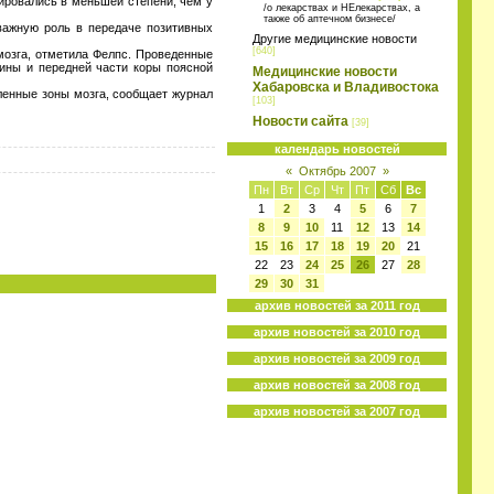
ировались в меньшей степени, чем у
/о лекарствах и НЕлекарствах, а
также об аптечном бизнесе/
важную роль в передаче позитивных
Другие медицинские новости
[640]
мозга, отметила Фелпс. Проведенные
лины и передней части коры поясной
Медицинские новости
Хабаровска и Владивостока
ленные зоны мозга, сообщает журнал
[103]
Новости сайта
[39]
календарь новостей
«
Октябрь 2007
»
Пн
Вт
Ср
Чт
Пт
Сб
Вс
1
2
3
4
5
6
7
8
9
10
11
12
13
14
15
16
17
18
19
20
21
22
23
24
25
26
27
28
29
30
31
архив новостей за 2011 год
архив новостей за 2010 год
архив новостей за 2009 год
архив новостей за 2008 год
архив новостей за 2007 год