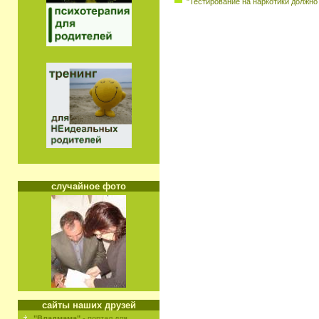
"Тестирование на наркотики должно
случайное фото
сайты наших друзей
"Владмама"
- портал для