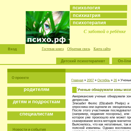
психология
психиатрия
психотерапия
С заботой о ребёнке
Гостевая книга
Обратная связь
Карта сайта
Вход
Детский психотерапевт
On-line
О проекте
Главная
»
2007
»
Октябрь
»
26
» Ученые
родителям
Ученые обнаружили зоны мозг
Американские ученые обнаружили зон
депрессии.
детям и подросткам
Элизабет Фелпс (Elizabeth Phelps) 
опросника они оценили их эмоциональ
После этого участникам последовате
специалистам
(например, недавние похороны), или
которое уже произошло или может пр
сканирование мозга методом магнитн
Выяснилось, что как негативные, так
поясной извилины. Однако воспомин
Новости и события