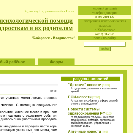
eдиный детский
Здравствуйте, уважаемый/ая
Гость
телефон доверия
8-800-2000-122
 психологической помощи
экстренная психологическая
помощь
одросткам и их родителям
в Хабаровске
(4212) 30-71-71
/Хабаровск - Владивосток/
поиск по сайту
ый ребёнок
Форум
разделы новостей
"Детские" новости
[1309]
/о здоровье, развитии и воспитании
01:38
детей/
ПСИ-новости
тих участков может лежать в основе
[2004]
/открытия и события в сфере знаний
о мозге и поведении/
5 человек. С помощью специального
Новости системы
е событие, имевшее место в прошлом
здравоохранения РФ
[205]
сили подумать о радостном событии,
/о медицинских услугах, качестве
Одновременно участникам проводили
медицинской помощи, организации
финансирования, управления и
га: миндалины и передней части коры
контроля и др./
ктивацию указанных зон мозга, чем
Аптечные новости
[465]