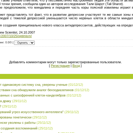
Также ученые отметили, что у пессимистично настроенных людей эти области актив
й точки зрения, сообщила один аз авторов исследования Тали Шарот (Tali Sharot).
е предположили, что миндалина и передняя часть коры поясной извилины играют 
ет представлять тот факт, что в развитии депрессии участвуют те же самые зоны 
 людей с тяжелой депрессией уменьшается число нервных клеток в области минда
я создания принципиально нового класса антидепрессантов, действующих на опреде
New Scientist, 24.10.2007
/2007/10/25/optimism/
инг: 0.0/0 |
Добавлять комментарии могут только зарегистрированные пользователи.
[
Регистрация
|
Вход
]
 одинаковую систему сна, уверены ученые
(01/12/12)
ствами сна обнаружили аналог бензодиазепинов
(01/12/12)
занных с шизофренией клеток-канделябров
(01/12/12)
а драку
(29/11/12)
?
(29/11/12)
ований угроз искусственного интеллекта"
(29/11/12)
ированы генетически
(29/11/12)
янске уволены с работы
(25/11/12)
 создания воспоминаний
(25/11/12)