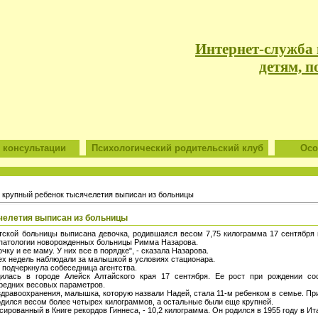
Интернет-служба
детям, п
 консультации
Психологический родительский клуб
Особ
крупный ребенок тысячелетия выписан из больницы
челетия выписан из больницы
етской больницы выписана девочка, родившаяся весом 7,75 килограмма 17 сентября
патологии новорожденных больницы Римма Назарова.
ку и ее маму. У них все в порядке", - сказала Назарова.
рех недель наблюдали за малышкой в условиях стационара.
- подчеркнула собеседница агентства.
илась в городе Алейск Алтайского края 17 сентября. Ее рост при рождении со
редних весовых параметров.
дравоохранения, малышка, которую назвали Надей, стала 11-м ребенком в семье. Пр
одился весом более четырех килограммов, а остальные были еще крупней.
ированный в Книге рекордов Гиннеса, - 10,2 килограмма. Он родился в 1955 году в Ит