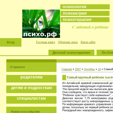
психология
психиатрия
психотерапия
С заботой о ребёнке
Гостевая книга
Обратная связь
Карта сайта
Вход
Детский психотерапевт
On-line
О проекте
Главная
»
2007
»
Октябрь
»
16
» Самый 
родителям
Самый крупный ребенок тыся
Из Алтайской краевой клинической д
понедельник заведующая отделением 
детям и подросткам
"На прошлой неделе мы выписали девоч
Она сообщила, что врачи в течение т
"Ребенок чувствует себя нормально", 
специалистам
Девочка весом 7,75 килограмма род
соответствует росту новорожденных с
По информации краевого управления з
дочки, поскольку ее первый ребенок р
Рекордный вес новорожденного, зафикс
Новости и события