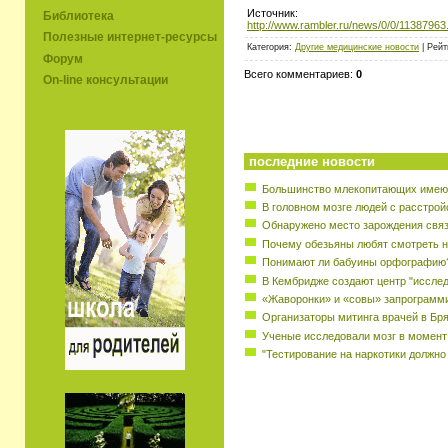
Источник:
Библиотека
http://www.rambler.ru/news/0/0/11387963
Полезные интернет-ресурсы
Категория:
Другие медицинские новости
| Рейт
Форум
Всего комментариев:
0
On-line консультации
последние новости
Большинство млекопитающих имеют
В головном мозге людей с расстрой
Обнаружено место зарождения свя
Почему обезьяны любят смотреть н
Понимают ли бабуины орфографию
В Кембридже создают центр "исслед
«Жаворонки» и «совы» запрограмм
Организаторы митинга врачей в Бр
Ученые исследовали мозг в момент
"Тестирование на наркотики должно