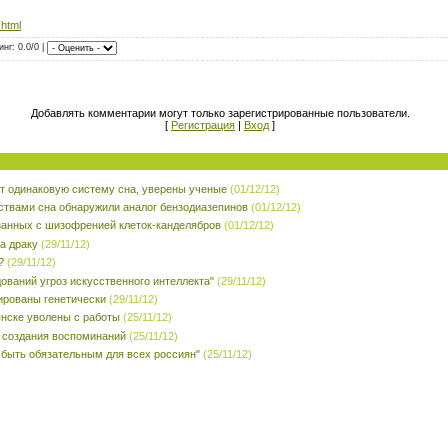
.html
инг: 0.0/0 |
Добавлять комментарии могут только зарегистрированные пользователи.
[
Регистрация
|
Вход
]
 одинаковую систему сна, уверены ученые
(01/12/12)
ствами сна обнаружили аналог бензодиазепинов
(01/12/12)
занных с шизофренией клеток-канделябров
(01/12/12)
а драку
(29/11/12)
?
(29/11/12)
ований угроз искусственного интеллекта"
(29/11/12)
ированы генетически
(29/11/12)
янске уволены с работы
(25/11/12)
 создания воспоминаний
(25/11/12)
 быть обязательным для всех россиян"
(25/11/12)