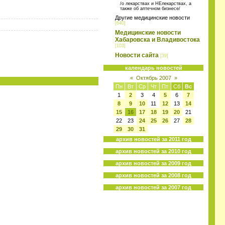
/о лекарствах и НЕлекарствах, а
также об аптечном бизнесе/
Другие медицинские новости
[640]
Медицинские новости
Хабаровска и Владивостока
[103]
Новости сайта
[39]
календарь новостей
«
Октябрь 2007
»
Пн
Вт
Ср
Чт
Пт
Сб
Вс
1
2
3
4
5
6
7
8
9
10
11
12
13
14
15
16
17
18
19
20
21
22
23
24
25
26
27
28
29
30
31
архив новостей за 2011 год
архив новостей за 2010 год
архив новостей за 2009 год
архив новостей за 2008 год
архив новостей за 2007 год