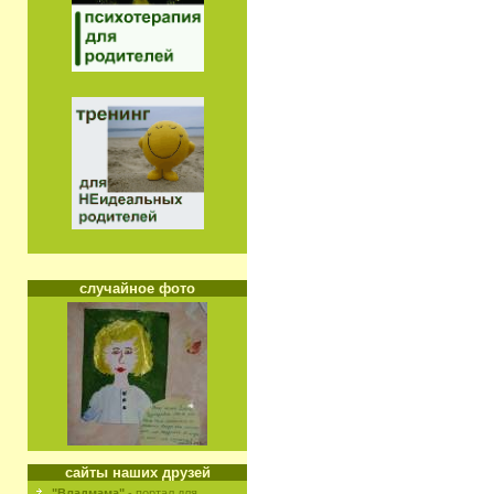
случайное фото
сайты наших друзей
"Владмама"
- портал для