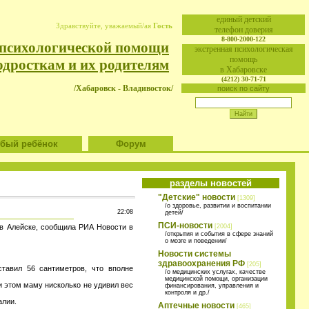
eдиный детский
Здравствуйте, уважаемый/ая
Гость
телефон доверия
8-800-2000-122
 психологической помощи
экстренная психологическая
помощь
одросткам и их родителям
в Хабаровске
(4212) 30-71-71
/Хабаровск - Владивосток/
поиск по сайту
ый ребёнок
Форум
разделы новостей
"Детские" новости
[1309]
/о здоровье, развитии и воспитании
22:08
детей/
ПСИ-новости
 в Алейске, сообщила РИА Новости в
[2004]
/открытия и события в сфере знаний
о мозге и поведении/
Новости системы
здравоохранения РФ
[205]
ставил 56 сантиметров, что вполне
/о медицинских услугах, качестве
медицинской помощи, организации
и этом маму нисколько не удивил вес
финансирования, управления и
контроля и др./
алии.
Аптечные новости
[465]