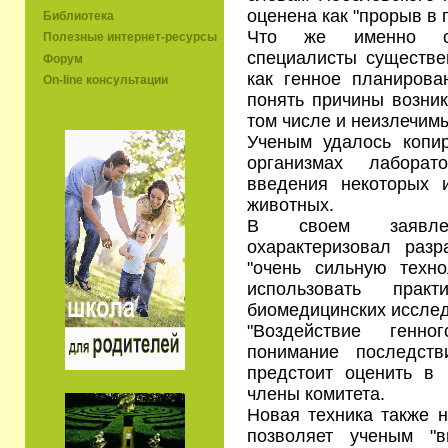
оценена как "прорыв в 
Библиотека
Что же именно с
Полезные интернет-ресурсы
специалисты существен
Форум
как генное планирова
On-line консультации
понять причины возник
том числе и неизлечимы
Ученым удалось копир
организмах лабор
введения некоторых 
животных.
В своем заявлен
охарактеризовал разр
"очень сильную техн
использовать прак
биомедицинских исслед
"Воздействие генн
понимание последст
предстоит оценить в 
члены комитета.
Новая техника также н
позволяет ученым "