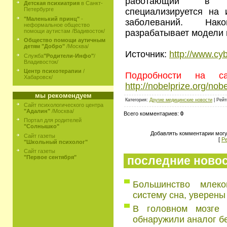
работающий в У
Детская психиатрия
в Санкт-
Петербурге
специализируется на 
"Маленький принц"
-
заболеваний. На
неформальное общество
разрабатывает модели 
помощи аутистам /Вадивосток/
Общество помощи аутичным
детям "Добро"
/Москва/
Источник:
http://www.cy
Служба
"Родители-Инфо"
/
Владивосток/
Центр психотерапии
/
Подробности на са
Хабаровск/
http://nobelprize.org/nob
мы рекомендуем
Категория:
Другие медицинские новости
| Рейт
Сайт психологического центра
"Адалин"
/Москва/
Всего комментариев:
0
Портал для родителей
"Солнышко"
Добавлять комментарии могу
Сайт газеты
[
Р
"Школьный психолог"
Сайт газеты
последние ново
"Первое сентября"
Большинство млек
систему сна, уверены
В головном мозге 
обнаружили аналог б