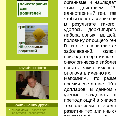
организме и наблюда
этим действием. "
единственный ген, та
чтобы понять возникно
В результате таког
удалось деактивир
лабораторных мышей,
половину от общего ген
В итоге специалиста
заболеваний, вклю
нейродегенерати
онкологические заболе
понять какие именно
случайное фото
отключать именно их.
Напомним, что разм
премии составляет 10 
долларов. В данном 
ученые разделять п
преподающий в Универс
технологиями, позвол
сайты наших друзей
"Владмама"
- портал для
развитии тех или иных
родителей Владивостока