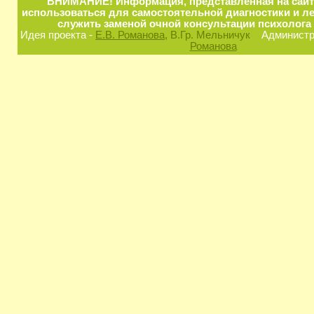
ВНИМАНИЕ! Информация, представленная на сайт
использоваться для самостоятельной диагностики и ле
служить заменой очной консультации психолога 
Идея проекта -
Е.В. Романова
, В.Гр. Мельничук
Администра
Романова