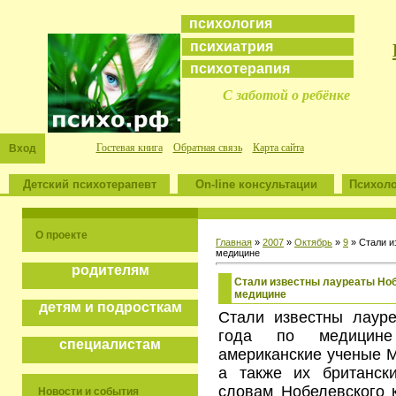
психология
психиатрия
психотерапия
С заботой о ребёнке
Гостевая книга
Обратная связь
Карта сайта
Вход
Детский психотерапевт
On-line консультации
Психоло
О проекте
Главная
»
2007
»
Октябрь
»
9
» Стали и
медицине
родителям
Стали известны лауреаты Ноб
медицине
детям и подросткам
Стали известны лаур
года по медицине
специалистам
американские ученые М
а также их британск
словам Нобелевского к
Новости и события