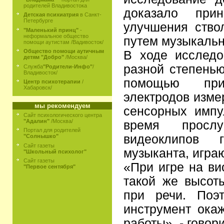
родителей Владивостока
доказало прин
Детская психиатрия
в Санкт-
Петербурге
улучшения ство
"Маленький принц"
-
неформальное общество
путем музыкальн
помощи аутистам /Вадивосток/
Общество помощи аутичным
В ходе исследо
детям "Добро"
/Москва/
разной степенью
Служба
"Родители-Инфо"
/
Владивосток/
помощью при
Центр психотерапии
/
Хабаровск/
электродов изме
мы рекомендуем
сенсорных импу
Сайт психологического центра
"Адалин"
/Москва/
время просл
Портал для родителей
видеоклипов 
"Солнышко"
Сайт газеты
музыканта, игра
"Школьный психолог"
Сайт газеты
«При игре на в
"Первое сентября"
такой же высоты
при речи. Поэ
инструмент ока
работы», - говори