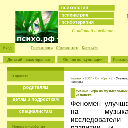
психология
психиатрия
психотерапия
С заботой о ребёнке
Гостевая книга
Обратная связь
Карта сайта
Вход
Детский психотерапевт
On-line консультации
Психоло
О проекте
Главная
»
2007
»
Октябрь
»
7
» Ученые:
человека
родителям
Ученые: игра на музыкальных
человека
детям и подросткам
Феномен улучше
на музыкал
специалистам
исследовател
развитии и т
Новости и события