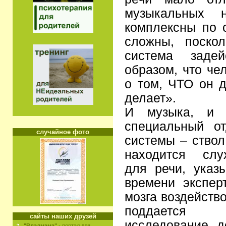
музыкальных 
комплексны по с
сложны, поскол
система заде
образом, что че
о том, ЧТО он д
делает».
И музыка, и 
специальный от
случайное фото
системы – ствол
находится слух
для речи, указ
времени экспер
мозга воздейств
поддается 
сайты наших друзей
исследование д
"Владмама"
- портал для