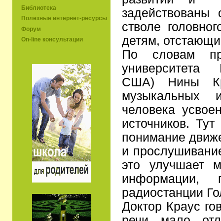
Библиотека
задействованы 
Полезные интернет-ресурсы
стволе головног
Форум
детям, отстающи
On-line консультации
По словам пр
университета 
США) Нины Кр
музыкальных и
человека усвое
источников. Тут
понимание движе
и прослушивание
это улучшает м
информации, 
радиостанции Го
Доктор Краус го
речи мало отл