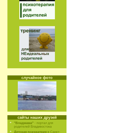
случайное фото
сайты наших друзей
"Владмама"
- портал для
родителей Владивостока
Детская психиатрия
в Санкт-