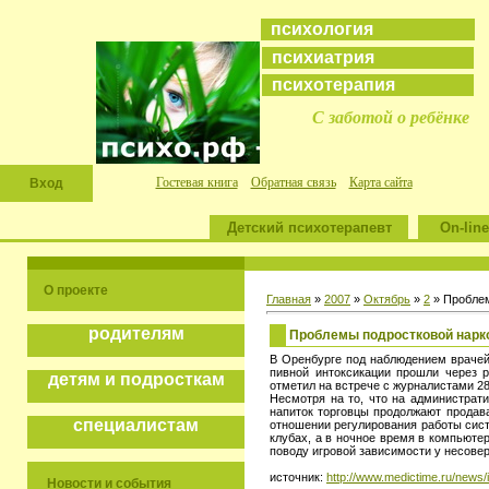
психология
психиатрия
психотерапия
С заботой о ребёнке
Гостевая книга
Обратная связь
Карта сайта
Вход
Детский психотерапевт
On-line
О проекте
Главная
»
2007
»
Октябрь
»
2
» Проблем
родителям
Проблемы подростковой нарко
В Оренбурге под наблюдением врачей-
пивной интоксикации прошли через р
детям и подросткам
отметил на встрече с журналистами 2
Несмотря на то, что на администрат
напиток торговцы продолжают продав
специалистам
отношении регулирования работы сист
клубах, а в ночное время в компьютер
поводу игровой зависимости у несове
источник:
http://www.medictime.ru/news/
Новости и события