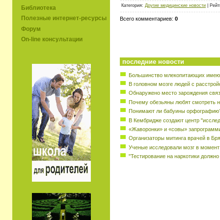
Категория:
Другие медицинские новости
| Рейт
Библиотека
Полезные интернет-ресурсы
Всего комментариев:
0
Форум
On-line консультации
последние новости
Большинство млекопитающих имеют
В головном мозге людей с расстрой
Обнаружено место зарождения свя
Почему обезьяны любят смотреть н
Понимают ли бабуины орфографию
В Кембридже создают центр "исслед
«Жаворонки» и «совы» запрограмм
Организаторы митинга врачей в Бр
Ученые исследовали мозг в момент
"Тестирование на наркотики должно