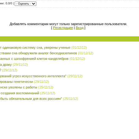
инг: 0.0/0 |
Добавлять комментарии могут только зарегистрированные пользователи.
[
Регистрация
|
Вход
]
 одинаковую систему сна, уверены ученые
(01/12/12)
ствами сна обнаружили аналог бензодиазепинов
(01/12/12)
занных с шизофренией клеток-канделябров
(01/12/12)
а драку
(29/11/12)
?
(29/11/12)
ований угроз искусственного интеллекта"
(29/11/12)
ированы генетически
(29/11/12)
янске уволены с работы
(25/11/12)
 создания воспоминаний
(25/11/12)
 быть обязательным для всех россиян"
(25/11/12)