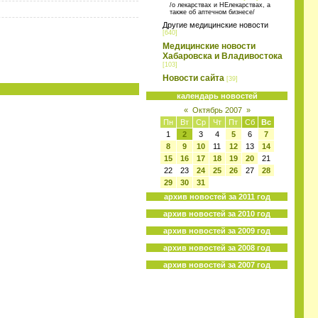
/о лекарствах и НЕлекарствах, а
также об аптечном бизнесе/
Другие медицинские новости
[640]
Медицинские новости
Хабаровска и Владивостока
[103]
Новости сайта
[39]
календарь новостей
«
Октябрь 2007
»
Пн
Вт
Ср
Чт
Пт
Сб
Вс
1
2
3
4
5
6
7
8
9
10
11
12
13
14
15
16
17
18
19
20
21
22
23
24
25
26
27
28
29
30
31
архив новостей за 2011 год
архив новостей за 2010 год
архив новостей за 2009 год
архив новостей за 2008 год
архив новостей за 2007 год