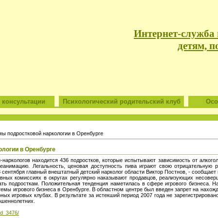
Интернет-служба
детям, п
 консультации
Психологический родительский клуб
Особ
ы подростковой наркологии в Оренбурге
логии в Оренбурге
наркологов находится 436 подростков, которые испытывают зависимость от алкоголя
еанимацию. Легальность, ценовая доступность пива играют свою отрицательную р
8 сентября главный внештатный детский нарколог области Виктор Постнов, - сообща
ивных комиссиях в округах регулярно наказывают продавцов, реализующих несовер
ать подросткам. Положительная тенденция наметилась в сфере игрового бизнеса. Н
емы игрового бизнеса в Оренбурге. В областном центре был введен запрет на нахож
ных игровых клубах. В результате за истекший период 2007 года не зарегистрирован
ршеннолетних.
id_3476/