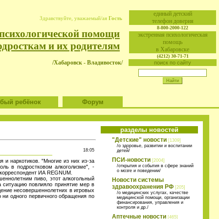
eдиный детский
Здравствуйте, уважаемый/ая
Гость
телефон доверия
8-800-2000-122
 психологической помощи
экстренная психологическая
помощь
одросткам и их родителям
в Хабаровске
(4212) 30-71-71
/Хабаровск - Владивосток/
поиск по сайту
ый ребёнок
Форум
разделы новостей
"Детские" новости
[1309]
/о здоровье, развитии и воспитании
18:05
детей/
ПСИ-новости
 и наркотиков. "Многие из них из-за
[2004]
/открытия и события в сфере знаний
оль в подростковом алкоголизме", -
о мозге и поведении/
ет корреспондент ИА REGNUM.
шеннолетним пиво, этот алкогольный
Новости системы
а ситуацию повлияло принятие мер в
здравоохранения РФ
[205]
дение несовершеннолетних в игровых
/о медицинских услугах, качестве
о ни одного первичного обращения по
медицинской помощи, организации
финансирования, управления и
контроля и др./
Аптечные новости
[465]