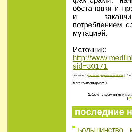
факторами, нач
обстановки и пр
и заканчи
потреблением сл
мутацией.
Источник:
http://www.medlin
sid=30171
Категория:
Другие медицинские новости
| Рейт
Всего комментариев:
0
Добавлять комментарии могу
[
Р
последние н
Большинство 