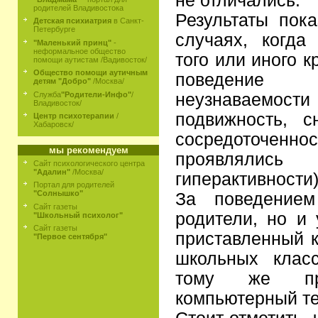
не отличались.
родителей Владивостока
Результаты пока
Детская психиатрия
в Санкт-
Петербурге
случаях, когда
"Маленький принц"
-
неформальное общество
того или иного к
помощи аутистам /Вадивосток/
Общество помощи аутичным
поведение
детям "Добро"
/Москва/
Служба
"Родители-Инфо"
/
неузнаваемос
Владивосток/
подвижность, 
Центр психотерапии
/
Хабаровск/
сосредоточ
мы рекомендуем
проявлялись
Сайт психологического центра
"Адалин"
/Москва/
гиперактивности)
Портал для родителей
"Солнышко"
За поведением
Сайт газеты
родители, но и 
"Школьный психолог"
Сайт газеты
приставленный к
"Первое сентября"
школьных клас
тому же пр
компьютерный те