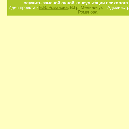
служить заменой очной консультации психолога 
Идея проекта -
Е.В. Романова
, В.Гр. Мельничук
Администра
Романова