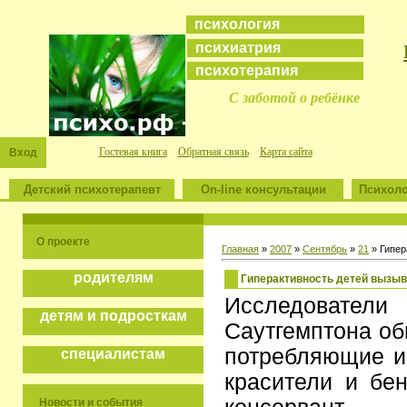
психология
психиатрия
психотерапия
С заботой о ребёнке
Гостевая книга
Обратная связь
Карта сайта
Вход
Детский психотерапевт
On-line консультации
Психоло
О проекте
Главная
»
2007
»
Сентябрь
»
21
» Гипер
родителям
Гиперактивность детей вызыв
Исследовател
детям и подросткам
Саутгемптона об
потребляющие и
специалистам
красители и бен
Новости и события