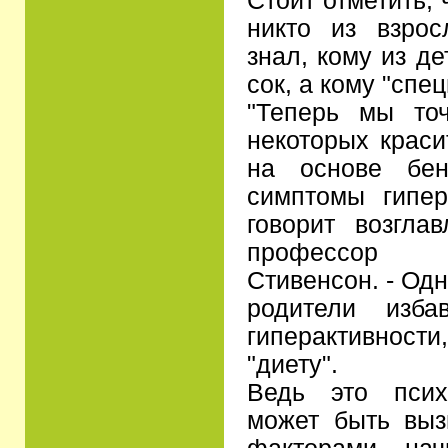
Стоит отметить, 
никто из взро
знал, кому из д
сок, а кому "спе
"Теперь мы то
некоторых краси
на основе бен
симптомы гипер
говорит возгла
профессор 
Стивенсон. - Одн
родители изба
гиперактивности
"диету".
Ведь это псих
может быть вы