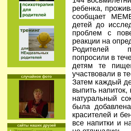
144 восьмилетн
ребенка, прожив
сообщает MEMB
детей до иссле
проблем с пов
реакции на опре
Родителей п
попросили в теч
детям те пище
участвовали в т
случайное фото
Затем каждый де
выпить напиток,
натуральный сок
была добавлена
красителей и бе
все напитки и н
сайты наших друзей
"Владмама"
- портал для