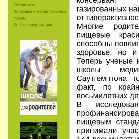
консервант
Библиотека
газированных на
Полезные интернет-ресурсы
от гиперактивнос
Форум
Многие родите
On-line консультации
пищевые краси
способны повлия
здоровье, но и
Теперь ученые 
школы медиц
Саутгемптона т
факт, по край
восьмилетних де
В исследова
профинансиро
пищевым станда
принимали учас