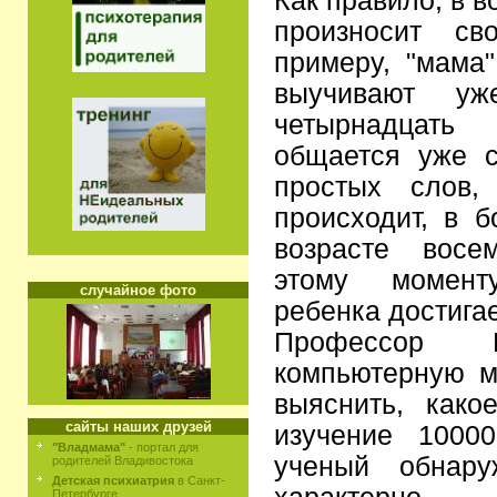
Как правило, в в
произносит св
примеру, "мама"
выучивают у
четырнадца
общается уже 
простых слов,
происходит, в б
возрасте восе
этому момент
случайное фото
ребенка достигае
Профессор 
компьютерную м
выяснить, како
сайты наших друзей
изучение 10000
"Владмама"
- портал для
ученый обнару
родителей Владивостока
Детская психиатрия
в Санкт-
Петербурге