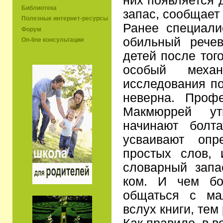
них появляется 
Библиотека
запас, сообщает 
Полезные интернет-ресурсы
Ранее специали
Форум
обильный речев
On-line консультации
детей после того
особый меха
исследования по
неверна. Проф
Макмюррей ут
начинают болта
усваивают опр
простых слов,
словарный запа
ком. И чем бо
общаться с ма
вслух книги, тем