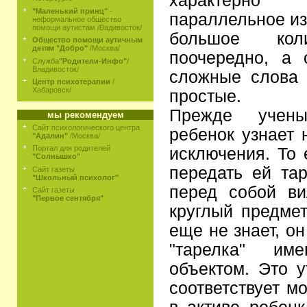
характерно
"Маленький принц"
-
параллельное из
неформальное общество
помощи аутистам /Вадивосток/
большое ко
Общество помощи аутичным
детям "Добро"
/Москва/
поочередно, а 
Служба
"Родители-Инфо"
/
Владивосток/
сложные слова 
Центр психотерапии
/
Хабаровск/
простые.
Прежде учены
мы рекомендуем
Сайт психологического центра
ребенок узнает 
"Адалин"
/Москва/
Портал для родителей
исключения. То 
"Солнышко"
передать ей тар
Сайт газеты
"Школьный психолог"
перед собой ви
Сайт газеты
"Первое сентября"
круглый предмет
еще не знает, о
"тарелка" им
объектом. Это 
соответствует м