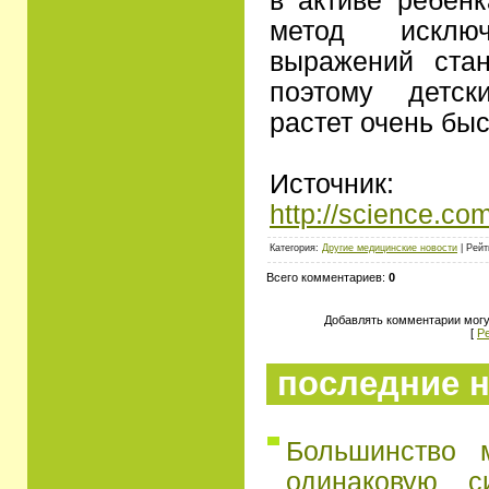
в активе ребенк
метод искл
выражений стан
поэтому детск
растет очень быс
Источник:
http://science.co
Категория:
Другие медицинские новости
| Рейт
Всего комментариев:
0
Добавлять комментарии могу
[
Р
последние н
Большинство 
одинаковую с