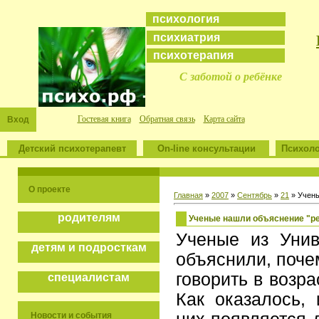
психология
психиатрия
психотерапия
С заботой о ребёнке
Гостевая книга
Обратная связь
Карта сайта
Вход
Детский психотерапевт
On-line консультации
Психоло
О проекте
Главная
»
2007
»
Сентябрь
»
21
» Учены
родителям
Ученые нашли объяснение "ре
Ученые из Унив
детям и подросткам
объяснили, поче
говорить в возра
специалистам
Как оказалось,
Новости и события