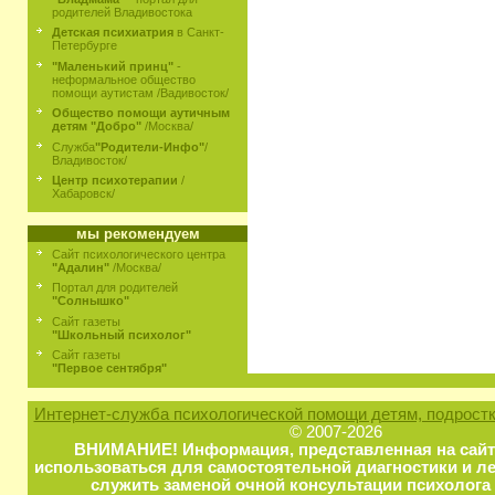
родителей Владивостока
Детская психиатрия
в Санкт-
Петербурге
"Маленький принц"
-
неформальное общество
помощи аутистам /Вадивосток/
Общество помощи аутичным
детям "Добро"
/Москва/
Служба
"Родители-Инфо"
/
Владивосток/
Центр психотерапии
/
Хабаровск/
мы рекомендуем
Сайт психологического центра
"Адалин"
/Москва/
Портал для родителей
"Солнышко"
Сайт газеты
"Школьный психолог"
Сайт газеты
"Первое сентября"
Интернет-служба психологической помощи детям, подростк
© 2007-2026
ВНИМАНИЕ! Информация, представленная на сайт
использоваться для самостоятельной диагностики и ле
служить заменой очной консультации психолога 