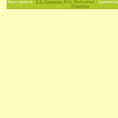
Идея проекта -
Е.В. Романова
, В.Гр. Мельничук
Администра
Романова