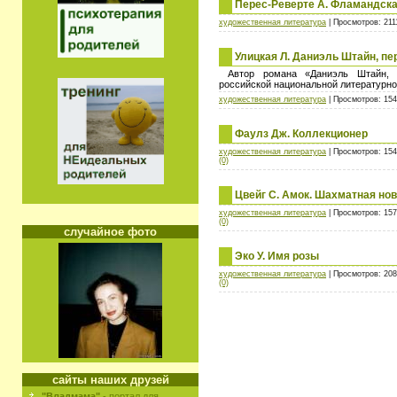
Перес-Реверте А. Фламандска
художественная литература
| Просмотров: 211
Улицкая Л. Даниэль Штайн, пе
Автор романа «Даниэль Штайн, 
российской национальной литературно
художественная литература
| Просмотров: 154
Фаулз Дж. Коллекционер
художественная литература
| Просмотров: 154
(0)
Цвейг С. Амок. Шахматная но
художественная литература
| Просмотров: 157
(0)
случайное фото
Эко У. Имя розы
художественная литература
| Просмотров: 208
(0)
сайты наших друзей
"Владмама"
- портал для