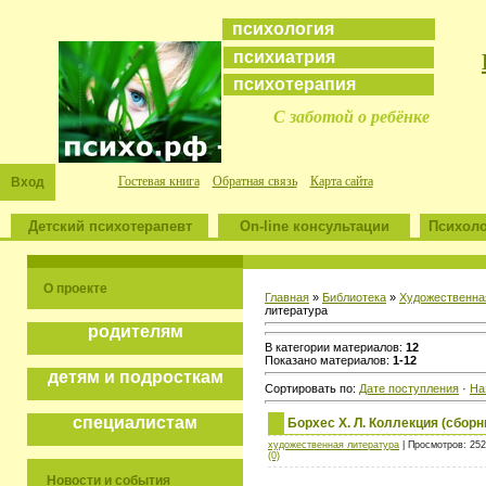
психология
психиатрия
психотерапия
С заботой о ребёнке
Гостевая книга
Обратная связь
Карта сайта
Вход
Детский психотерапевт
On-line консультации
Психоло
О проекте
Главная
»
Библиотека
»
Художественна
литература
родителям
В категории материалов:
12
Показано материалов:
1-12
детям и подросткам
Сортировать по:
Дате поступления
·
На
специалистам
Борхес Х. Л. Коллекция (сборн
художественная литература
| Просмотров: 252
(0)
Новости и события