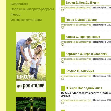
Браун Д. Код Да Винчи
Библиотека
художественная литература
| Просмотров: 188
Полезные интернет-ресурсы
(0)
Форум
On-line консультации
Гессе Г. Игра в бисер
художественная литература
| Просмотров: 220
(0)
Кафка Ф. Превращение
художественная литература
| Просмотров: 204
(0)
Кортасар Х. Игра в классики
художественная литература
| Просмотров: 158
(0)
Коэльо П. Алхимик
художественная литература
| Просмотров: 186
(0)
О.Генри Последний лист
Видимо, этот рассказ следует читать 
лекции.............
художественная литература
| Просмотров: 201
(0)