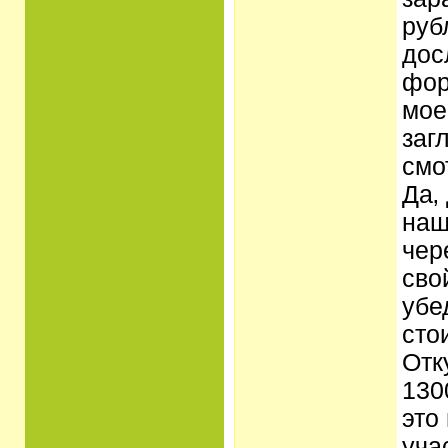
руб
дос
фор
мое
заг
смо
Да‚
наш
чер
сво
убе
сто
Отк
130
это
уча