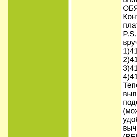
ОБЯ
Кон
пла
P.S
вру
1)4
2)4
3)4
4)4
Теп
вып
под
(мо
удо
выч
(ВЕ