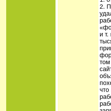
2. 
уда
раб
«фо
и т
тыс
при
фор
том
сай
объ
пох
что
раб
раб
зап