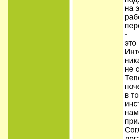
на 
раб
пер
-
это
Инт
ник
не 
Теп
поч
в т
инс
нам
при
Сог
лег