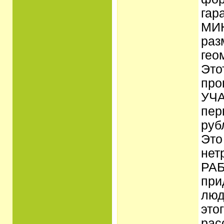
гар
МИН
раз
гео
Это
про
УЧА
пер
руб
Это
нет
РАБ
при
люд
это
рас