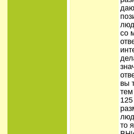
даю
поз
люд
со 
отв
инт
дел
зна
отв
вы 
тем
125
раз
люд
то 
ВНИ