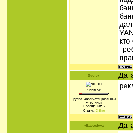
бан
бан
дал
YAN
кто
тре
пра
Дат
Бостон
рек
"новичок"
Группа: Зарегистрированные
участники
Сообщений:
6
Статус:
Offline
Дат
vikasvetlova