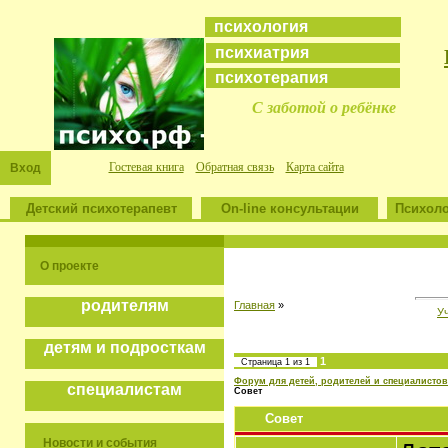
психология
психиатрия
психотерапия
С заботой о ребёнке
Гостевая книга
Обратная связь
Карта сайта
Вход
Детский психотерапевт
On-line консультации
Психоло
О проекте
родителям
Главная
»
У
детям и подросткам
1
Страница
1
из
1
Форум для детей, родителей и специалистов
специалистам
Совет
Совет
Новости и события