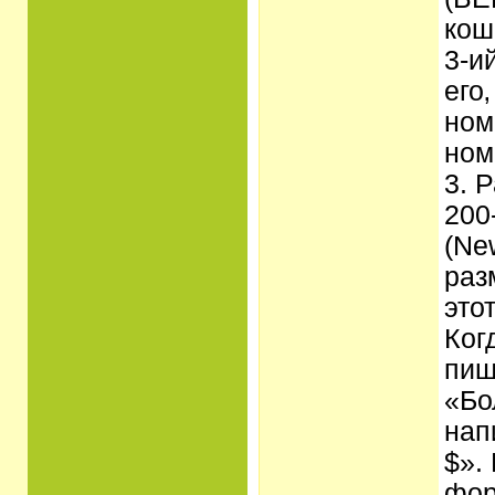
кош
3-и
его‚
ном
ном
3. 
200
(Ne
раз
это
Ког
пиш
«Бо
нап
$».
фор