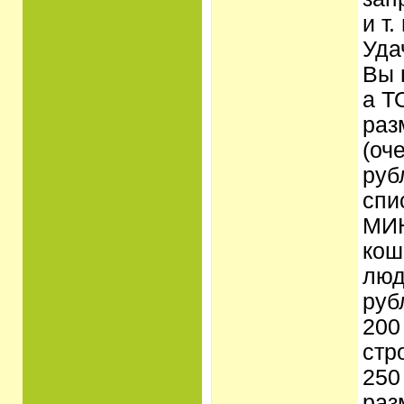
и т
Уда
Вы 
а Т
раз
(оч
руб
спи
МИН
кош
люд
руб
200
стр
250
раз