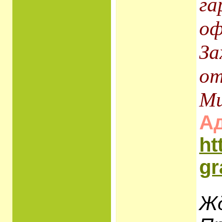
га
оф
За
от
Ми
Ад
ht
gr
Жд