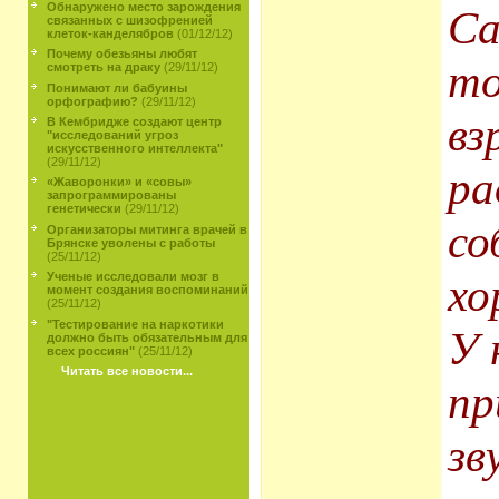
Обнаружено место зарождения
Са
связанных с шизофренией
клеток-канделябров
(01/12/12)
Почему обезьяны любят
то
смотреть на драку
(29/11/12)
Понимают ли бабуины
орфографию?
(29/11/12)
вз
В Кембридже создают центр
"исследований угроз
искусственного интеллекта"
(29/11/12)
ра
«Жаворонки» и «совы»
запрограммированы
генетически
(29/11/12)
со
Организаторы митинга врачей в
Брянске уволены с работы
(25/11/12)
хо
Ученые исследовали мозг в
момент создания воспоминаний
(25/11/12)
"Тестирование на наркотики
У 
должно быть обязательным для
всех россиян"
(25/11/12)
Читать все новости...
пр
зв