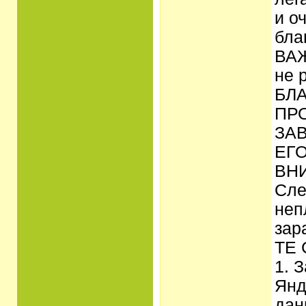
и о
бла
ВАЖ
не 
БЛ
ПР
ЗА
ЕГ
ВНИ
Сле
неп
зар
ТЕ 
1. 
Янд
дан