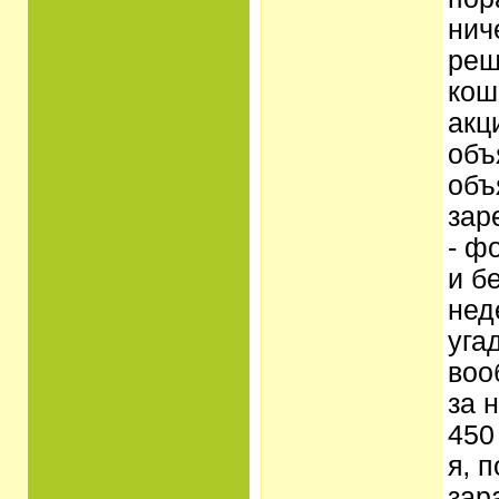
нич
реш
кош
акц
объ
объ
зар
- ф
и б
нед
уга
воо
за 
450
я‚ 
зар