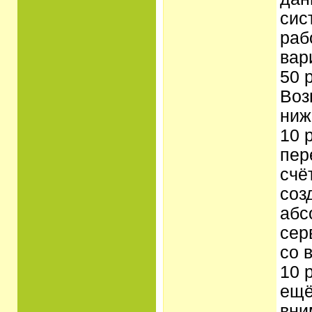
сис
раб
вар
50 
Воз
ниж
10 
пер
счё
соз
абс
сер
со 
10 
ещё
вни