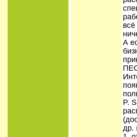
спе
раб
всё
нич
А е
биз
при
ПЕС
Инт
поя
пол
P. 
рас
(до
др.
1. 