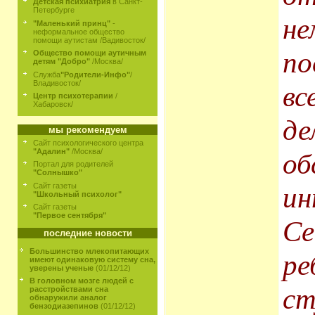
Детская психиатрия
в Санкт-
Петербурге
не
"Маленький принц"
-
неформальное общество
помощи аутистам /Вадивосток/
по
Общество помощи аутичным
детям "Добро"
/Москва/
Служба
"Родители-Инфо"
/
Владивосток/
вс
Центр психотерапии
/
Хабаровск/
де
мы рекомендуем
Сайт психологического центра
"Адалин"
/Москва/
об
Портал для родителей
"Солнышко"
Сайт газеты
ин
"Школьный психолог"
Сайт газеты
"Первое сентября"
Се
последние новости
Большинство млекопитающих
ре
имеют одинаковую систему сна,
уверены ученые
(01/12/12)
В головном мозге людей с
ст
расстройствами сна
обнаружили аналог
бензодиазепинов
(01/12/12)