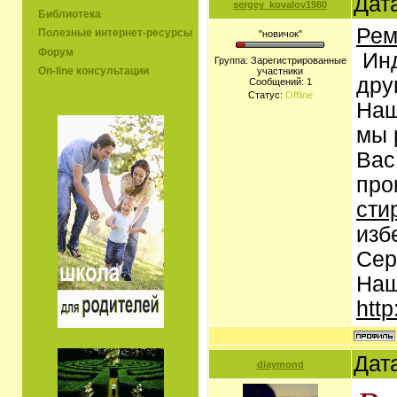
Дат
sergey_kovalov1980
Библиотека
Рем
Полезные интернет-ресурсы
"новичок"
Форум
Инд
Группа: Зарегистрированные
On-line консультации
участники
дру
Сообщений:
1
Статус:
Offline
Наш
мы 
Вас
про
сти
изб
Сер
Наш
htt
Дат
diaymond