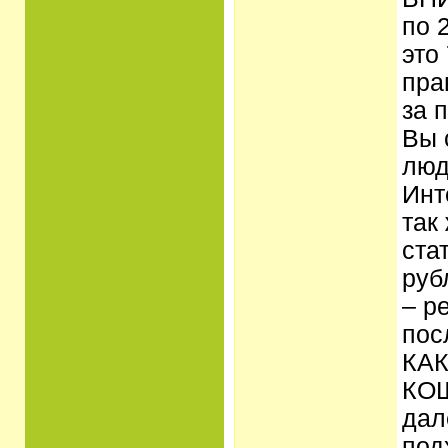
по 
это
пра
за 
Вы 
люд
Инт
так
ста
руб
– р
пос
КАК
КОШ
дал
под