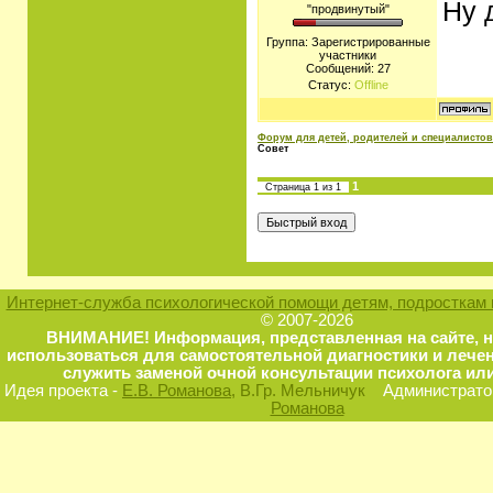
Ну 
"продвинутый"
Группа: Зарегистрированные
участники
Сообщений:
27
Статус:
Offline
Форум для детей, родителей и специалистов
Совет
1
Страница
1
из
1
Интернет-служба психологической помощи детям, подросткам 
© 2007-2026
ВНИМАНИЕ! Информация, представленная на сайте, 
использоваться для самостоятельной диагностики и лечен
служить заменой очной консультации психолога или
Идея проекта -
Е.В. Романова
, В.Гр. Мельничук
Администратор
Романова