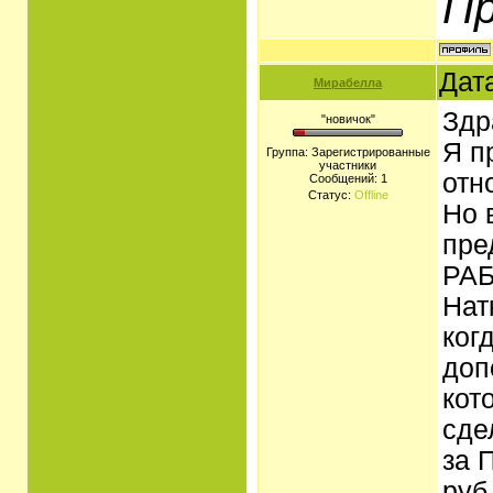
Пр
Дат
Мирабелла
Здр
"новичок"
Я п
Группа: Зарегистрированные
участники
отн
Сообщений:
1
Статус:
Offline
Но 
пре
РАБ
Нат
ког
доп
кот
сде
за 
руб