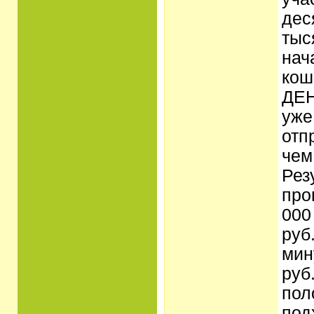
дес
тыс
нач
кош
ДЕН
уже
отп
чем
Рез
про
000
руб
мин
руб
пол
под