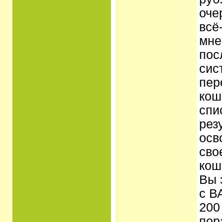
оче
всё
мне
пос
сис
пер
кош
спи
рез
осв
сво
кош
Вы 
с В
200
пор