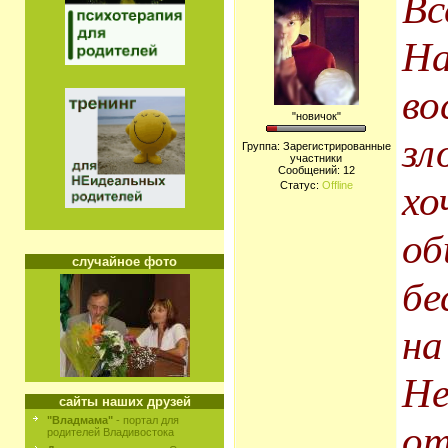
Вс
На
во
"новичок"
зл
Группа: Зарегистрированные
участники
Сообщений:
12
хо
Статус:
Offline
об
случайное фото
бе
на
Не
сайты наших друзей
"Владмама"
- портал для
от
родителей Владивостока