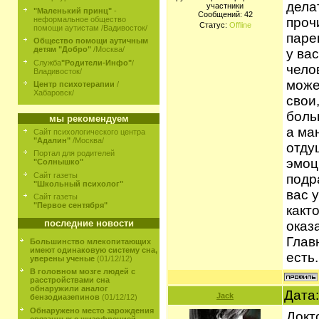
делат
участники
"Маленький принц"
-
Сообщений:
42
неформальное общество
проч
Статус:
Offline
помощи аутистам /Вадивосток/
паре
Общество помощи аутичным
детям "Добро"
/Москва/
у ва
Служба
"Родители-Инфо"
/
чело
Владивосток/
може
Центр психотерапии
/
Хабаровск/
свои
больш
мы рекомендуем
а ма
Сайт психологического центра
"Адалин"
/Москва/
отду
Портал для родителей
эмоц
"Солнышко"
Сайт газеты
подр
"Школьный психолог"
вас 
Сайт газеты
"Первое сентября"
какт
последние новости
оказ
Глав
Большинство млекопитающих
имеют одинаковую систему сна,
есть.
уверены ученые
(01/12/12)
В головном мозге людей с
расстройствами сна
обнаружили аналог
Дата:
Jack
бензодиазепинов
(01/12/12)
Обнаружено место зарождения
Докт
связанных с шизофренией