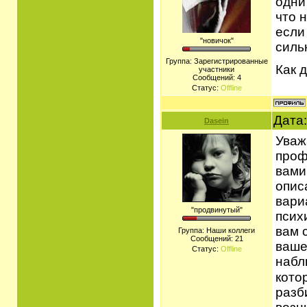
одни
что 
если
"новичок"
силь
Группа: Зарегистрированные
Как 
участники
Сообщений:
4
Статус:
Offline
Дата:
Dasein
Уваж
проф
вами
опис
вари
"продвинутый"
псих
вам 
Группа: Наши коллеги
Сообщений:
21
ваше
Статус:
Offline
набл
кото
разб