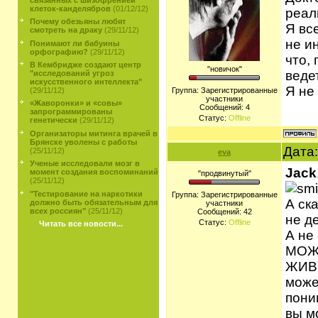
клеток-канделябров
(01/12/12)
реаль
Почему обезьяны любят
Я вс
смотреть на драку
(29/11/12)
не и
Понимают ли бабуины
орфографию?
(29/11/12)
что,
В Кембридже создают центр
"новичок"
веде
"исследований угроз
искусственного интеллекта"
Я не
(29/11/12)
Группа: Зарегистрированные
участники
«Жаворонки» и «совы»
Сообщений:
4
запрограммированы
Статус:
Offline
генетически
(29/11/12)
Организаторы митинга врачей в
Брянске уволены с работы
Дата:
(25/11/12)
eva
Ученые исследовали мозг в
Jack
момент создания воспоминаний
"продвинутый"
(25/11/12)
"Тестирование на наркотики
Группа: Зарегистрированные
А ск
должно быть обязательным для
участники
всех россиян"
(25/11/12)
Сообщений:
42
не д
Статус:
Offline
Читать все новости...
А не
МОЖ
ЖИВЕ
може
пони
вы м