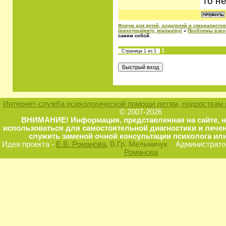
то н
Форум для детей, родителей и специалистов
психотерапевту, психиатру/
»
Проблемы взро
самим собой.
1
Страница
1
из
1
Интернет-служба психологической помощи детям, подросткам 
© 2007-2026
ВНИМАНИЕ! Информация, представленная на сайте, 
использоваться для самостоятельной диагностики и лечен
служить заменой очной консультации психолога или
Идея проекта -
Е.В. Романова
, В.Гр. Мельничук
Администратор
Романова