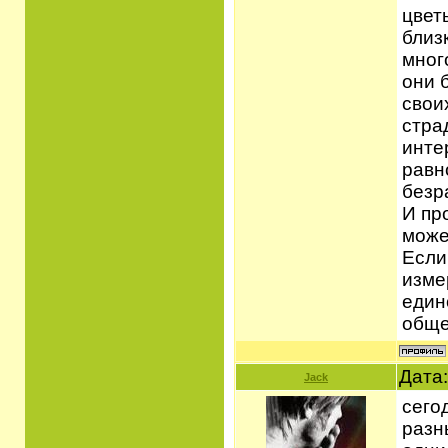
цвет
близк
мног
они 
свои
стра
интер
равн
безр
И пр
може
Если
изме
един
обще
Дата:
Jack
сего
разн