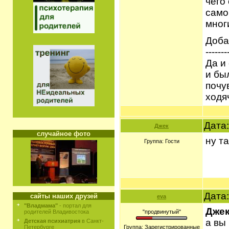
чего
само
мног
Доба
-------
Да и
и бы
почу
ходя
Дата:
Джек
случайное фото
ну т
Группа: Гости
Дата:
сайты наших друзей
eva
"Владмама"
- портал для
Дже
родителей Владивостока
"продвинутый"
а вы
Детская психиатрия
в Санкт-
Группа: Зарегистрированные
Петербурге