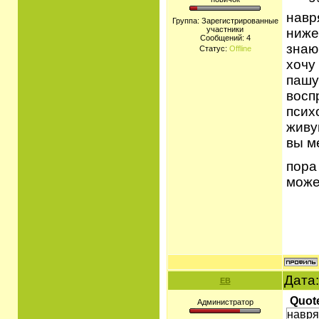
навр
Группа: Зарегистрированные
участники
ниже
Сообщений:
4
знаю
Статус:
Offline
хочу
пашу
восп
псих
живу
вы м
пора
может
Дата:
ЕВ
Quot
Администратор
навря