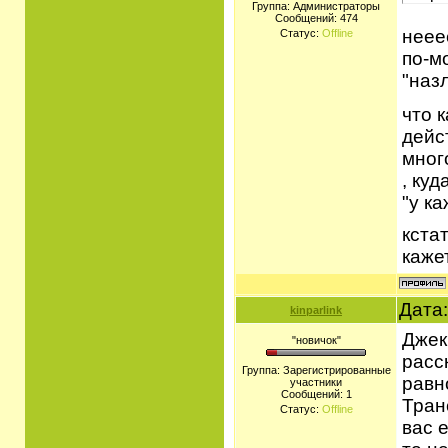
Группа: Администраторы
Сообщений:
474
нееее
Статус:
Offline
по-м
"назл
что 
дейс
мног
, ку
"у ка
кста
каже
Дата:
kinparlink
Джек
"новичок"
расс
Группа: Зарегистрированные
равн
участники
Сообщений:
1
Тран
Статус:
Offline
вас 