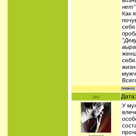
возн
нет"
Как 
почу
себя
проб
"Дев
выра
женщ
себя
жизн
мужч
Всег
Дата:
Jack
У му
влеч
особ
сост
проч