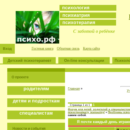
психология
психиатрия
психотерапия
С заботой о ребёнке
Гостевая книга
Обратная связь
Карта сайта
Вход
Детский психотерапевт
On-line консультации
Психоло
О проекте
родителям
Главная
»
У
детям и подросткам
1
Страница
1
из
1
Форум для детей, родителей и специалистов
специалистам
психотерапевту, психиатру/
»
Проблемы взро
самим собой.
Я почти каждый день играю 
Новости и события