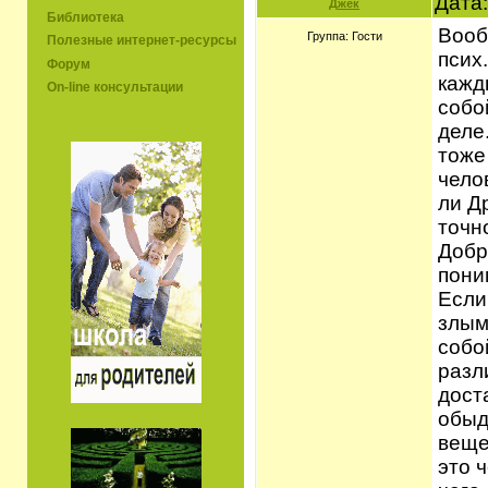
Дата:
Джек
Библиотека
Вооб
Группа: Гости
Полезные интернет-ресурсы
псих.
Форум
кажд
On-line консультации
собо
деле
тоже
чело
ли Д
точн
Добр
пони
Если
злым
собо
разл
дост
обыд
веще
это 