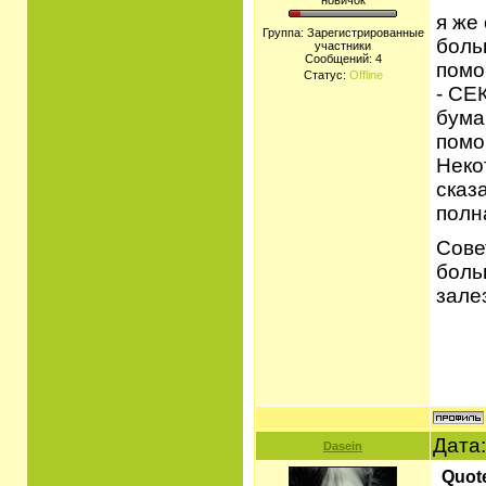
"новичок"
я же
Группа: Зарегистрированные
больш
участники
Сообщений:
4
помо
Статус:
Offline
- СЕ
бума
помо
Неко
сказ
полн
Сове
боль
зале
Дата:
Dasein
Quot