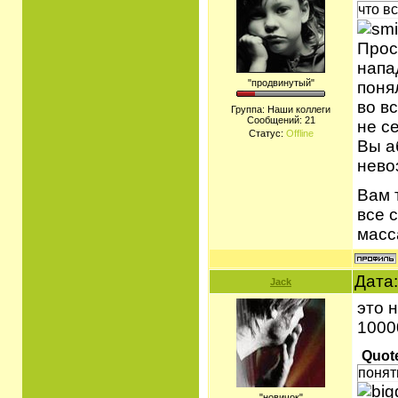
что в
Прос
напа
"продвинутый"
поня
во в
Группа: Наши коллеги
Сообщений:
21
не с
Статус:
Offline
Вы а
нево
Вам 
все 
масс
Дата:
Jack
это 
1000
Quot
понят
"новичок"