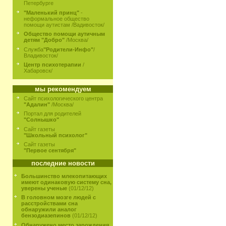
Петербурге
"Маленький принц"
-
неформальное общество
помощи аутистам /Вадивосток/
Общество помощи аутичным
детям "Добро"
/Москва/
Служба
"Родители-Инфо"
/
Владивосток/
Центр психотерапии
/
Хабаровск/
мы рекомендуем
Сайт психологического центра
"Адалин"
/Москва/
Портал для родителей
"Солнышко"
Сайт газеты
"Школьный психолог"
Сайт газеты
"Первое сентября"
последние новости
Большинство млекопитающих
имеют одинаковую систему сна,
уверены ученые
(01/12/12)
В головном мозге людей с
расстройствами сна
обнаружили аналог
бензодиазепинов
(01/12/12)
Обнаружено место зарождения