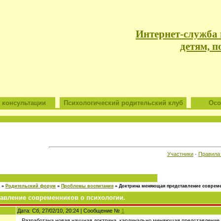
Интернет-служба
детям, п
 консультации
Психологический родительский клуб
Особ
Участники
·
Правила
»
Родительский форум
»
Проблемы воспитания
»
Доктрина меняющая представление совреме
авление современников о психологии.
Дата: Сб, 27/02/10, 20:24 | Сообщение №
1
. Разработана новая научная доктрина, кардинально меняющая представление