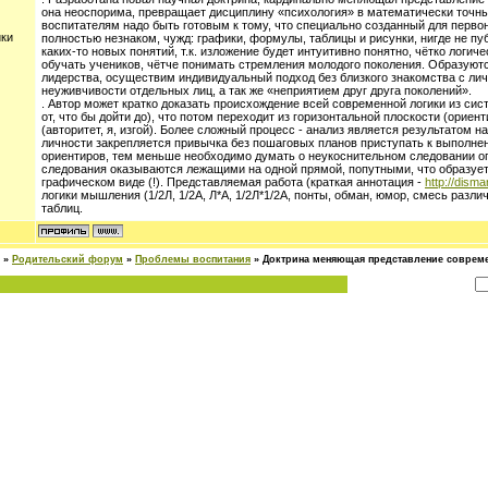
она неоспорима, превращает дисциплину «психология» в математически точны
воспитателям надо быть готовым к тому, что специально созданный для перво
ики
полностью незнаком, чужд: графики, формулы, таблицы и рисунки, нигде не п
каких-то новых понятий, т.к. изложение будет интуитивно понятно, чётко лог
обучать учеников, чётче понимать стремления молодого поколения. Образую
лидерства, осуществим индивидуальный подход без близкого знакомства с ли
неуживчивости отдельных лиц, а так же «неприятием друг друга поколений».
. Автор может кратко доказать происхождение всей современной логики из си
от, что бы дойти до), что потом переходит из горизонтальной плоскости (ориен
(авторитет, я, изгой). Более сложный процесс - анализ является результатом
личности закрепляется привычка без пошаговых планов приступать к выполне
ориентиров, тем меньше необходимо думать о неукоснительном следовании о
следования оказываются лежащими на одной прямой, попутными, что образуе
графическом виде (!). Представляемая работа (краткая аннотация -
http://dism
логики мышления (1/2Л, 1/2А, Л*А, 1/2Л*1/2А, понты, обман, юмор, смесь раз
таблиц.
»
Родительский форум
»
Проблемы воспитания
»
Доктрина меняющая представление совреме