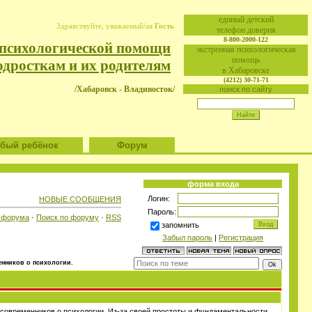
eдиный детский
Здравствуйте, уважаемый/ая
Гость
телефон доверия
8-800-2000-122
 психологической помощи
экстренная психологическая
помощь
одросткам и их родителям
в Хабаровске
(4212) 30-71-71
/Хабаровск - Владивосток/
поиск по сайту
ый ребёнок
Форум
форма входа
Логин:
НОВЫЕ СООБЩЕНИЯ
Пароль:
 форума
·
Поиск по форуму
·
RSS
запомнить
Забыл пароль
|
Регистрация
нников о психологии.
 современников о психологии. Из-за своей простоты и фундаментальности