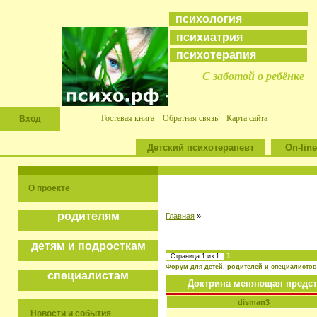
психология
психиатрия
психотерапия
С заботой о ребёнке
Гостевая книга
Обратная связь
Карта сайта
Вход
Детский психотерапевт
On-line
О проекте
родителям
Главная
»
детям и подросткам
1
Страница
1
из
1
Форум для детей, родителей и специалистов
специалистам
Доктрина меняющая предст
disman3
Новости и события