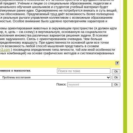
й предмет. Учёным и лицам со специальным образованием, педагогам и
начального обучения школьников и студентов учебный материал будет
убликуемые ранее идеи. Одновременно не потребуется вникать в суть вещей,
ически обоснованно. Предлагаемый труд даёт возможность более полноценно
тся реальные рычаги управления коллективом с возможным образованием
чностью. Особое внимание было уделено противоречиям характеров и
стемы ориентирования животных в окружающем пространстве (я должен идти
тир, я, цель – см.схему) в вертикальную, основанную на социальности
 накопления множества различных вариантов решения задачи. В психики
нию задуманного. Связь с ориентированием очевидна. Чем больше
пределённому маршруту. При единственности основной цели все точки
тся возможность любой способ мышления представить в схожем
an3.com
) посвящена определению типа личности, той или иной особенности
личных комбинаций) на основе графических методов и систематизированных
нников о психологии.
Поиск: